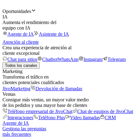
Oportunidades
IA
Aumenta el rendimiento del
equipo con IA
Agente de IA
Asistente de IA
Atención al cliente
Crea una experiencia de atención al
cliente excepcional
Chat para sitios
Chatbot
WhatsApp
Instagram
Telegram
Todos los canales
Marketing
Transforma el tráfico en
clientes potenciales cualificados
JivoMarketing
Devolución de llamadas
Ventas
Consigue más ventas, un mayor valor medio
de los pedidos y una mayor base de clientes
Teléfono empresarial de JivoChat
Chat de equipos de JivoChat
Integraciones
Teléfono Plus
Video llamadas
CRM
Agente de IA
Gestiona las preguntas
más frecuentes