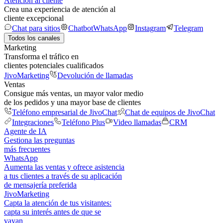
Atención al cliente
Crea una experiencia de atención al
cliente excepcional
Chat para sitios
Chatbot
WhatsApp
Instagram
Telegram
Todos los canales
Marketing
Transforma el tráfico en
clientes potenciales cualificados
JivoMarketing
Devolución de llamadas
Ventas
Consigue más ventas, un mayor valor medio
de los pedidos y una mayor base de clientes
Teléfono empresarial de JivoChat
Chat de equipos de JivoChat
Integraciones
Teléfono Plus
Video llamadas
CRM
Agente de IA
Gestiona las preguntas
más frecuentes
WhatsApp
Aumenta las ventas y ofrece asistencia
a tus clientes a través de su aplicación
de mensajería preferida
JivoMarketing
Capta la atención de tus visitantes:
capta su interés antes de que se
vayan