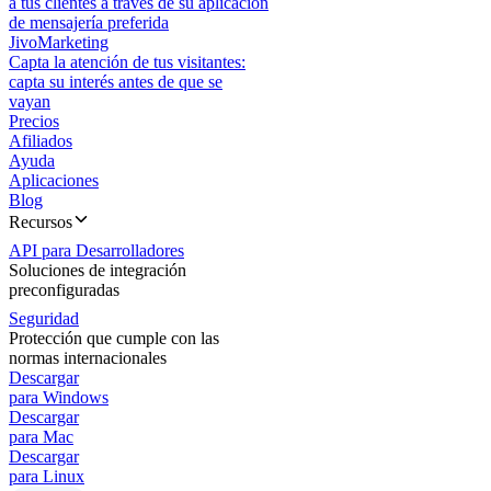
a tus clientes a través de su aplicación
de mensajería preferida
JivoMarketing
Capta la atención de tus visitantes:
capta su interés antes de que se
vayan
Precios
Afiliados
Ayuda
Aplicaciones
Blog
Recursos
API para Desarrolladores
Soluciones de integración
preconfiguradas
Seguridad
Protección que cumple con las
normas internacionales
Descargar
para Windows
Descargar
para Mac
Descargar
para Linux