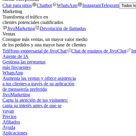
Chat para sitios
Chatbot
WhatsApp
Instagram
Telegram
Todos l
Marketing
Transforma el tráfico en
clientes potenciales cualificados
JivoMarketing
Devolución de llamadas
Ventas
Consigue más ventas, un mayor valor medio
de los pedidos y una mayor base de clientes
Teléfono empresarial de JivoChat
Chat de equipos de JivoChat
In
Agente de IA
Gestiona las preguntas
más frecuentes
WhatsApp
Aumenta las ventas y ofrece asistencia
a tus clientes a través de su aplicación
de mensajería preferida
JivoMarketing
Capta la atención de tus visitantes:
capta su interés antes de que se
vayan
Precios
Afiliados
Ayuda
Aplicaciones