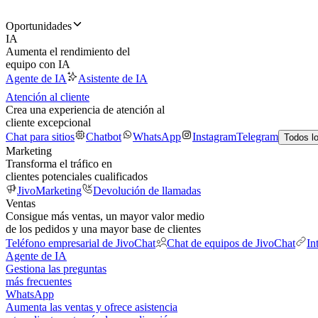
Oportunidades
IA
Aumenta el rendimiento del
equipo con IA
Agente de IA
Asistente de IA
Atención al cliente
Crea una experiencia de atención al
cliente excepcional
Chat para sitios
Chatbot
WhatsApp
Instagram
Telegram
Todos l
Marketing
Transforma el tráfico en
clientes potenciales cualificados
JivoMarketing
Devolución de llamadas
Ventas
Consigue más ventas, un mayor valor medio
de los pedidos y una mayor base de clientes
Teléfono empresarial de JivoChat
Chat de equipos de JivoChat
In
Agente de IA
Gestiona las preguntas
más frecuentes
WhatsApp
Aumenta las ventas y ofrece asistencia