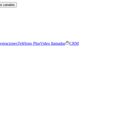
os canales
tegraciones
Teléfono Plus
Video llamadas
CRM