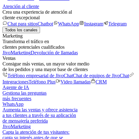
Atención al cliente
Crea una experiencia de atención al
cliente excepcional
Chat para sitios
Chatbot
WhatsApp
Instagram
Telegram
Todos los canales
Marketing
Transforma el tráfico en
clientes potenciales cualificados
JivoMarketing
Devolución de llamadas
Ventas
Consigue más ventas, un mayor valor medio
de los pedidos y una mayor base de clientes
Teléfono empresarial de JivoChat
Chat de equipos de JivoChat
Integraciones
Teléfono Plus
Video llamadas
CRM
Agente de IA
Gestiona las preguntas
más frecuentes
WhatsApp
Aumenta las ventas y ofrece asistencia
a tus clientes a través de su aplicación
de mensajería preferida
JivoMarketing
Capta la atención de tus visitantes:
capta su interés antes de que se