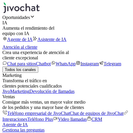
Oportunidades
IA
Aumenta el rendimiento del
equipo con IA
Agente de IA
Asistente de IA
Atención al cliente
Crea una experiencia de atención al
cliente excepcional
Chat para sitios
Chatbot
WhatsApp
Instagram
Telegram
Todos los canales
Marketing
Transforma el tráfico en
clientes potenciales cualificados
JivoMarketing
Devolución de llamadas
Ventas
Consigue más ventas, un mayor valor medio
de los pedidos y una mayor base de clientes
Teléfono empresarial de JivoChat
Chat de equipos de JivoChat
Integraciones
Teléfono Plus
Video llamadas
CRM
Agente de IA
Gestiona las preguntas