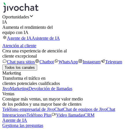
Oportunidades
IA
Aumenta el rendimiento del
equipo con IA
Agente de IA
Asistente de IA
Atención al cliente
Crea una experiencia de atención al
cliente excepcional
Chat para sitios
Chatbot
WhatsApp
Instagram
Telegram
Todos los canales
Marketing
Transforma el tráfico en
clientes potenciales cualificados
JivoMarketing
Devolución de llamadas
Ventas
Consigue más ventas, un mayor valor medio
de los pedidos y una mayor base de clientes
Teléfono empresarial de JivoChat
Chat de equipos de JivoChat
Integraciones
Teléfono Plus
Video llamadas
CRM
Agente de IA
Gestiona las preguntas