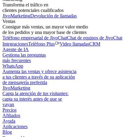
Transforma el tráfico en
clientes potenciales cualificados
JivoMarketing
Devolución de llamadas
Ventas
Consigue más ventas, un mayor valor medio
de los pedidos y una mayor base de clientes
Teléfono empresarial de JivoChat
Chat de equipos de JivoChat
Integraciones
Teléfono Plus
Video llamadas
CRM
Agente de IA
Gestiona las preguntas
más frecuentes
WhatsApp
Aumenta las ventas y ofrece asistencia
a tus clientes a través de su aplicación
de mensajería preferida
JivoMarketing
Capta la atención de tus visitantes:
capta su interés antes de que se
vayan
Precios
Afiliados
Ayuda
Aplicaciones
Blog