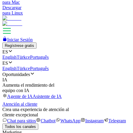
para Mac
Descargar
para Linux
Iniciar Sesión
Regístrese gratis
ES
English
Türkçe
Português
ES
English
Türkçe
Português
Oportunidades
IA
Aumenta el rendimiento del
equipo con IA
Agente de IA
Asistente de IA
Atención al cliente
Crea una experiencia de atención al
cliente excepcional
Chat para sitios
Chatbot
WhatsApp
Instagram
Telegram
Todos los canales
Marketing