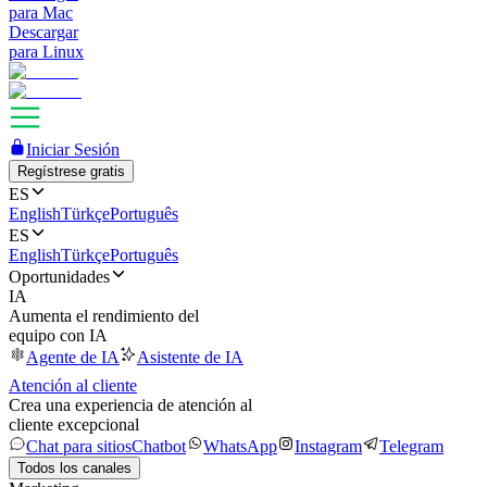
para Mac
Descargar
para Linux
Iniciar Sesión
Regístrese gratis
ES
English
Türkçe
Português
ES
English
Türkçe
Português
Oportunidades
IA
Aumenta el rendimiento del
equipo con IA
Agente de IA
Asistente de IA
Atención al cliente
Crea una experiencia de atención al
cliente excepcional
Chat para sitios
Chatbot
WhatsApp
Instagram
Telegram
Todos los canales