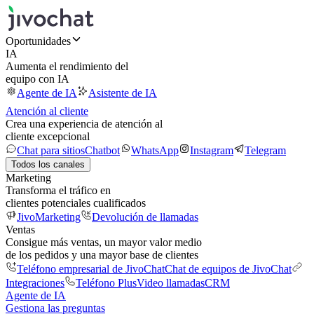
Oportunidades
IA
Aumenta el rendimiento del
equipo con IA
Agente de IA
Asistente de IA
Atención al cliente
Crea una experiencia de atención al
cliente excepcional
Chat para sitios
Chatbot
WhatsApp
Instagram
Telegram
Todos los canales
Marketing
Transforma el tráfico en
clientes potenciales cualificados
JivoMarketing
Devolución de llamadas
Ventas
Consigue más ventas, un mayor valor medio
de los pedidos y una mayor base de clientes
Teléfono empresarial de JivoChat
Chat de equipos de JivoChat
Integraciones
Teléfono Plus
Video llamadas
CRM
Agente de IA
Gestiona las preguntas