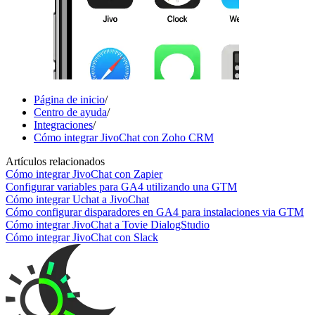
Página de inicio
/
Centro de ayuda
/
Integraciones
/
Cómo integrar JivoChat con Zoho CRM
Artículos relacionados
Cómo integrar JivoChat con Zapier
Configurar variables para GA4 utilizando una GTM
Cómo integrar Uchat a JivoChat
Cómo configurar disparadores en GA4 para instalaciones via GTM
Cómo integrar JivoChat a Tovie DialogStudio
Cómo integrar JivoChat con Slack