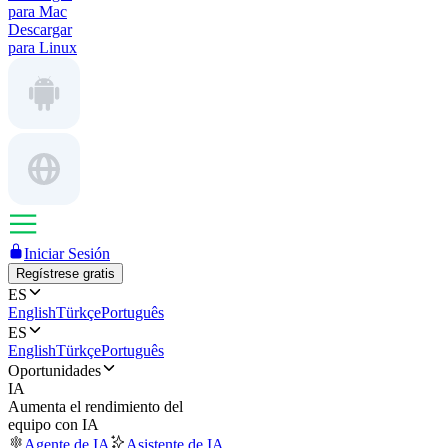
para Mac
Descargar
para Linux
Iniciar Sesión
Regístrese gratis
ES
English
Türkçe
Português
ES
English
Türkçe
Português
Oportunidades
IA
Aumenta el rendimiento del
equipo con IA
Agente de IA
Asistente de IA