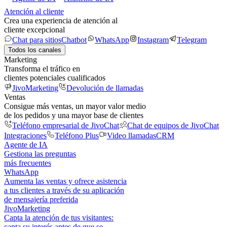
Atención al cliente
Crea una experiencia de atención al
cliente excepcional
Chat para sitios
Chatbot
WhatsApp
Instagram
Telegram
Todos los canales
Marketing
Transforma el tráfico en
clientes potenciales cualificados
JivoMarketing
Devolución de llamadas
Ventas
Consigue más ventas, un mayor valor medio
de los pedidos y una mayor base de clientes
Teléfono empresarial de JivoChat
Chat de equipos de JivoChat
Integraciones
Teléfono Plus
Video llamadas
CRM
Agente de IA
Gestiona las preguntas
más frecuentes
WhatsApp
Aumenta las ventas y ofrece asistencia
a tus clientes a través de su aplicación
de mensajería preferida
JivoMarketing
Capta la atención de tus visitantes:
capta su interés antes de que se