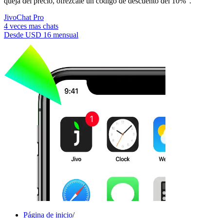
queja del precio, ofrézcale un código de descuento del 10%".
JivoChat Pro
4 veces mas chats
Desde
USD 16
mensual
Página de inicio
/