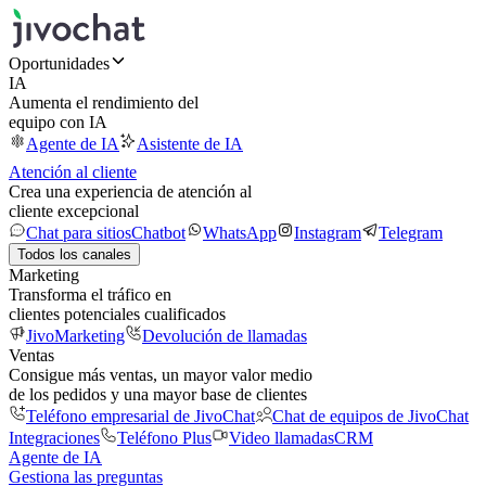
Oportunidades
IA
Aumenta el rendimiento del
equipo con IA
Agente de IA
Asistente de IA
Atención al cliente
Crea una experiencia de atención al
cliente excepcional
Chat para sitios
Chatbot
WhatsApp
Instagram
Telegram
Todos los canales
Marketing
Transforma el tráfico en
clientes potenciales cualificados
JivoMarketing
Devolución de llamadas
Ventas
Consigue más ventas, un mayor valor medio
de los pedidos y una mayor base de clientes
Teléfono empresarial de JivoChat
Chat de equipos de JivoChat
Integraciones
Teléfono Plus
Video llamadas
CRM
Agente de IA
Gestiona las preguntas