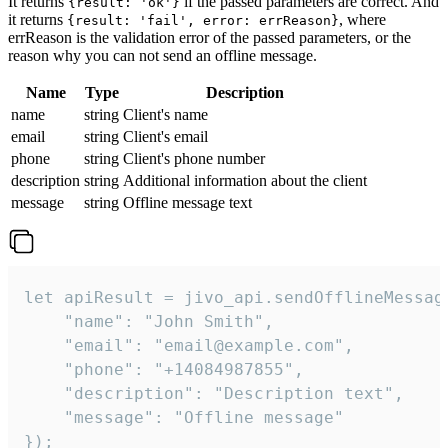
It returns
if the passed parameters are correct. And
{result: 'ok'}
it returns
, where
{result: 'fail', error: errReason}
errReason is the validation error of the passed parameters, or the
reason why you can not send an offline message.
Name
Type
Description
name
string
Client's name
email
string
Client's email
phone
string
Client's phone number
description
string
Additional information about the client
message
string
Offline message text
let apiResult = jivo_api.sendOfflineMessage
    "name": "John Smith",

    "email": "email@example.com",

    "phone": "+14084987855",

    "description": "Description text",

    "message": "Offline message"

});
