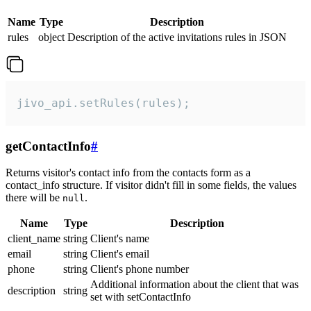
Name
Type
Description
rules
object
Description of the active invitations rules in JSON
jivo_api.setRules(rules);
getContactInfo
#
Returns visitor's contact info from the contacts form as a
contact_info structure. If visitor didn't fill in some fields, the values
there will be
.
null
Name
Type
Description
client_name
string
Client's name
email
string
Client's email
phone
string
Client's phone number
Additional information about the client that was
description
string
set with setContactInfo