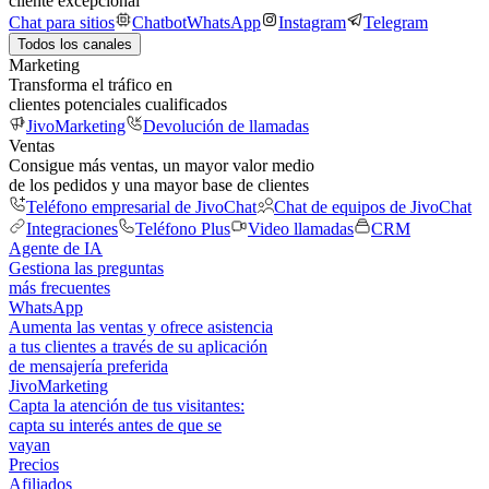
cliente excepcional
Chat para sitios
Chatbot
WhatsApp
Instagram
Telegram
Todos los canales
Marketing
Transforma el tráfico en
clientes potenciales cualificados
JivoMarketing
Devolución de llamadas
Ventas
Consigue más ventas, un mayor valor medio
de los pedidos y una mayor base de clientes
Teléfono empresarial de JivoChat
Chat de equipos de JivoChat
Integraciones
Teléfono Plus
Video llamadas
CRM
Agente de IA
Gestiona las preguntas
más frecuentes
WhatsApp
Aumenta las ventas y ofrece asistencia
a tus clientes a través de su aplicación
de mensajería preferida
JivoMarketing
Capta la atención de tus visitantes:
capta su interés antes de que se
vayan
Precios
Afiliados