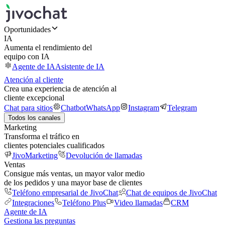
Oportunidades
IA
Aumenta el rendimiento del
equipo con IA
Agente de IA
Asistente de IA
Atención al cliente
Crea una experiencia de atención al
cliente excepcional
Chat para sitios
Chatbot
WhatsApp
Instagram
Telegram
Todos los canales
Marketing
Transforma el tráfico en
clientes potenciales cualificados
JivoMarketing
Devolución de llamadas
Ventas
Consigue más ventas, un mayor valor medio
de los pedidos y una mayor base de clientes
Teléfono empresarial de JivoChat
Chat de equipos de JivoChat
Integraciones
Teléfono Plus
Video llamadas
CRM
Agente de IA
Gestiona las preguntas