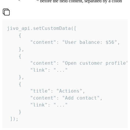
before the field content, separated by a colon
jivo_api.setCustomData([

    {

        "content": "User balance: $56",

    },

    {

        "content": "Open customer profile",
        "link": "..."

    },

    {

        "title": "Actions",

        "content": "Add contact",

        "link": "..."

    }

 ]);