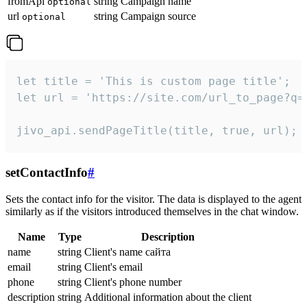
fromApi
string
Campaign name
optional
url
string
Campaign source
optional
let title = 'This is custom page title';

let url = 'https://site.com/url_to_page?q=p
jivo_api.sendPageTitle(title, true, url);
setContactInfo
#
Sets the contact info for the visitor. The data is displayed to the agent
similarly as if the visitors introduced themselves in the chat window.
Name
Type
Description
name
string
Client's name сайта
email
string
Client's email
phone
string
Client's phone number
description
string
Additional information about the client