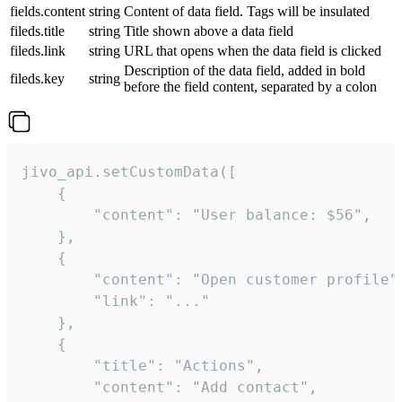
fields.content
string
Content of data field. Tags will be insulated
fileds.title
string
Title shown above a data field
fileds.link
string
URL that opens when the data field is clicked
Description of the data field, added in bold
fileds.key
string
before the field content, separated by a colon
jivo_api.setCustomData([

    {

        "content": "User balance: $56",

    },

    {

        "content": "Open customer profile",
        "link": "..."

    },

    {

        "title": "Actions",

        "content": "Add contact",
