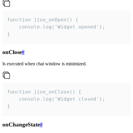
function jivo_onOpen() {

    console.log('Widget opened');

}
onClose
#
Is executed when chat window is minimized.
function jivo_onClose() {

    console.log('Widget closed');

}
onChangeState
#