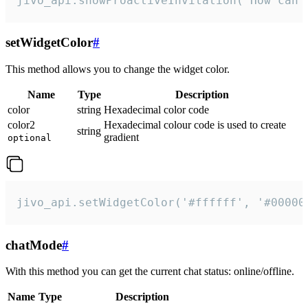
jivo_api.showProactiveInvitation("How can 
setWidgetColor
#
This method allows you to change the widget color.
Name
Type
Description
color
string
Hexadecimal color code
color2
Hexadecimal colour code is used to create
string
gradient
optional
jivo_api.setWidgetColor('#ffffff', '#00000
chatMode
#
With this method you can get the current chat status: online/offline.
Name
Type
Description