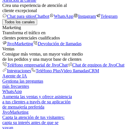
Atención al cliente
Crea una experiencia de atención al
cliente excepcional
Chat para sitios
Chatbot
WhatsApp
Instagram
Telegram
Todos los canales
Marketing
Transforma el tráfico en
clientes potenciales cualificados
JivoMarketing
Devolución de llamadas
Ventas
Consigue más ventas, un mayor valor medio
de los pedidos y una mayor base de clientes
Teléfono empresarial de JivoChat
Chat de equipos de JivoChat
Integraciones
Teléfono Plus
Video llamadas
CRM
Agente de IA
Gestiona las preguntas
más frecuentes
WhatsApp
Aumenta las ventas y ofrece asistencia
a tus clientes a través de su aplicación
de mensajería preferida
JivoMarketing
Capta la atención de tus visitantes:
capta su interés antes de que se
vayan