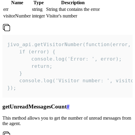
Name
Type
Description
err
string
String that contains the error
visitorNumber
integer
Visitor's number
jivo_api.getVisitorNumber(function(error, v
    if (error) {

        console.log('Error: ', error);

        return;

    }  

    console.log('Visitor number: ', visitor
});
getUnreadMessagesCount
#
This method allows you to get the number of unread messages from
the agent.