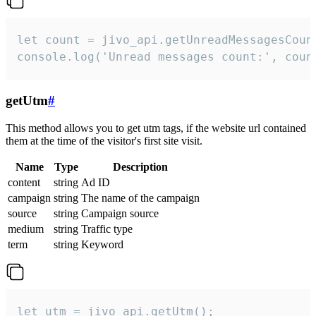
let count = jivo_api.getUnreadMessagesCount
console.log('Unread messages count:', coun
getUtm
#
This method allows you to get utm tags, if the website url contained
them at the time of the visitor's first site visit.
Name
Type
Description
content
string
Ad ID
campaign
string
The name of the campaign
source
string
Campaign source
medium
string
Traffic type
term
string
Keyword
let utm = jivo_api.getUtm();
