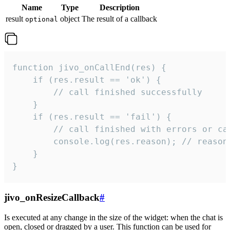
Name
Type
Description
result
object
The result of a callback
optional
function jivo_onCallEnd(res) {

    if (res.result == 'ok') {

        // call finished successfully

    }

    if (res.result == 'fail') {

        // call finished with errors or can
        console.log(res.reason); // reason 
    }

}
jivo_onResizeCallback
#
Is executed at any change in the size of the widget: when the chat is
open, closed or dragged by a user. This function can be used for