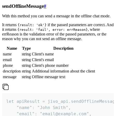
sendOfflineMessage
#
With this method you can send a message in the offline chat mode.
It returns
if the passed parameters are correct. And
{result: 'ok'}
it returns
, where
{result: 'fail', error: errReason}
errReason is the validation error of the passed parameters, or the
reason why you can not send an offline message.
Name
Type
Description
name
string
Client's name
email
string
Client's email
phone
string
Client's phone number
description
string
Additional information about the client
message
string
Offline message text
let apiResult = jivo_api.sendOfflineMessage
    "name": "John Smith",

    "email": "email@example.com",
