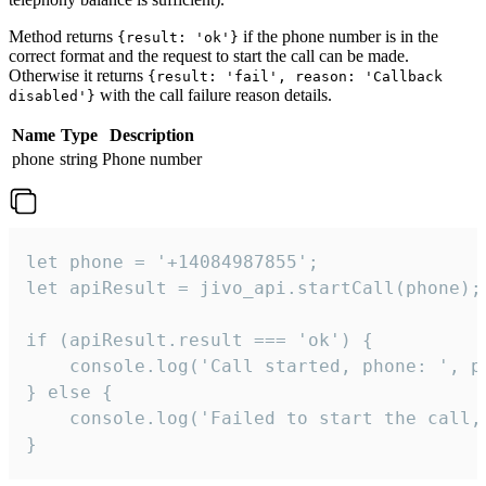
Method returns
if the phone number is in the
{result: 'ok'}
correct format and the request to start the call can be made.
Otherwise it returns
{result: 'fail', reason: 'Callback
with the call failure reason details.
disabled'}
Name
Type
Description
phone
string
Phone number
let phone = '+14084987855';

let apiResult = jivo_api.startCall(phone);

if (apiResult.result === 'ok') {

    console.log('Call started, phone: ', ph
} else {

    console.log('Failed to start the call,
}