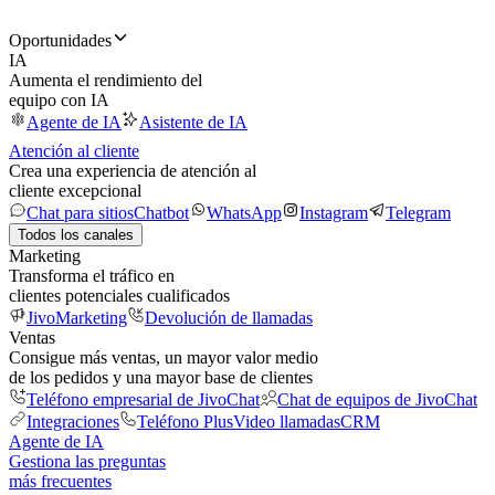
Oportunidades
IA
Aumenta el rendimiento del
equipo con IA
Agente de IA
Asistente de IA
Atención al cliente
Crea una experiencia de atención al
cliente excepcional
Chat para sitios
Chatbot
WhatsApp
Instagram
Telegram
Todos los canales
Marketing
Transforma el tráfico en
clientes potenciales cualificados
JivoMarketing
Devolución de llamadas
Ventas
Consigue más ventas, un mayor valor medio
de los pedidos y una mayor base de clientes
Teléfono empresarial de JivoChat
Chat de equipos de JivoChat
Integraciones
Teléfono Plus
Video llamadas
CRM
Agente de IA
Gestiona las preguntas
más frecuentes