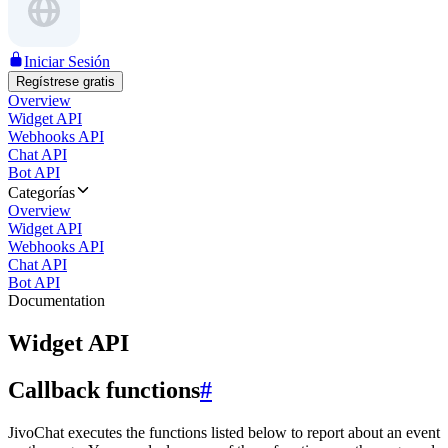
Iniciar Sesión
Regístrese gratis
Overview
Widget API
Webhooks API
Chat API
Bot API
Categorías
Overview
Widget API
Webhooks API
Chat API
Bot API
Documentation
Widget API
Callback functions
#
JivoChat executes the functions listed below to report about an event