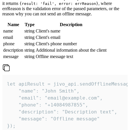
it returns
, where
{result: 'fail', error: errReason}
errReason is the validation error of the passed parameters, or the
reason why you can not send an offline message.
Name
Type
Description
name
string
Client's name
email
string
Client's email
phone
string
Client's phone number
description
string
Additional information about the client
message
string
Offline message text
let apiResult = jivo_api.sendOfflineMessage
    "name": "John Smith",

    "email": "email@example.com",

    "phone": "+14084987855",

    "description": "Description text",

    "message": "Offline message"

});
