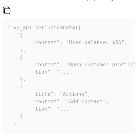
jivo_api.setCustomData([

    {

        "content": "User balance: $56",

    },

    {

        "content": "Open customer profile",
        "link": "..."

    },

    {

        "title": "Actions",

        "content": "Add contact",

        "link": "..."

    }

 ]);