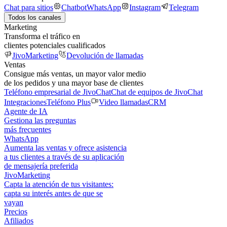
Chat para sitios
Chatbot
WhatsApp
Instagram
Telegram
Todos los canales
Marketing
Transforma el tráfico en
clientes potenciales cualificados
JivoMarketing
Devolución de llamadas
Ventas
Consigue más ventas, un mayor valor medio
de los pedidos y una mayor base de clientes
Teléfono empresarial de JivoChat
Chat de equipos de JivoChat
Integraciones
Teléfono Plus
Video llamadas
CRM
Agente de IA
Gestiona las preguntas
más frecuentes
WhatsApp
Aumenta las ventas y ofrece asistencia
a tus clientes a través de su aplicación
de mensajería preferida
JivoMarketing
Capta la atención de tus visitantes:
capta su interés antes de que se
vayan
Precios
Afiliados