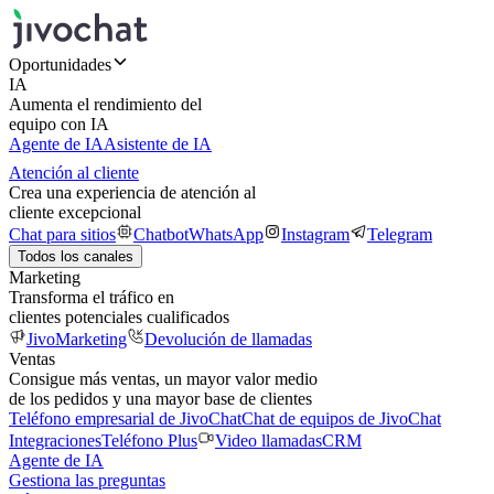
Oportunidades
IA
Aumenta el rendimiento del
equipo con IA
Agente de IA
Asistente de IA
Atención al cliente
Crea una experiencia de atención al
cliente excepcional
Chat para sitios
Chatbot
WhatsApp
Instagram
Telegram
Todos los canales
Marketing
Transforma el tráfico en
clientes potenciales cualificados
JivoMarketing
Devolución de llamadas
Ventas
Consigue más ventas, un mayor valor medio
de los pedidos y una mayor base de clientes
Teléfono empresarial de JivoChat
Chat de equipos de JivoChat
Integraciones
Teléfono Plus
Video llamadas
CRM
Agente de IA
Gestiona las preguntas