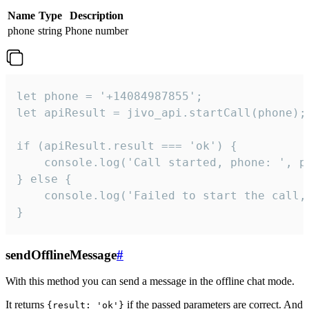
Name
Type
Description
phone
string
Phone number
let phone = '+14084987855';

let apiResult = jivo_api.startCall(phone);

if (apiResult.result === 'ok') {

    console.log('Call started, phone: ', ph
} else {

    console.log('Failed to start the call,
}
sendOfflineMessage
#
With this method you can send a message in the offline chat mode.
It returns
if the passed parameters are correct. And
{result: 'ok'}