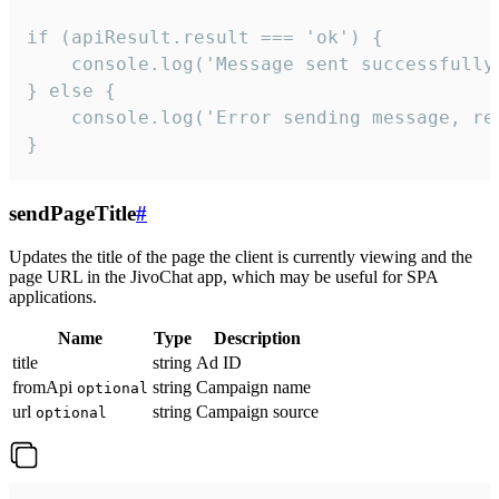
if (apiResult.result === 'ok') {

    console.log('Message sent successfully'
} else {

    console.log('Error sending message, rea
}
sendPageTitle
#
Updates the title of the page the client is currently viewing and the
page URL in the JivoChat app, which may be useful for SPA
applications.
Name
Type
Description
title
string
Ad ID
fromApi
string
Campaign name
optional
url
string
Campaign source
optional