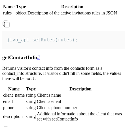
Name
Type
Description
rules
object
Description of the active invitations rules in JSON
jivo_api.setRules(rules);
getContactInfo
#
Returns visitor's contact info from the contacts form as a
contact_info structure. If visitor didn't fill in some fields, the values
there will be
.
null
Name
Type
Description
client_name
string
Client's name
email
string
Client's email
phone
string
Client's phone number
Additional information about the client that was
description
string
set with setContactInfo