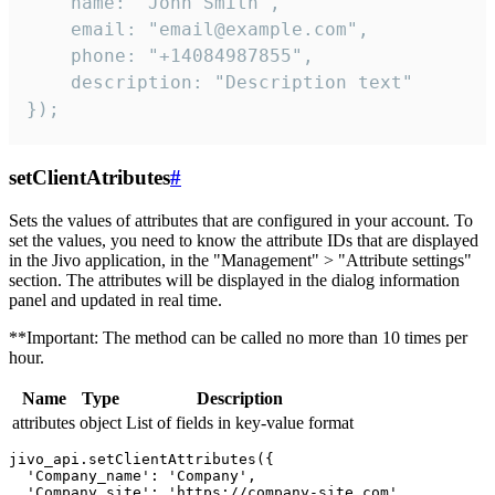
    name: "John Smith",

    email: "email@example.com",

    phone: "+14084987855",

    description: "Description text"

});
setClientAtributes
#
Sets the values ​​of attributes that are configured in your account. To
set the values, you need to know the attribute IDs that are displayed
in the Jivo application, in the "Management" > "Attribute settings"
section. The attributes will be displayed in the dialog information
panel and updated in real time.
**Important: The method can be called no more than 10 times per
hour.
Name
Type
Description
attributes
object
List of fields in key-value format
jivo_api.setClientAttributes({

  'Company_name': 'Company',

  'Company_site': 'https://company-site.com',
