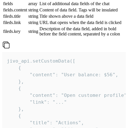
fields
array
List of additional data fields of the chat
fields.content
string
Content of data field. Tags will be insulated
fileds.title
string
Title shown above a data field
fileds.link
string
URL that opens when the data field is clicked
Description of the data field, added in bold
fileds.key
string
before the field content, separated by a colon
jivo_api.setCustomData([

    {

        "content": "User balance: $56",

    },

    {

        "content": "Open customer profile",
        "link": "..."

    },

    {

        "title": "Actions",
