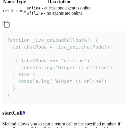
Name
Type
Description
- at least one agent is online
online
result
string
- no agents are online
offline
function jivo_onLoadCallback() {

  let chatMode = jivo_api.chatMode();

  if (chatMode === 'offline') {

     console.log("Widget is offline");

  } else {

    console.log('Widget is online')

  }

}
startCall
#
Method allows you to start a return call to the specified number, if