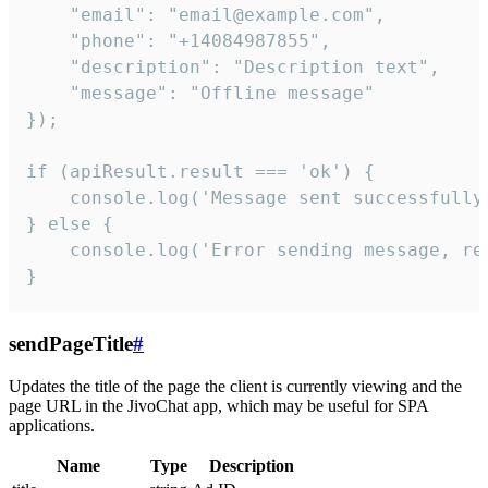
    "email": "email@example.com",

    "phone": "+14084987855",

    "description": "Description text",

    "message": "Offline message"

});

if (apiResult.result === 'ok') {

    console.log('Message sent successfully'
} else {

    console.log('Error sending message, rea
}
sendPageTitle
#
Updates the title of the page the client is currently viewing and the
page URL in the JivoChat app, which may be useful for SPA
applications.
Name
Type
Description