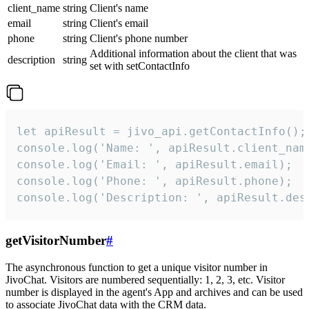
client_name
string
Client's name
email
string
Client's email
phone
string
Client's phone number
Additional information about the client that was
description
string
set with setContactInfo
let apiResult = jivo_api.getContactInfo();

console.log('Name: ', apiResult.client_name
console.log('Email: ', apiResult.email);

console.log('Phone: ', apiResult.phone);

console.log('Description: ', apiResult.des
getVisitorNumber
#
The asynchronous function to get a unique visitor number in
JivoChat. Visitors are numbered sequentially: 1, 2, 3, etc. Visitor
number is displayed in the agent's App and archives and can be used
to associate JivoChat data with the CRM data.