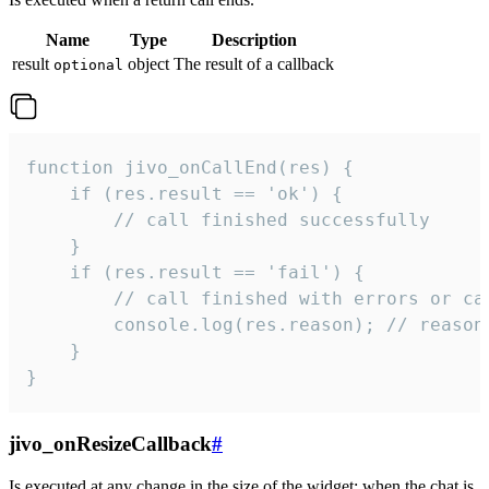
Name
Type
Description
result
object
The result of a callback
optional
function jivo_onCallEnd(res) {

    if (res.result == 'ok') {

        // call finished successfully

    }

    if (res.result == 'fail') {

        // call finished with errors or can
        console.log(res.reason); // reason 
    }

}
jivo_onResizeCallback
#
Is executed at any change in the size of the widget: when the chat is