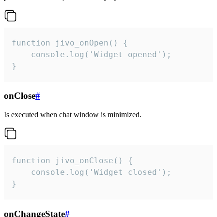
function jivo_onOpen() {

    console.log('Widget opened');

}
onClose
#
Is executed when chat window is minimized.
function jivo_onClose() {

    console.log('Widget closed');

}
onChangeState
#