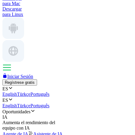
para Mac
Descargar
para Linux
Iniciar Sesión
Regístrese gratis
ES
English
Türkçe
Português
ES
English
Türkçe
Português
Oportunidades
IA
Aumenta el rendimiento del
equipo con IA
Agente de IA
Asistente de IA