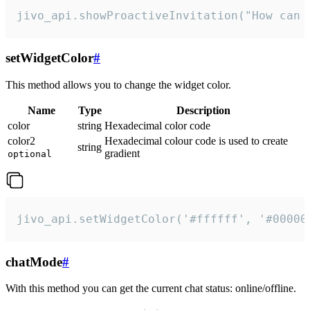
jivo_api.showProactiveInvitation("How can 
setWidgetColor
#
This method allows you to change the widget color.
Name
Type
Description
color
string
Hexadecimal color code
color2
Hexadecimal colour code is used to create
string
gradient
optional
jivo_api.setWidgetColor('#ffffff', '#00000
chatMode
#
With this method you can get the current chat status: online/offline.