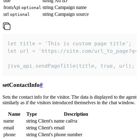
title
string
Ad ID
fromApi
string
Campaign name
optional
url
string
Campaign source
optional
let title = 'This is custom page title';

let url = 'https://site.com/url_to_page?q=p
jivo_api.sendPageTitle(title, true, url);
setContactInfo
#
Sets the contact info for the visitor. The data is displayed to the agent
similarly as if the visitors introduced themselves in the chat window.
Name
Type
Description
name
string
Client's name сайта
email
string
Client's email
phone
string
Client's phone number