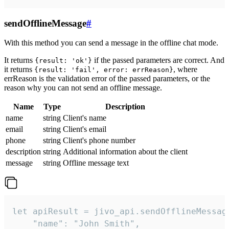
sendOfflineMessage
#
With this method you can send a message in the offline chat mode.
It returns
if the passed parameters are correct. And
{result: 'ok'}
it returns
, where
{result: 'fail', error: errReason}
errReason is the validation error of the passed parameters, or the
reason why you can not send an offline message.
Name
Type
Description
name
string
Client's name
email
string
Client's email
phone
string
Client's phone number
description
string
Additional information about the client
message
string
Offline message text
let apiResult = jivo_api.sendOfflineMessage
    "name": "John Smith",
