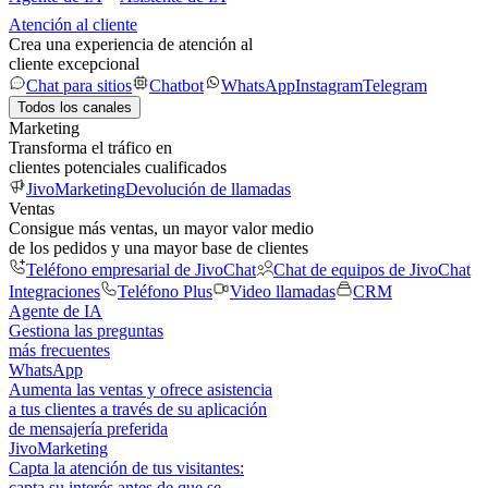
Atención al cliente
Crea una experiencia de atención al
cliente excepcional
Chat para sitios
Chatbot
WhatsApp
Instagram
Telegram
Todos los canales
Marketing
Transforma el tráfico en
clientes potenciales cualificados
JivoMarketing
Devolución de llamadas
Ventas
Consigue más ventas, un mayor valor medio
de los pedidos y una mayor base de clientes
Teléfono empresarial de JivoChat
Chat de equipos de JivoChat
Integraciones
Teléfono Plus
Video llamadas
CRM
Agente de IA
Gestiona las preguntas
más frecuentes
WhatsApp
Aumenta las ventas y ofrece asistencia
a tus clientes a través de su aplicación
de mensajería preferida
JivoMarketing
Capta la atención de tus visitantes:
capta su interés antes de que se