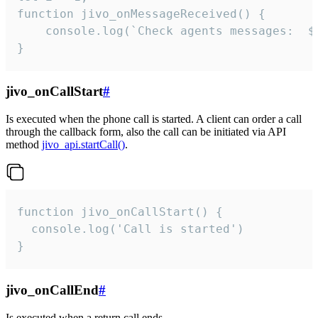
function jivo_onMessageReceived() {

	console.log(`Check agents messages:  ${i++}`)

}
jivo_onCallStart
#
Is executed when the phone call is started. A client can order a call
through the callback form, also the call can be initiated via API
method
jivo_api.startCall()
.
function jivo_onCallStart() {

  console.log('Call is started')

}
jivo_onCallEnd
#
Is executed when a return call ends.