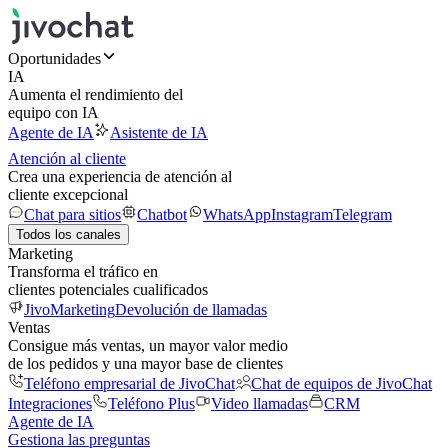
Oportunidades
IA
Aumenta el rendimiento del
equipo con IA
Agente de IA
Asistente de IA
Atención al cliente
Crea una experiencia de atención al
cliente excepcional
Chat para sitios
Chatbot
WhatsApp
Instagram
Telegram
Todos los canales
Marketing
Transforma el tráfico en
clientes potenciales cualificados
JivoMarketing
Devolución de llamadas
Ventas
Consigue más ventas, un mayor valor medio
de los pedidos y una mayor base de clientes
Teléfono empresarial de JivoChat
Chat de equipos de JivoChat
Integraciones
Teléfono Plus
Video llamadas
CRM
Agente de IA
Gestiona las preguntas