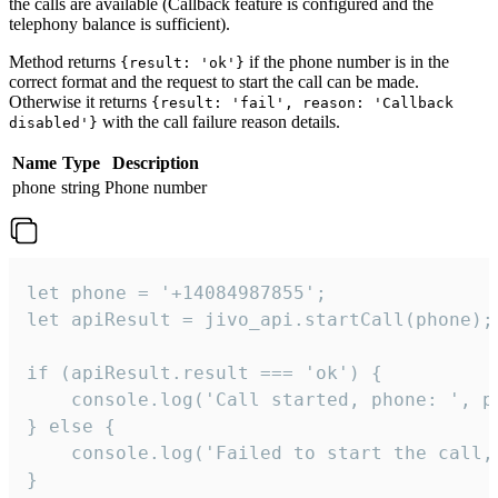
the calls are available (Callback feature is configured and the
telephony balance is sufficient).
Method returns
if the phone number is in the
{result: 'ok'}
correct format and the request to start the call can be made.
Otherwise it returns
{result: 'fail', reason: 'Callback
with the call failure reason details.
disabled'}
Name
Type
Description
phone
string
Phone number
let phone = '+14084987855';

let apiResult = jivo_api.startCall(phone);

if (apiResult.result === 'ok') {

    console.log('Call started, phone: ', ph
} else {

    console.log('Failed to start the call,
}