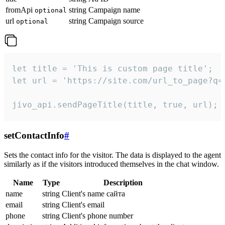
fromApi
string
Campaign name
optional
url
string
Campaign source
optional
let title = 'This is custom page title';

let url = 'https://site.com/url_to_page?q=p
jivo_api.sendPageTitle(title, true, url);
setContactInfo
#
Sets the contact info for the visitor. The data is displayed to the agent
similarly as if the visitors introduced themselves in the chat window.
Name
Type
Description
name
string
Client's name сайта
email
string
Client's email
phone
string
Client's phone number