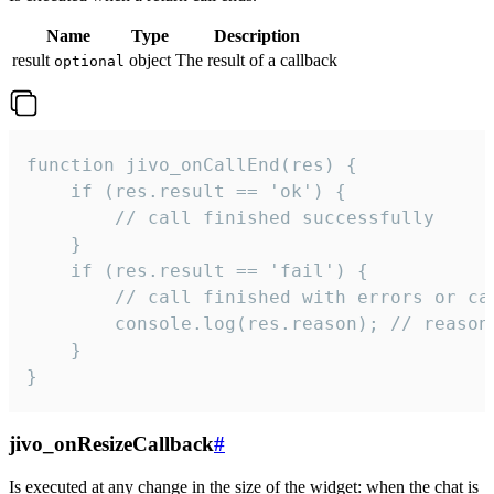
Name
Type
Description
result
object
The result of a callback
optional
function jivo_onCallEnd(res) {

    if (res.result == 'ok') {

        // call finished successfully

    }

    if (res.result == 'fail') {

        // call finished with errors or can
        console.log(res.reason); // reason 
    }

}
jivo_onResizeCallback
#
Is executed at any change in the size of the widget: when the chat is