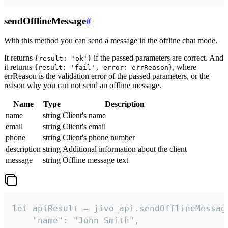
sendOfflineMessage
#
With this method you can send a message in the offline chat mode.
It returns
if the passed parameters are correct. And
{result: 'ok'}
it returns
, where
{result: 'fail', error: errReason}
errReason is the validation error of the passed parameters, or the
reason why you can not send an offline message.
Name
Type
Description
name
string
Client's name
email
string
Client's email
phone
string
Client's phone number
description
string
Additional information about the client
message
string
Offline message text
let apiResult = jivo_api.sendOfflineMessage
    "name": "John Smith",
