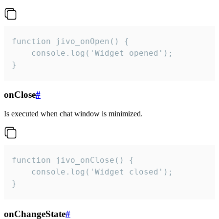
function jivo_onOpen() {

    console.log('Widget opened');

}
onClose
#
Is executed when chat window is minimized.
function jivo_onClose() {

    console.log('Widget closed');

}
onChangeState
#