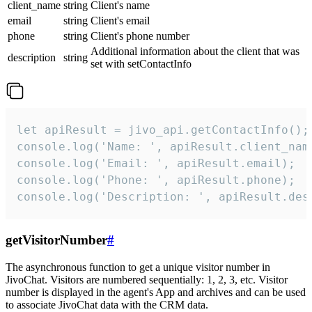
client_name
string
Client's name
email
string
Client's email
phone
string
Client's phone number
Additional information about the client that was
description
string
set with setContactInfo
let apiResult = jivo_api.getContactInfo();

console.log('Name: ', apiResult.client_name
console.log('Email: ', apiResult.email);

console.log('Phone: ', apiResult.phone);

console.log('Description: ', apiResult.des
getVisitorNumber
#
The asynchronous function to get a unique visitor number in
JivoChat. Visitors are numbered sequentially: 1, 2, 3, etc. Visitor
number is displayed in the agent's App and archives and can be used
to associate JivoChat data with the CRM data.