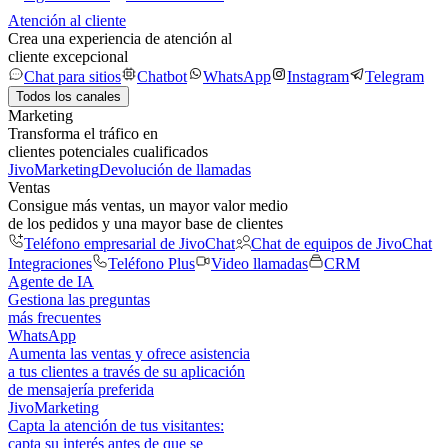
Atención al cliente
Crea una experiencia de atención al
cliente excepcional
Chat para sitios
Chatbot
WhatsApp
Instagram
Telegram
Todos los canales
Marketing
Transforma el tráfico en
clientes potenciales cualificados
JivoMarketing
Devolución de llamadas
Ventas
Consigue más ventas, un mayor valor medio
de los pedidos y una mayor base de clientes
Teléfono empresarial de JivoChat
Chat de equipos de JivoChat
Integraciones
Teléfono Plus
Video llamadas
CRM
Agente de IA
Gestiona las preguntas
más frecuentes
WhatsApp
Aumenta las ventas y ofrece asistencia
a tus clientes a través de su aplicación
de mensajería preferida
JivoMarketing
Capta la atención de tus visitantes:
capta su interés antes de que se