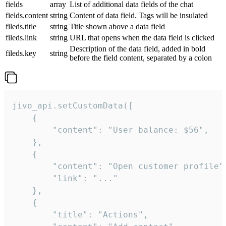
fields
array
List of additional data fields of the chat
fields.content
string
Content of data field. Tags will be insulated
fileds.title
string
Title shown above a data field
fileds.link
string
URL that opens when the data field is clicked
Description of the data field, added in bold
fileds.key
string
before the field content, separated by a colon
jivo_api.setCustomData([

    {

        "content": "User balance: $56",

    },

    {

        "content": "Open customer profile",
        "link": "..."

    },

    {

        "title": "Actions",
