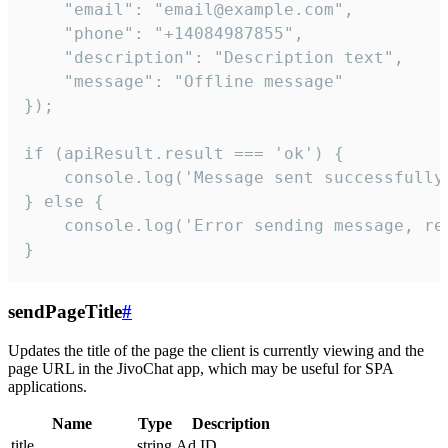
    "email": "email@example.com",

    "phone": "+14084987855",

    "description": "Description text",

    "message": "Offline message"

});

if (apiResult.result === 'ok') {

    console.log('Message sent successfully'
} else {

    console.log('Error sending message, rea
}
sendPageTitle
#
Updates the title of the page the client is currently viewing and the
page URL in the JivoChat app, which may be useful for SPA
applications.
Name
Type
Description
title
string
Ad ID