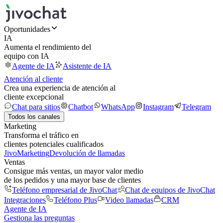
Oportunidades
IA
Aumenta el rendimiento del
equipo con IA
Agente de IA
Asistente de IA
Atención al cliente
Crea una experiencia de atención al
cliente excepcional
Chat para sitios
Chatbot
WhatsApp
Instagram
Telegram
Todos los canales
Marketing
Transforma el tráfico en
clientes potenciales cualificados
JivoMarketing
Devolución de llamadas
Ventas
Consigue más ventas, un mayor valor medio
de los pedidos y una mayor base de clientes
Teléfono empresarial de JivoChat
Chat de equipos de JivoChat
Integraciones
Teléfono Plus
Video llamadas
CRM
Agente de IA
Gestiona las preguntas