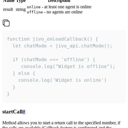
Name
Type
Description
- at least one agent is online
online
result
string
- no agents are online
offline
function jivo_onLoadCallback() {

  let chatMode = jivo_api.chatMode();

  if (chatMode === 'offline') {

     console.log("Widget is offline");

  } else {

    console.log('Widget is online')

  }

}
startCall
#
Method allows you to start a return call to the specified number, if
the calls are available (Callback feature is configured and the