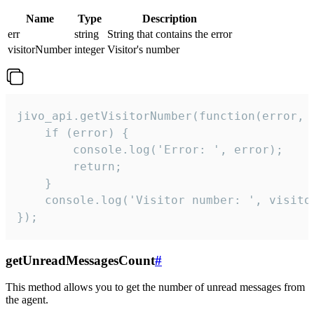
Name
Type
Description
err
string
String that contains the error
visitorNumber
integer
Visitor's number
jivo_api.getVisitorNumber(function(error, v
    if (error) {

        console.log('Error: ', error);

        return;

    }  

    console.log('Visitor number: ', visitor
});
getUnreadMessagesCount
#
This method allows you to get the number of unread messages from
the agent.