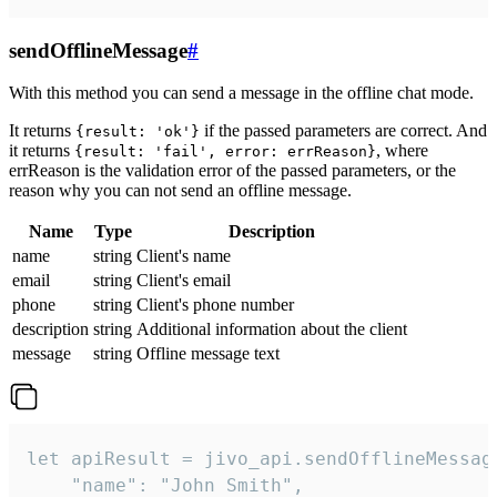
sendOfflineMessage
#
With this method you can send a message in the offline chat mode.
It returns
if the passed parameters are correct. And
{result: 'ok'}
it returns
, where
{result: 'fail', error: errReason}
errReason is the validation error of the passed parameters, or the
reason why you can not send an offline message.
Name
Type
Description
name
string
Client's name
email
string
Client's email
phone
string
Client's phone number
description
string
Additional information about the client
message
string
Offline message text
let apiResult = jivo_api.sendOfflineMessage
    "name": "John Smith",
