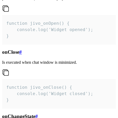
function jivo_onOpen() {

    console.log('Widget opened');

}
onClose
#
Is executed when chat window is minimized.
function jivo_onClose() {

    console.log('Widget closed');

}
onChangeState
#