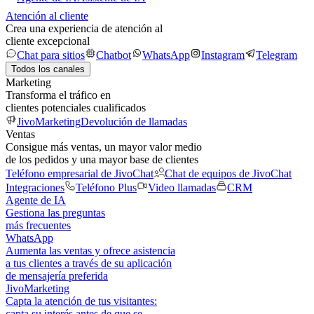
Atención al cliente
Crea una experiencia de atención al
cliente excepcional
Chat para sitios
Chatbot
WhatsApp
Instagram
Telegram
Todos los canales
Marketing
Transforma el tráfico en
clientes potenciales cualificados
JivoMarketing
Devolución de llamadas
Ventas
Consigue más ventas, un mayor valor medio
de los pedidos y una mayor base de clientes
Teléfono empresarial de JivoChat
Chat de equipos de JivoChat
Integraciones
Teléfono Plus
Video llamadas
CRM
Agente de IA
Gestiona las preguntas
más frecuentes
WhatsApp
Aumenta las ventas y ofrece asistencia
a tus clientes a través de su aplicación
de mensajería preferida
JivoMarketing
Capta la atención de tus visitantes:
capta su interés antes de que se