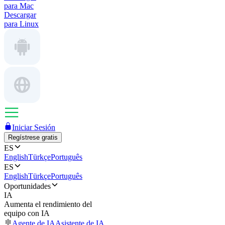
para Mac
Descargar
para Linux
Iniciar Sesión
Regístrese gratis
ES
English
Türkçe
Português
ES
English
Türkçe
Português
Oportunidades
IA
Aumenta el rendimiento del
equipo con IA
Agente de IA
Asistente de IA