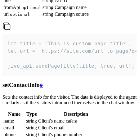
title
string
Ad ID
fromApi
string
Campaign name
optional
url
string
Campaign source
optional
let title = 'This is custom page title';

let url = 'https://site.com/url_to_page?q=p
jivo_api.sendPageTitle(title, true, url);
setContactInfo
#
Sets the contact info for the visitor. The data is displayed to the agent
similarly as if the visitors introduced themselves in the chat window.
Name
Type
Description
name
string
Client's name сайта
email
string
Client's email
phone
string
Client's phone number