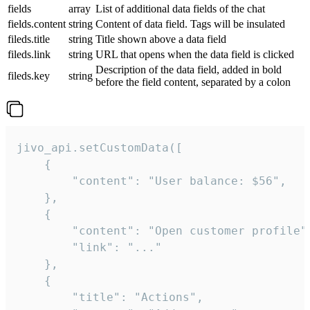
fields
array
List of additional data fields of the chat
fields.content
string
Content of data field. Tags will be insulated
fileds.title
string
Title shown above a data field
fileds.link
string
URL that opens when the data field is clicked
Description of the data field, added in bold
fileds.key
string
before the field content, separated by a colon
jivo_api.setCustomData([

    {

        "content": "User balance: $56",

    },

    {

        "content": "Open customer profile",
        "link": "..."

    },

    {

        "title": "Actions",
