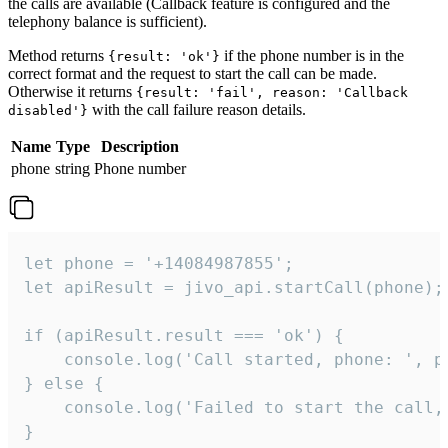
the calls are available (Callback feature is configured and the
telephony balance is sufficient).
Method returns
if the phone number is in the
{result: 'ok'}
correct format and the request to start the call can be made.
Otherwise it returns
{result: 'fail', reason: 'Callback
with the call failure reason details.
disabled'}
Name
Type
Description
phone
string
Phone number
let phone = '+14084987855';

let apiResult = jivo_api.startCall(phone);

if (apiResult.result === 'ok') {

    console.log('Call started, phone: ', ph
} else {

    console.log('Failed to start the call,
}