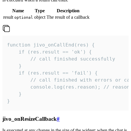
Name
Type
Description
result
object
The result of a callback
optional
function jivo_onCallEnd(res) {

    if (res.result == 'ok') {

        // call finished successfully

    }

    if (res.result == 'fail') {

        // call finished with errors or can
        console.log(res.reason); // reason 
    }

}
jivo_onResizeCallback
#
Is executed at any change in the size of the widget: when the chat is