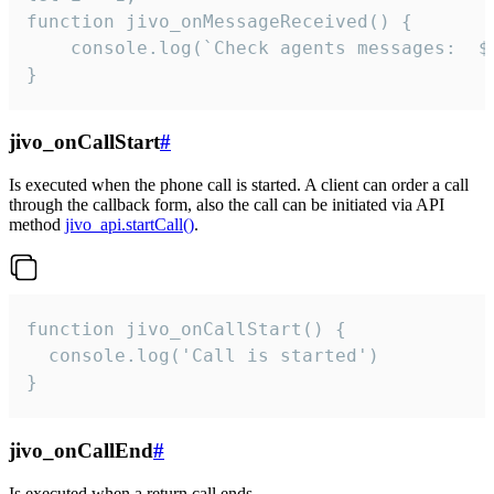
function jivo_onMessageReceived() {

	console.log(`Check agents messages:  ${i++}`)

}
jivo_onCallStart
#
Is executed when the phone call is started. A client can order a call
through the callback form, also the call can be initiated via API
method
jivo_api.startCall()
.
function jivo_onCallStart() {

  console.log('Call is started')

}
jivo_onCallEnd
#
Is executed when a return call ends.