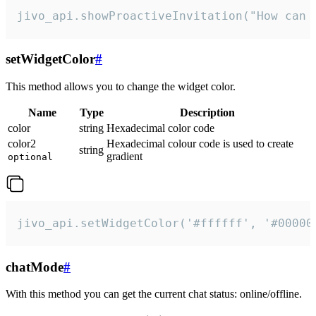
jivo_api.showProactiveInvitation("How can 
setWidgetColor
#
This method allows you to change the widget color.
Name
Type
Description
color
string
Hexadecimal color code
color2
Hexadecimal colour code is used to create
string
gradient
optional
jivo_api.setWidgetColor('#ffffff', '#00000
chatMode
#
With this method you can get the current chat status: online/offline.