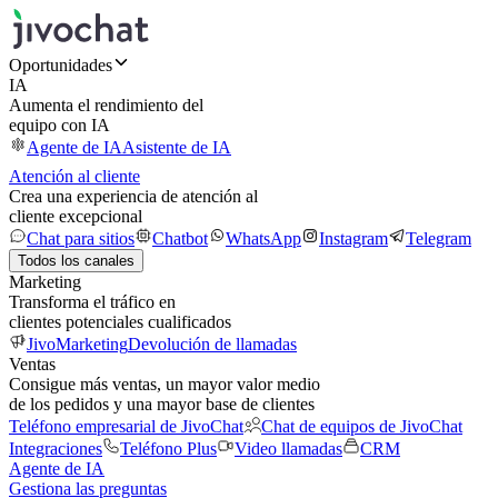
Oportunidades
IA
Aumenta el rendimiento del
equipo con IA
Agente de IA
Asistente de IA
Atención al cliente
Crea una experiencia de atención al
cliente excepcional
Chat para sitios
Chatbot
WhatsApp
Instagram
Telegram
Todos los canales
Marketing
Transforma el tráfico en
clientes potenciales cualificados
JivoMarketing
Devolución de llamadas
Ventas
Consigue más ventas, un mayor valor medio
de los pedidos y una mayor base de clientes
Teléfono empresarial de JivoChat
Chat de equipos de JivoChat
Integraciones
Teléfono Plus
Video llamadas
CRM
Agente de IA
Gestiona las preguntas