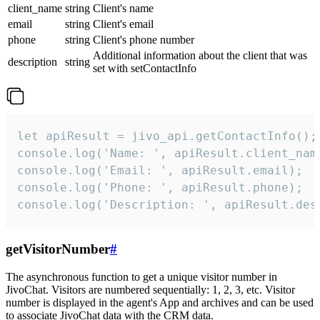
client_name
string
Client's name
email
string
Client's email
phone
string
Client's phone number
Additional information about the client that was
description
string
set with setContactInfo
let apiResult = jivo_api.getContactInfo();

console.log('Name: ', apiResult.client_name
console.log('Email: ', apiResult.email);

console.log('Phone: ', apiResult.phone);

console.log('Description: ', apiResult.des
getVisitorNumber
#
The asynchronous function to get a unique visitor number in
JivoChat. Visitors are numbered sequentially: 1, 2, 3, etc. Visitor
number is displayed in the agent's App and archives and can be used
to associate JivoChat data with the CRM data.