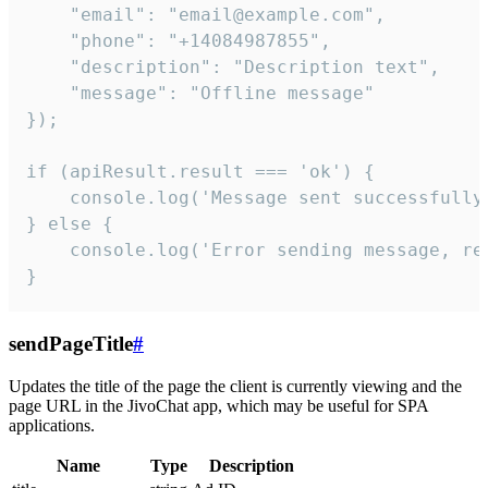
    "email": "email@example.com",

    "phone": "+14084987855",

    "description": "Description text",

    "message": "Offline message"

});

if (apiResult.result === 'ok') {

    console.log('Message sent successfully'
} else {

    console.log('Error sending message, rea
}
sendPageTitle
#
Updates the title of the page the client is currently viewing and the
page URL in the JivoChat app, which may be useful for SPA
applications.
Name
Type
Description