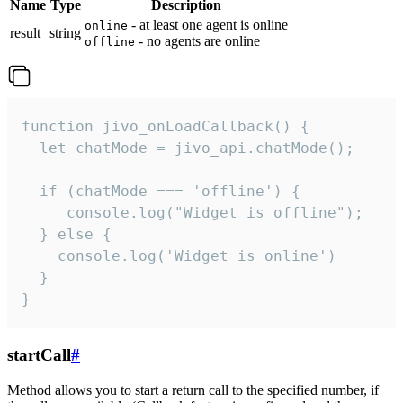
Name
Type
Description
- at least one agent is online
online
result
string
- no agents are online
offline
function jivo_onLoadCallback() {

  let chatMode = jivo_api.chatMode();

  if (chatMode === 'offline') {

     console.log("Widget is offline");

  } else {

    console.log('Widget is online')

  }

}
startCall
#
Method allows you to start a return call to the specified number, if