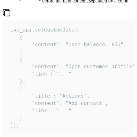
before the field content, separated by a colon
jivo_api.setCustomData([

    {

        "content": "User balance: $56",

    },

    {

        "content": "Open customer profile",
        "link": "..."

    },

    {

        "title": "Actions",

        "content": "Add contact",

        "link": "..."

    }

 ]);