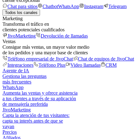
cliente excepcional
Chat para sitios
Chatbot
WhatsApp
Instagram
Telegram
Todos los canales
Marketing
Transforma el tráfico en
clientes potenciales cualificados
JivoMarketing
Devolución de llamadas
Ventas
Consigue más ventas, un mayor valor medio
de los pedidos y una mayor base de clientes
Teléfono empresarial de JivoChat
Chat de equipos de JivoChat
Integraciones
Teléfono Plus
Video llamadas
CRM
Agente de IA
Gestiona las preguntas
más frecuentes
WhatsApp
Aumenta las ventas y ofrece asistencia
a tus clientes a través de su aplicación
de mensajería preferida
JivoMarketing
Capta la atención de tus visitantes:
capta su interés antes de que se
vayan
Precios
Afiliados