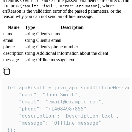
It returns
if the passed parameters are correct. And
{result: 'ok'}
it returns
, where
{result: 'fail', error: errReason}
errReason is the validation error of the passed parameters, or the
reason why you can not send an offline message.
Name
Type
Description
name
string
Client's name
email
string
Client's email
phone
string
Client's phone number
description
string
Additional information about the client
message
string
Offline message text
let apiResult = jivo_api.sendOfflineMessage
    "name": "John Smith",

    "email": "email@example.com",

    "phone": "+14084987855",

    "description": "Description text",

    "message": "Offline message"

});
