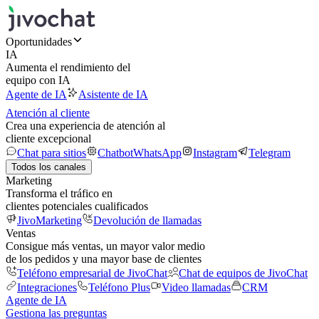
Oportunidades
IA
Aumenta el rendimiento del
equipo con IA
Agente de IA
Asistente de IA
Atención al cliente
Crea una experiencia de atención al
cliente excepcional
Chat para sitios
Chatbot
WhatsApp
Instagram
Telegram
Todos los canales
Marketing
Transforma el tráfico en
clientes potenciales cualificados
JivoMarketing
Devolución de llamadas
Ventas
Consigue más ventas, un mayor valor medio
de los pedidos y una mayor base de clientes
Teléfono empresarial de JivoChat
Chat de equipos de JivoChat
Integraciones
Teléfono Plus
Video llamadas
CRM
Agente de IA
Gestiona las preguntas