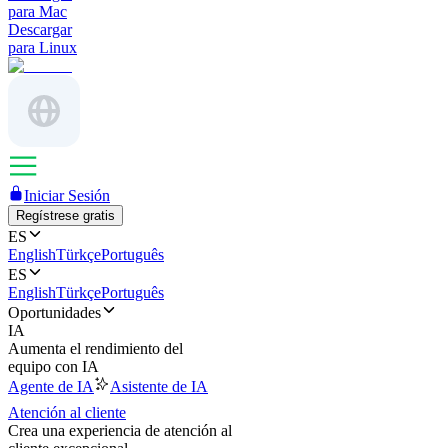
para Mac
Descargar
para Linux
Iniciar Sesión
Regístrese gratis
ES
English
Türkçe
Português
ES
English
Türkçe
Português
Oportunidades
IA
Aumenta el rendimiento del
equipo con IA
Agente de IA
Asistente de IA
Atención al cliente
Crea una experiencia de atención al