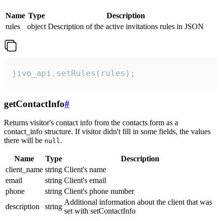
Name
Type
Description
rules
object
Description of the active invitations rules in JSON
jivo_api.setRules(rules);
getContactInfo
#
Returns visitor's contact info from the contacts form as a
contact_info structure. If visitor didn't fill in some fields, the values
there will be
.
null
Name
Type
Description
client_name
string
Client's name
email
string
Client's email
phone
string
Client's phone number
Additional information about the client that was
description
string
set with setContactInfo