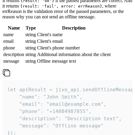
It returns
if the passed parameters are correct. And
{result: 'ok'}
it returns
, where
{result: 'fail', error: errReason}
errReason is the validation error of the passed parameters, or the
reason why you can not send an offline message.
Name
Type
Description
name
string
Client's name
email
string
Client's email
phone
string
Client's phone number
description
string
Additional information about the client
message
string
Offline message text
let apiResult = jivo_api.sendOfflineMessage
    "name": "John Smith",

    "email": "email@example.com",

    "phone": "+14084987855",

    "description": "Description text",

    "message": "Offline message"

});
