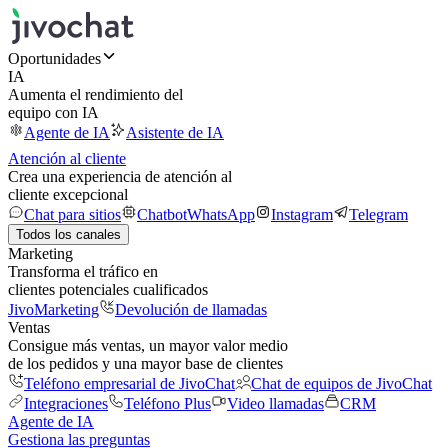
Oportunidades
IA
Aumenta el rendimiento del
equipo con IA
Agente de IA
Asistente de IA
Atención al cliente
Crea una experiencia de atención al
cliente excepcional
Chat para sitios
Chatbot
WhatsApp
Instagram
Telegram
Todos los canales
Marketing
Transforma el tráfico en
clientes potenciales cualificados
JivoMarketing
Devolución de llamadas
Ventas
Consigue más ventas, un mayor valor medio
de los pedidos y una mayor base de clientes
Teléfono empresarial de JivoChat
Chat de equipos de JivoChat
Integraciones
Teléfono Plus
Video llamadas
CRM
Agente de IA
Gestiona las preguntas