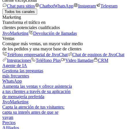
cliente excepcional
Chat para sitios
Chatbot
WhatsApp
Instagram
Telegram
Todos los canales
Marketing
Transforma el tráfico en
clientes potenciales cualificados
JivoMarketing
Devolución de llamadas
Ventas
Consigue más ventas, un mayor valor medio
de los pedidos y una mayor base de clientes
Teléfono empresarial de JivoChat
Chat de equipos de JivoChat
Integraciones
Teléfono Plus
Video llamadas
CRM
Agente de IA
Gestiona las preguntas
más frecuentes
WhatsApp
Aumenta las ventas y ofrece asistencia
a tus clientes a través de su aplicación
de mensajería preferida
JivoMarketing
Capta la atención de tus visitantes:
capta su interés antes de que se
vayan
Precios
Afiliados