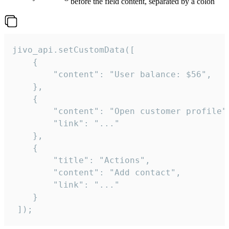
before the field content, separated by a colon
jivo_api.setCustomData([

    {

        "content": "User balance: $56",

    },

    {

        "content": "Open customer profile",
        "link": "..."

    },

    {

        "title": "Actions",

        "content": "Add contact",

        "link": "..."

    }

 ]);