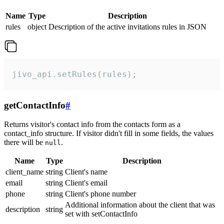
Name
Type
Description
rules
object
Description of the active invitations rules in JSON
jivo_api.setRules(rules);
getContactInfo
#
Returns visitor's contact info from the contacts form as a
contact_info structure. If visitor didn't fill in some fields, the values
there will be
.
null
Name
Type
Description
client_name
string
Client's name
email
string
Client's email
phone
string
Client's phone number
Additional information about the client that was
description
string
set with setContactInfo