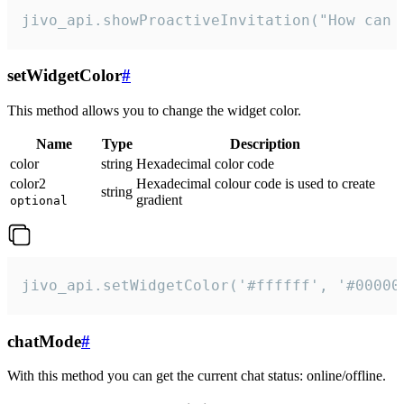
jivo_api.showProactiveInvitation("How can 
setWidgetColor
#
This method allows you to change the widget color.
Name
Type
Description
color
string
Hexadecimal color code
color2
Hexadecimal colour code is used to create
string
gradient
optional
jivo_api.setWidgetColor('#ffffff', '#00000
chatMode
#
With this method you can get the current chat status: online/offline.