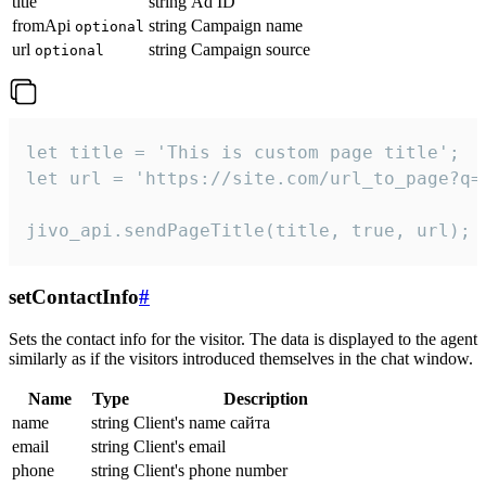
title
string
Ad ID
fromApi
string
Campaign name
optional
url
string
Campaign source
optional
let title = 'This is custom page title';

let url = 'https://site.com/url_to_page?q=p
jivo_api.sendPageTitle(title, true, url);
setContactInfo
#
Sets the contact info for the visitor. The data is displayed to the agent
similarly as if the visitors introduced themselves in the chat window.
Name
Type
Description
name
string
Client's name сайта
email
string
Client's email
phone
string
Client's phone number