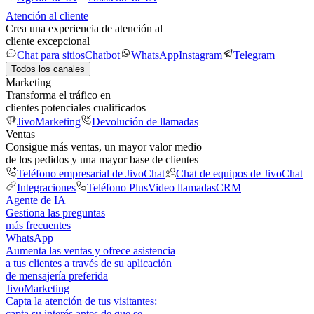
Atención al cliente
Crea una experiencia de atención al
cliente excepcional
Chat para sitios
Chatbot
WhatsApp
Instagram
Telegram
Todos los canales
Marketing
Transforma el tráfico en
clientes potenciales cualificados
JivoMarketing
Devolución de llamadas
Ventas
Consigue más ventas, un mayor valor medio
de los pedidos y una mayor base de clientes
Teléfono empresarial de JivoChat
Chat de equipos de JivoChat
Integraciones
Teléfono Plus
Video llamadas
CRM
Agente de IA
Gestiona las preguntas
más frecuentes
WhatsApp
Aumenta las ventas y ofrece asistencia
a tus clientes a través de su aplicación
de mensajería preferida
JivoMarketing
Capta la atención de tus visitantes:
capta su interés antes de que se