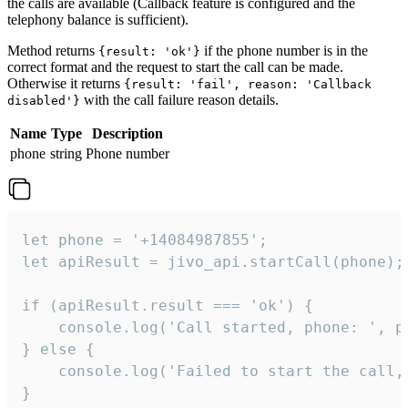
the calls are available (Callback feature is configured and the
telephony balance is sufficient).
Method returns
if the phone number is in the
{result: 'ok'}
correct format and the request to start the call can be made.
Otherwise it returns
{result: 'fail', reason: 'Callback
with the call failure reason details.
disabled'}
Name
Type
Description
phone
string
Phone number
let phone = '+14084987855';

let apiResult = jivo_api.startCall(phone);

if (apiResult.result === 'ok') {

    console.log('Call started, phone: ', ph
} else {

    console.log('Failed to start the call,
}