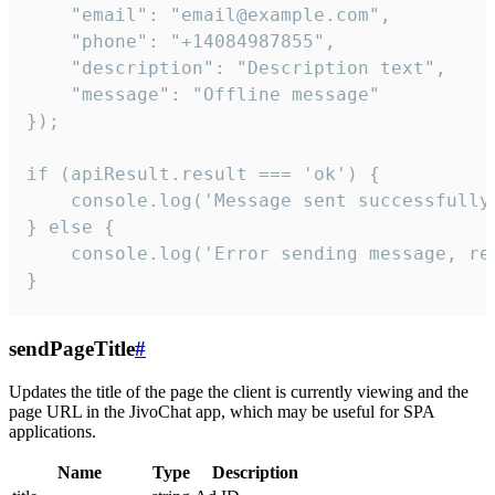
    "email": "email@example.com",

    "phone": "+14084987855",

    "description": "Description text",

    "message": "Offline message"

});

if (apiResult.result === 'ok') {

    console.log('Message sent successfully'
} else {

    console.log('Error sending message, rea
}
sendPageTitle
#
Updates the title of the page the client is currently viewing and the
page URL in the JivoChat app, which may be useful for SPA
applications.
Name
Type
Description