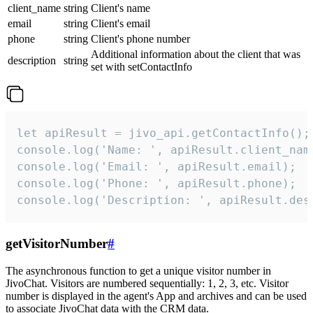
client_name
string
Client's name
email
string
Client's email
phone
string
Client's phone number
Additional information about the client that was
description
string
set with setContactInfo
let apiResult = jivo_api.getContactInfo();

console.log('Name: ', apiResult.client_name
console.log('Email: ', apiResult.email);

console.log('Phone: ', apiResult.phone);

console.log('Description: ', apiResult.des
getVisitorNumber
#
The asynchronous function to get a unique visitor number in
JivoChat. Visitors are numbered sequentially: 1, 2, 3, etc. Visitor
number is displayed in the agent's App and archives and can be used
to associate JivoChat data with the CRM data.