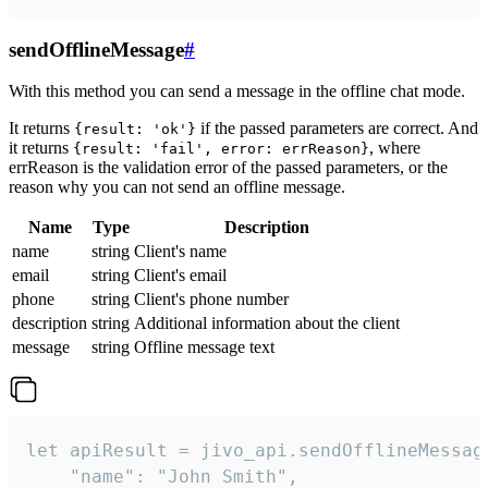
sendOfflineMessage
#
With this method you can send a message in the offline chat mode.
It returns
if the passed parameters are correct. And
{result: 'ok'}
it returns
, where
{result: 'fail', error: errReason}
errReason is the validation error of the passed parameters, or the
reason why you can not send an offline message.
Name
Type
Description
name
string
Client's name
email
string
Client's email
phone
string
Client's phone number
description
string
Additional information about the client
message
string
Offline message text
let apiResult = jivo_api.sendOfflineMessage
    "name": "John Smith",
