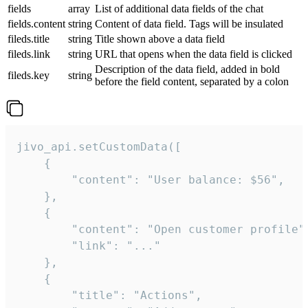
fields
array
List of additional data fields of the chat
fields.content
string
Content of data field. Tags will be insulated
fileds.title
string
Title shown above a data field
fileds.link
string
URL that opens when the data field is clicked
Description of the data field, added in bold
fileds.key
string
before the field content, separated by a colon
jivo_api.setCustomData([

    {

        "content": "User balance: $56",

    },

    {

        "content": "Open customer profile",
        "link": "..."

    },

    {

        "title": "Actions",
