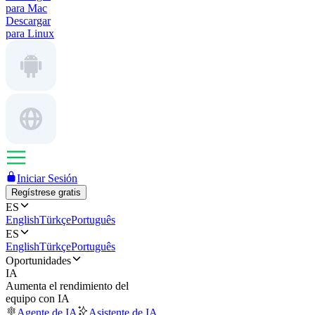
para Mac
Descargar
para Linux
Iniciar Sesión
Regístrese gratis
ES
English
Türkçe
Português
ES
English
Türkçe
Português
Oportunidades
IA
Aumenta el rendimiento del
equipo con IA
Agente de IA
Asistente de IA