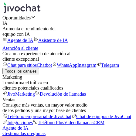
Oportunidades
IA
Aumenta el rendimiento del
equipo con IA
Agente de IA
Asistente de IA
Atención al cliente
Crea una experiencia de atención al
cliente excepcional
Chat para sitios
Chatbot
WhatsApp
Instagram
Telegram
Todos los canales
Marketing
Transforma el tráfico en
clientes potenciales cualificados
JivoMarketing
Devolución de llamadas
Ventas
Consigue más ventas, un mayor valor medio
de los pedidos y una mayor base de clientes
Teléfono empresarial de JivoChat
Chat de equipos de JivoChat
Integraciones
Teléfono Plus
Video llamadas
CRM
Agente de IA
Gestiona las preguntas