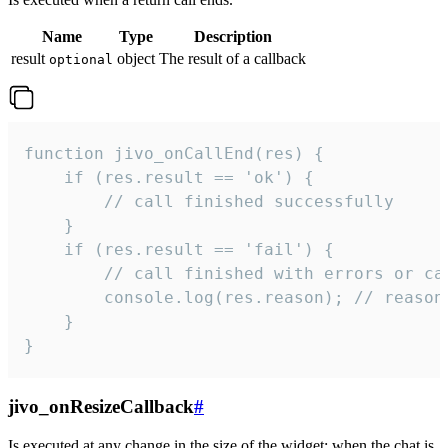
Name
Type
Description
result
object
The result of a callback
optional
function jivo_onCallEnd(res) {

    if (res.result == 'ok') {

        // call finished successfully

    }

    if (res.result == 'fail') {

        // call finished with errors or can
        console.log(res.reason); // reason 
    }

}
jivo_onResizeCallback
#
Is executed at any change in the size of the widget: when the chat is