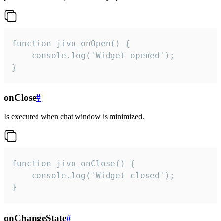
function jivo_onOpen() {

    console.log('Widget opened');

}
onClose
#
Is executed when chat window is minimized.
function jivo_onClose() {

    console.log('Widget closed');

}
onChangeState
#