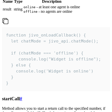
Name
Type
Description
- at least one agent is online
online
result
string
- no agents are online
offline
function jivo_onLoadCallback() {

  let chatMode = jivo_api.chatMode();

  if (chatMode === 'offline') {

     console.log("Widget is offline");

  } else {

    console.log('Widget is online')

  }

}
startCall
#
Method allows you to start a return call to the specified number, if