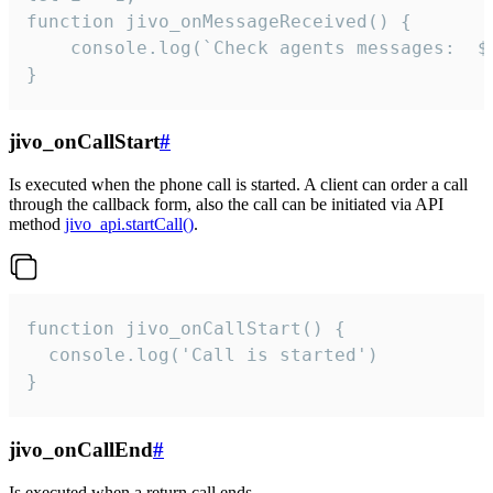
function jivo_onMessageReceived() {

	console.log(`Check agents messages:  ${i++}`)

}
jivo_onCallStart
#
Is executed when the phone call is started. A client can order a call
through the callback form, also the call can be initiated via API
method
jivo_api.startCall()
.
function jivo_onCallStart() {

  console.log('Call is started')

}
jivo_onCallEnd
#
Is executed when a return call ends.