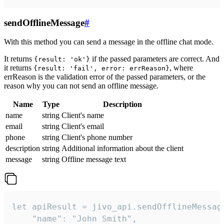
sendOfflineMessage
#
With this method you can send a message in the offline chat mode.
It returns
if the passed parameters are correct. And
{result: 'ok'}
it returns
, where
{result: 'fail', error: errReason}
errReason is the validation error of the passed parameters, or the
reason why you can not send an offline message.
Name
Type
Description
name
string
Client's name
email
string
Client's email
phone
string
Client's phone number
description
string
Additional information about the client
message
string
Offline message text
let apiResult = jivo_api.sendOfflineMessage
    "name": "John Smith",
