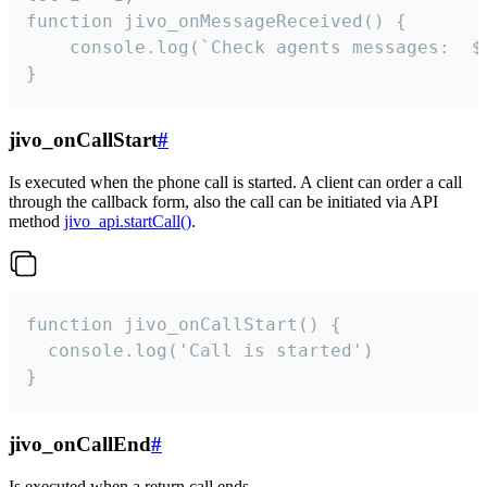
function jivo_onMessageReceived() {

	console.log(`Check agents messages:  ${i++}`)

}
jivo_onCallStart
#
Is executed when the phone call is started. A client can order a call
through the callback form, also the call can be initiated via API
method
jivo_api.startCall()
.
function jivo_onCallStart() {

  console.log('Call is started')

}
jivo_onCallEnd
#
Is executed when a return call ends.