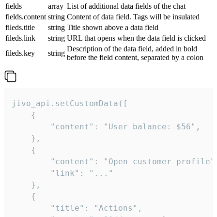
fields
array
List of additional data fields of the chat
fields.content
string
Content of data field. Tags will be insulated
fileds.title
string
Title shown above a data field
fileds.link
string
URL that opens when the data field is clicked
Description of the data field, added in bold
fileds.key
string
before the field content, separated by a colon
jivo_api.setCustomData([

    {

        "content": "User balance: $56",

    },

    {

        "content": "Open customer profile",
        "link": "..."

    },

    {

        "title": "Actions",
