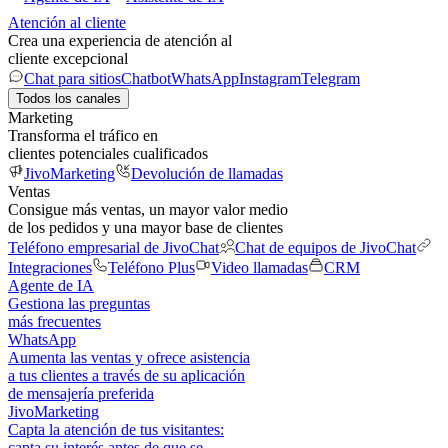
Atención al cliente
Crea una experiencia de atención al
cliente excepcional
Chat para sitios
Chatbot
WhatsApp
Instagram
Telegram
Todos los canales
Marketing
Transforma el tráfico en
clientes potenciales cualificados
JivoMarketing
Devolución de llamadas
Ventas
Consigue más ventas, un mayor valor medio
de los pedidos y una mayor base de clientes
Teléfono empresarial de JivoChat
Chat de equipos de JivoChat
Integraciones
Teléfono Plus
Video llamadas
CRM
Agente de IA
Gestiona las preguntas
más frecuentes
WhatsApp
Aumenta las ventas y ofrece asistencia
a tus clientes a través de su aplicación
de mensajería preferida
JivoMarketing
Capta la atención de tus visitantes:
capta su interés antes de que se