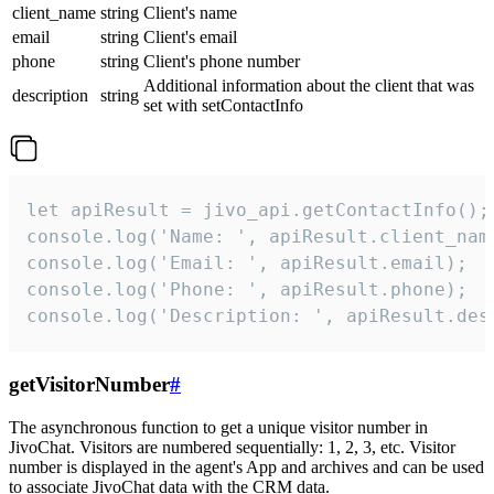
client_name
string
Client's name
email
string
Client's email
phone
string
Client's phone number
Additional information about the client that was
description
string
set with setContactInfo
let apiResult = jivo_api.getContactInfo();

console.log('Name: ', apiResult.client_name
console.log('Email: ', apiResult.email);

console.log('Phone: ', apiResult.phone);

console.log('Description: ', apiResult.des
getVisitorNumber
#
The asynchronous function to get a unique visitor number in
JivoChat. Visitors are numbered sequentially: 1, 2, 3, etc. Visitor
number is displayed in the agent's App and archives and can be used
to associate JivoChat data with the CRM data.