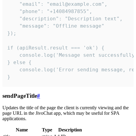
    "email": "email@example.com",

    "phone": "+14084987855",

    "description": "Description text",

    "message": "Offline message"

});

if (apiResult.result === 'ok') {

    console.log('Message sent successfully'
} else {

    console.log('Error sending message, rea
}
sendPageTitle
#
Updates the title of the page the client is currently viewing and the
page URL in the JivoChat app, which may be useful for SPA
applications.
Name
Type
Description