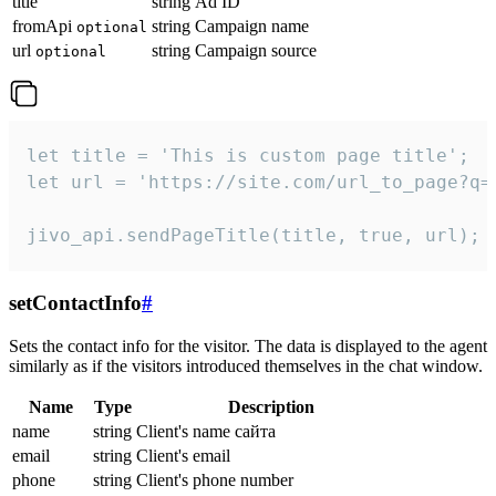
title
string
Ad ID
fromApi
string
Campaign name
optional
url
string
Campaign source
optional
let title = 'This is custom page title';

let url = 'https://site.com/url_to_page?q=p
jivo_api.sendPageTitle(title, true, url);
setContactInfo
#
Sets the contact info for the visitor. The data is displayed to the agent
similarly as if the visitors introduced themselves in the chat window.
Name
Type
Description
name
string
Client's name сайта
email
string
Client's email
phone
string
Client's phone number