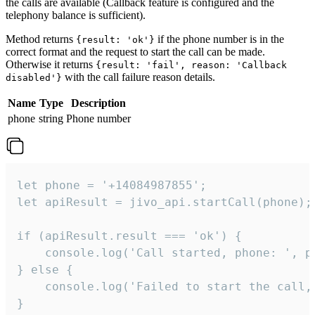
the calls are available (Callback feature is configured and the
telephony balance is sufficient).
Method returns
if the phone number is in the
{result: 'ok'}
correct format and the request to start the call can be made.
Otherwise it returns
{result: 'fail', reason: 'Callback
with the call failure reason details.
disabled'}
Name
Type
Description
phone
string
Phone number
let phone = '+14084987855';

let apiResult = jivo_api.startCall(phone);

if (apiResult.result === 'ok') {

    console.log('Call started, phone: ', ph
} else {

    console.log('Failed to start the call,
}