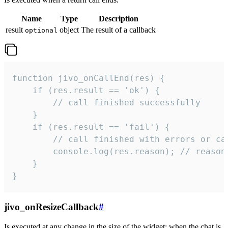
Name
Type
Description
result
object
The result of a callback
optional
function jivo_onCallEnd(res) {

    if (res.result == 'ok') {

        // call finished successfully

    }

    if (res.result == 'fail') {

        // call finished with errors or can
        console.log(res.reason); // reason 
    }

}
jivo_onResizeCallback
#
Is executed at any change in the size of the widget: when the chat is