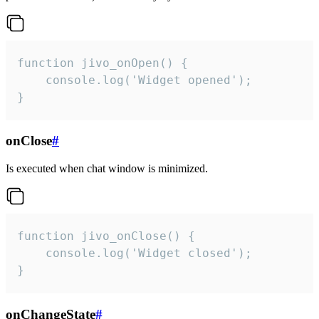
function jivo_onOpen() {

    console.log('Widget opened');

}
onClose
#
Is executed when chat window is minimized.
function jivo_onClose() {

    console.log('Widget closed');

}
onChangeState
#