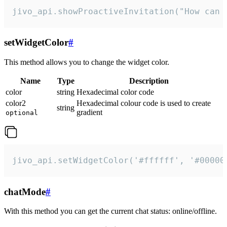
jivo_api.showProactiveInvitation("How can 
setWidgetColor
#
This method allows you to change the widget color.
Name
Type
Description
color
string
Hexadecimal color code
color2
Hexadecimal colour code is used to create
string
gradient
optional
jivo_api.setWidgetColor('#ffffff', '#00000
chatMode
#
With this method you can get the current chat status: online/offline.