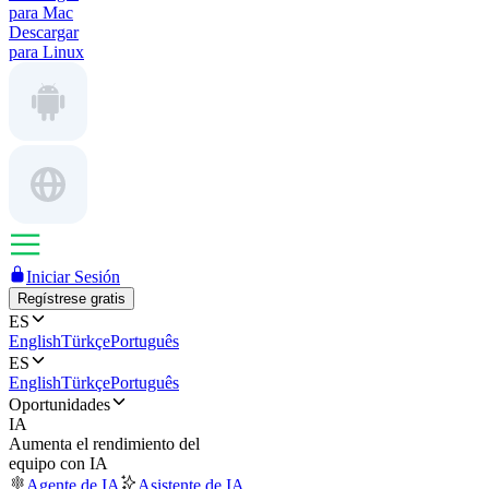
para Mac
Descargar
para Linux
Iniciar Sesión
Regístrese gratis
ES
English
Türkçe
Português
ES
English
Türkçe
Português
Oportunidades
IA
Aumenta el rendimiento del
equipo con IA
Agente de IA
Asistente de IA