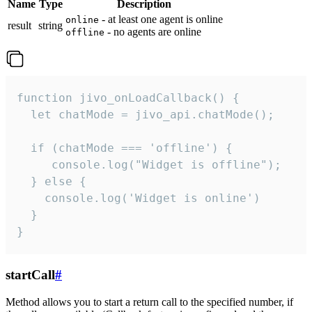
Name
Type
Description
- at least one agent is online
online
result
string
- no agents are online
offline
function jivo_onLoadCallback() {

  let chatMode = jivo_api.chatMode();

  if (chatMode === 'offline') {

     console.log("Widget is offline");

  } else {

    console.log('Widget is online')

  }

}
startCall
#
Method allows you to start a return call to the specified number, if