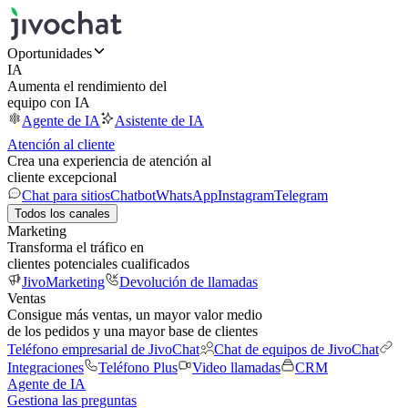
Oportunidades
IA
Aumenta el rendimiento del
equipo con IA
Agente de IA
Asistente de IA
Atención al cliente
Crea una experiencia de atención al
cliente excepcional
Chat para sitios
Chatbot
WhatsApp
Instagram
Telegram
Todos los canales
Marketing
Transforma el tráfico en
clientes potenciales cualificados
JivoMarketing
Devolución de llamadas
Ventas
Consigue más ventas, un mayor valor medio
de los pedidos y una mayor base de clientes
Teléfono empresarial de JivoChat
Chat de equipos de JivoChat
Integraciones
Teléfono Plus
Video llamadas
CRM
Agente de IA
Gestiona las preguntas