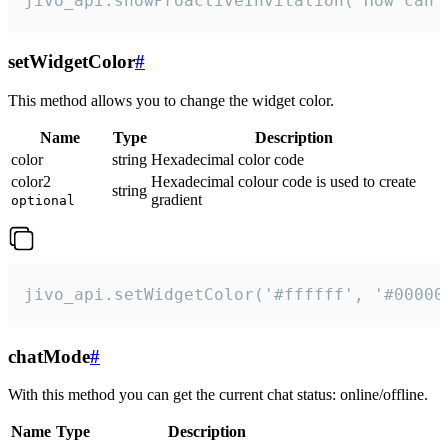
jivo_api.showProactiveInvitation("How can 
setWidgetColor
#
This method allows you to change the widget color.
Name
Type
Description
color
string
Hexadecimal color code
color2
Hexadecimal colour code is used to create
string
gradient
optional
jivo_api.setWidgetColor('#ffffff', '#00000
chatMode
#
With this method you can get the current chat status: online/offline.
Name
Type
Description