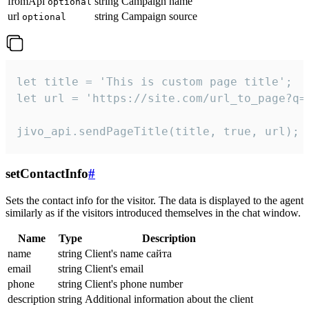
fromApi
string
Campaign name
optional
url
string
Campaign source
optional
let title = 'This is custom page title';

let url = 'https://site.com/url_to_page?q=p
jivo_api.sendPageTitle(title, true, url);
setContactInfo
#
Sets the contact info for the visitor. The data is displayed to the agent
similarly as if the visitors introduced themselves in the chat window.
Name
Type
Description
name
string
Client's name сайта
email
string
Client's email
phone
string
Client's phone number
description
string
Additional information about the client