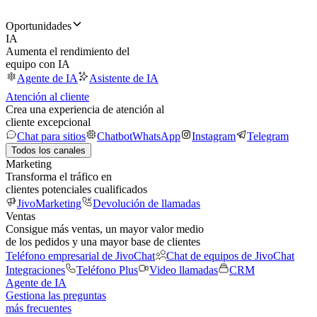
Oportunidades
IA
Aumenta el rendimiento del
equipo con IA
Agente de IA
Asistente de IA
Atención al cliente
Crea una experiencia de atención al
cliente excepcional
Chat para sitios
Chatbot
WhatsApp
Instagram
Telegram
Todos los canales
Marketing
Transforma el tráfico en
clientes potenciales cualificados
JivoMarketing
Devolución de llamadas
Ventas
Consigue más ventas, un mayor valor medio
de los pedidos y una mayor base de clientes
Teléfono empresarial de JivoChat
Chat de equipos de JivoChat
Integraciones
Teléfono Plus
Video llamadas
CRM
Agente de IA
Gestiona las preguntas
más frecuentes