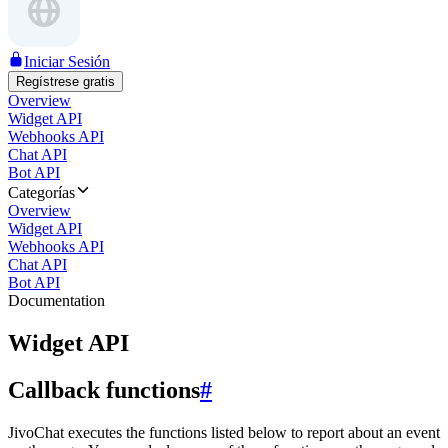
Iniciar Sesión
Regístrese gratis
Overview
Widget API
Webhooks API
Chat API
Bot API
Categorías
Overview
Widget API
Webhooks API
Chat API
Bot API
Documentation
Widget API
Callback functions
#
JivoChat executes the functions listed below to report about an event