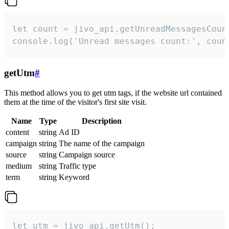
let count = jivo_api.getUnreadMessagesCount
console.log('Unread messages count:', coun
getUtm
#
This method allows you to get utm tags, if the website url contained
them at the time of the visitor's first site visit.
Name
Type
Description
content
string
Ad ID
campaign
string
The name of the campaign
source
string
Campaign source
medium
string
Traffic type
term
string
Keyword
let utm = jivo_api.getUtm();
