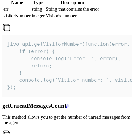
Name
Type
Description
err
string
String that contains the error
visitorNumber
integer
Visitor's number
jivo_api.getVisitorNumber(function(error, v
    if (error) {

        console.log('Error: ', error);

        return;

    }  

    console.log('Visitor number: ', visitor
});
getUnreadMessagesCount
#
This method allows you to get the number of unread messages from
the agent.