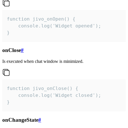
function jivo_onOpen() {

    console.log('Widget opened');

}
onClose
#
Is executed when chat window is minimized.
function jivo_onClose() {

    console.log('Widget closed');

}
onChangeState
#