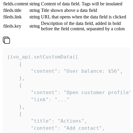
fields.content
string
Content of data field. Tags will be insulated
fileds.title
string
Title shown above a data field
fileds.link
string
URL that opens when the data field is clicked
Description of the data field, added in bold
fileds.key
string
before the field content, separated by a colon
jivo_api.setCustomData([

    {

        "content": "User balance: $56",

    },

    {

        "content": "Open customer profile",
        "link": "..."

    },

    {

        "title": "Actions",

        "content": "Add contact",
