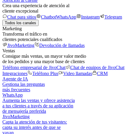
Atención al cliente
Crea una experiencia de atención al
cliente excepcional
Chat para sitios
Chatbot
WhatsApp
Instagram
Telegram
Todos los canales
Marketing
Transforma el tráfico en
clientes potenciales cualificados
JivoMarketing
Devolución de llamadas
Ventas
Consigue más ventas, un mayor valor medio
de los pedidos y una mayor base de clientes
Teléfono empresarial de JivoChat
Chat de equipos de JivoChat
Integraciones
Teléfono Plus
Video llamadas
CRM
Agente de IA
Gestiona las preguntas
más frecuentes
WhatsApp
Aumenta las ventas y ofrece asistencia
a tus clientes a través de su aplicación
de mensajería preferida
JivoMarketing
Capta la atención de tus visitantes:
capta su interés antes de que se
vayan