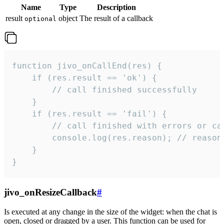
Name
Type
Description
result
object
The result of a callback
optional
function jivo_onCallEnd(res) {

    if (res.result == 'ok') {

        // call finished successfully

    }

    if (res.result == 'fail') {

        // call finished with errors or can
        console.log(res.reason); // reason 
    }

}
jivo_onResizeCallback
#
Is executed at any change in the size of the widget: when the chat is
open, closed or dragged by a user. This function can be used for