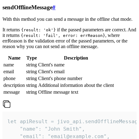
sendOfflineMessage
#
With this method you can send a message in the offline chat mode.
It returns
if the passed parameters are correct. And
{result: 'ok'}
it returns
, where
{result: 'fail', error: errReason}
errReason is the validation error of the passed parameters, or the
reason why you can not send an offline message.
Name
Type
Description
name
string
Client's name
email
string
Client's email
phone
string
Client's phone number
description
string
Additional information about the client
message
string
Offline message text
let apiResult = jivo_api.sendOfflineMessage
    "name": "John Smith",

    "email": "email@example.com",
