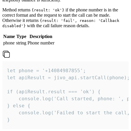
Method returns
if the phone number is in the
{result: 'ok'}
correct format and the request to start the call can be made.
Otherwise it returns
{result: 'fail', reason: 'Callback
with the call failure reason details.
disabled'}
Name
Type
Description
phone
string
Phone number
let phone = '+14084987855';

let apiResult = jivo_api.startCall(phone);

if (apiResult.result === 'ok') {

    console.log('Call started, phone: ', ph
} else {

    console.log('Failed to start the call,
}