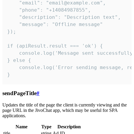
    "email": "email@example.com",

    "phone": "+14084987855",

    "description": "Description text",

    "message": "Offline message"

});

if (apiResult.result === 'ok') {

    console.log('Message sent successfully'
} else {

    console.log('Error sending message, rea
}
sendPageTitle
#
Updates the title of the page the client is currently viewing and the
page URL in the JivoChat app, which may be useful for SPA
applications.
Name
Type
Description
title
string
Ad ID