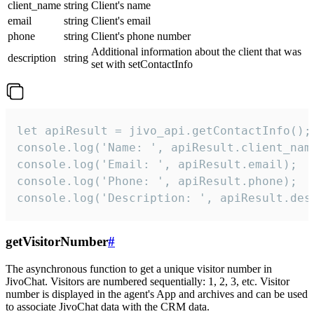
client_name
string
Client's name
email
string
Client's email
phone
string
Client's phone number
Additional information about the client that was
description
string
set with setContactInfo
let apiResult = jivo_api.getContactInfo();

console.log('Name: ', apiResult.client_name
console.log('Email: ', apiResult.email);

console.log('Phone: ', apiResult.phone);

console.log('Description: ', apiResult.des
getVisitorNumber
#
The asynchronous function to get a unique visitor number in
JivoChat. Visitors are numbered sequentially: 1, 2, 3, etc. Visitor
number is displayed in the agent's App and archives and can be used
to associate JivoChat data with the CRM data.