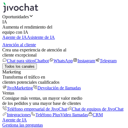
Oportunidades
IA
Aumenta el rendimiento del
equipo con IA
Agente de IA
Asistente de IA
Atención al cliente
Crea una experiencia de atención al
cliente excepcional
Chat para sitios
Chatbot
WhatsApp
Instagram
Telegram
Todos los canales
Marketing
Transforma el tráfico en
clientes potenciales cualificados
JivoMarketing
Devolución de llamadas
Ventas
Consigue más ventas, un mayor valor medio
de los pedidos y una mayor base de clientes
Teléfono empresarial de JivoChat
Chat de equipos de JivoChat
Integraciones
Teléfono Plus
Video llamadas
CRM
Agente de IA
Gestiona las preguntas