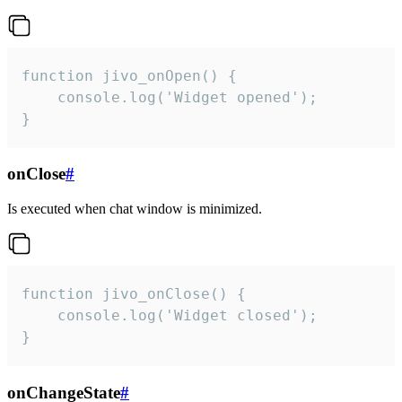
function jivo_onOpen() {

    console.log('Widget opened');

}
onClose
#
Is executed when chat window is minimized.
function jivo_onClose() {

    console.log('Widget closed');

}
onChangeState
#