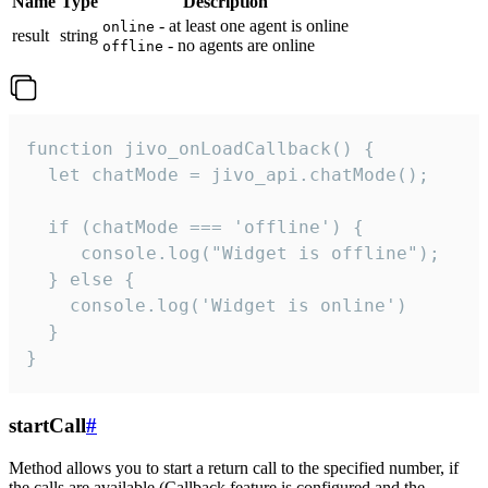
Name
Type
Description
- at least one agent is online
online
result
string
- no agents are online
offline
function jivo_onLoadCallback() {

  let chatMode = jivo_api.chatMode();

  if (chatMode === 'offline') {

     console.log("Widget is offline");

  } else {

    console.log('Widget is online')

  }

}
startCall
#
Method allows you to start a return call to the specified number, if
the calls are available (Callback feature is configured and the