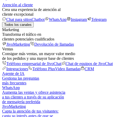
Atención al cliente
Crea una experiencia de atención al
cliente excepcional
Chat para sitios
Chatbot
WhatsApp
Instagram
Telegram
Todos los canales
Marketing
Transforma el tráfico en
clientes potenciales cualificados
JivoMarketing
Devolución de llamadas
Ventas
Consigue más ventas, un mayor valor medio
de los pedidos y una mayor base de clientes
Teléfono empresarial de JivoChat
Chat de equipos de JivoChat
Integraciones
Teléfono Plus
Video llamadas
CRM
Agente de IA
Gestiona las preguntas
más frecuentes
WhatsApp
Aumenta las ventas y ofrece asistencia
a tus clientes a través de su aplicación
de mensajería preferida
JivoMarketing
Capta la atención de tus visitantes:
capta su interés antes de que se