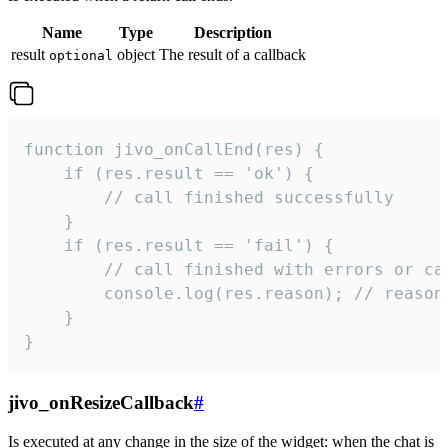
Name
Type
Description
result
object
The result of a callback
optional
function jivo_onCallEnd(res) {

    if (res.result == 'ok') {

        // call finished successfully

    }

    if (res.result == 'fail') {

        // call finished with errors or can
        console.log(res.reason); // reason 
    }

}
jivo_onResizeCallback
#
Is executed at any change in the size of the widget: when the chat is