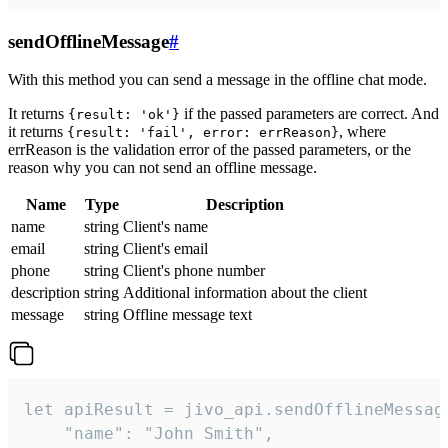
sendOfflineMessage
#
With this method you can send a message in the offline chat mode.
It returns
if the passed parameters are correct. And
{result: 'ok'}
it returns
, where
{result: 'fail', error: errReason}
errReason is the validation error of the passed parameters, or the
reason why you can not send an offline message.
Name
Type
Description
name
string
Client's name
email
string
Client's email
phone
string
Client's phone number
description
string
Additional information about the client
message
string
Offline message text
let apiResult = jivo_api.sendOfflineMessage
    "name": "John Smith",
