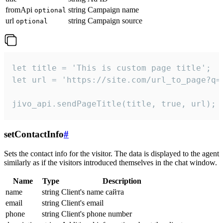
fromApi
string
Campaign name
optional
url
string
Campaign source
optional
let title = 'This is custom page title';

let url = 'https://site.com/url_to_page?q=p
jivo_api.sendPageTitle(title, true, url);
setContactInfo
#
Sets the contact info for the visitor. The data is displayed to the agent
similarly as if the visitors introduced themselves in the chat window.
Name
Type
Description
name
string
Client's name сайта
email
string
Client's email
phone
string
Client's phone number