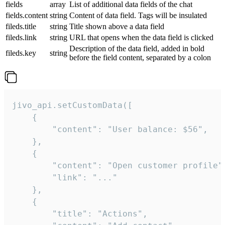
fields
array
List of additional data fields of the chat
fields.content
string
Content of data field. Tags will be insulated
fileds.title
string
Title shown above a data field
fileds.link
string
URL that opens when the data field is clicked
Description of the data field, added in bold
fileds.key
string
before the field content, separated by a colon
jivo_api.setCustomData([

    {

        "content": "User balance: $56",

    },

    {

        "content": "Open customer profile",
        "link": "..."

    },

    {

        "title": "Actions",
