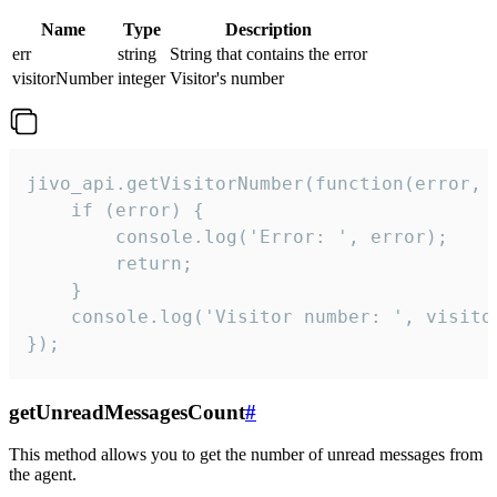
Name
Type
Description
err
string
String that contains the error
visitorNumber
integer
Visitor's number
jivo_api.getVisitorNumber(function(error, v
    if (error) {

        console.log('Error: ', error);

        return;

    }  

    console.log('Visitor number: ', visitor
});
getUnreadMessagesCount
#
This method allows you to get the number of unread messages from
the agent.