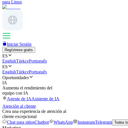
para Linux
Iniciar Sesión
Regístrese gratis
ES
English
Türkçe
Português
ES
English
Türkçe
Português
Oportunidades
IA
Aumenta el rendimiento del
equipo con IA
Agente de IA
Asistente de IA
Atención al cliente
Crea una experiencia de atención al
cliente excepcional
Chat para sitios
Chatbot
WhatsApp
Instagram
Telegram
Todos l
Marketing