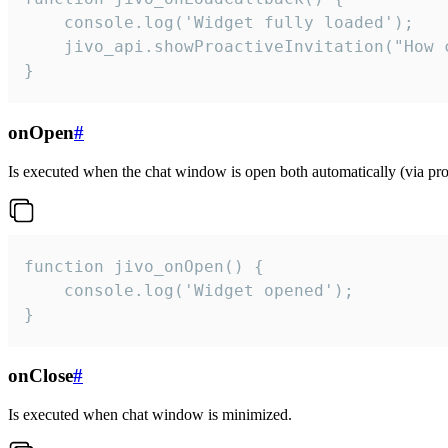
    console.log('Widget fully loaded');

    jivo_api.showProactiveInvitation("How c
}
onOpen
#
Is executed when the chat window is open both automatically (via proa
function jivo_onOpen() {

    console.log('Widget opened');

}
onClose
#
Is executed when chat window is minimized.