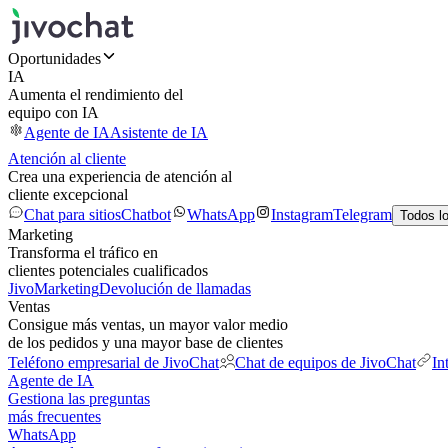
Oportunidades
IA
Aumenta el rendimiento del
equipo con IA
Agente de IA
Asistente de IA
Atención al cliente
Crea una experiencia de atención al
cliente excepcional
Chat para sitios
Chatbot
WhatsApp
Instagram
Telegram
Todos l
Marketing
Transforma el tráfico en
clientes potenciales cualificados
JivoMarketing
Devolución de llamadas
Ventas
Consigue más ventas, un mayor valor medio
de los pedidos y una mayor base de clientes
Teléfono empresarial de JivoChat
Chat de equipos de JivoChat
In
Agente de IA
Gestiona las preguntas
más frecuentes
WhatsApp