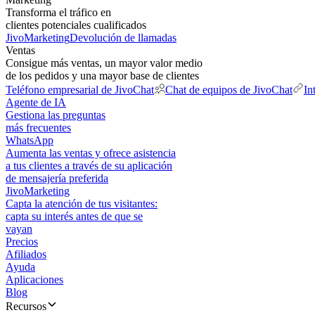
Transforma el tráfico en
clientes potenciales cualificados
JivoMarketing
Devolución de llamadas
Ventas
Consigue más ventas, un mayor valor medio
de los pedidos y una mayor base de clientes
Teléfono empresarial de JivoChat
Chat de equipos de JivoChat
In
Agente de IA
Gestiona las preguntas
más frecuentes
WhatsApp
Aumenta las ventas y ofrece asistencia
a tus clientes a través de su aplicación
de mensajería preferida
JivoMarketing
Capta la atención de tus visitantes:
capta su interés antes de que se
vayan
Precios
Afiliados
Ayuda
Aplicaciones
Blog
Recursos