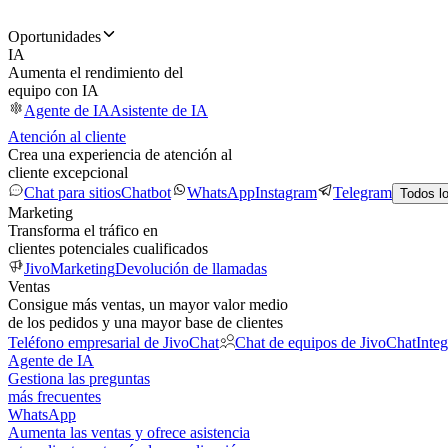
Oportunidades
IA
Aumenta el rendimiento del
equipo con IA
Agente de IA
Asistente de IA
Atención al cliente
Crea una experiencia de atención al
cliente excepcional
Chat para sitios
Chatbot
WhatsApp
Instagram
Telegram
Todos l
Marketing
Transforma el tráfico en
clientes potenciales cualificados
JivoMarketing
Devolución de llamadas
Ventas
Consigue más ventas, un mayor valor medio
de los pedidos y una mayor base de clientes
Teléfono empresarial de JivoChat
Chat de equipos de JivoChat
Inte
Agente de IA
Gestiona las preguntas
más frecuentes
WhatsApp
Aumenta las ventas y ofrece asistencia