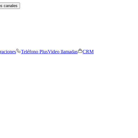
os canales
graciones
Teléfono Plus
Video llamadas
CRM