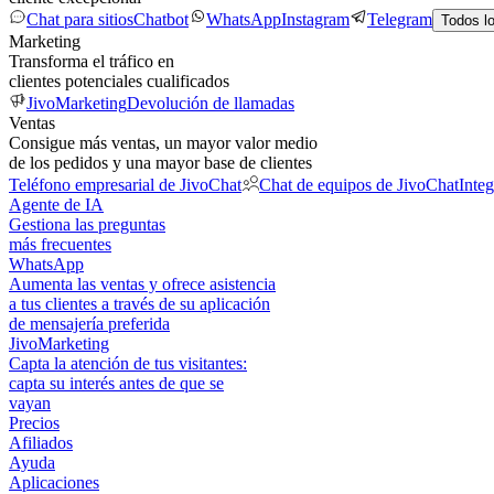
Chat para sitios
Chatbot
WhatsApp
Instagram
Telegram
Todos l
Marketing
Transforma el tráfico en
clientes potenciales cualificados
JivoMarketing
Devolución de llamadas
Ventas
Consigue más ventas, un mayor valor medio
de los pedidos y una mayor base de clientes
Teléfono empresarial de JivoChat
Chat de equipos de JivoChat
Inte
Agente de IA
Gestiona las preguntas
más frecuentes
WhatsApp
Aumenta las ventas y ofrece asistencia
a tus clientes a través de su aplicación
de mensajería preferida
JivoMarketing
Capta la atención de tus visitantes:
capta su interés antes de que se
vayan
Precios
Afiliados
Ayuda
Aplicaciones