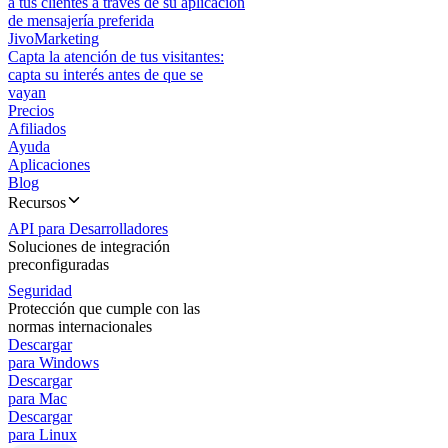
a tus clientes a través de su aplicación
de mensajería preferida
JivoMarketing
Capta la atención de tus visitantes:
capta su interés antes de que se
vayan
Precios
Afiliados
Ayuda
Aplicaciones
Blog
Recursos
API para Desarrolladores
Soluciones de integración
preconfiguradas
Seguridad
Protección que cumple con las
normas internacionales
Descargar
para Windows
Descargar
para Mac
Descargar
para Linux