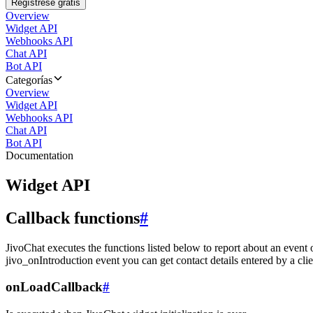
Regístrese gratis
Overview
Widget API
Webhooks API
Chat API
Bot API
Categorías
Overview
Widget API
Webhooks API
Chat API
Bot API
Documentation
Widget API
Callback functions
#
JivoChat executes the functions listed below to report about an event 
jivo_onIntroduction event you can get contact details entered by a clie
onLoadCallback
#