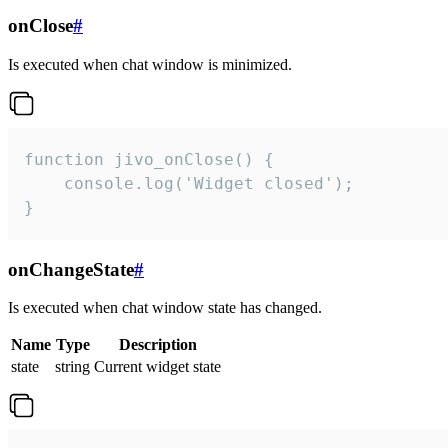
onClose
#
Is executed when chat window is minimized.
function jivo_onClose() {

    console.log('Widget closed');

}
onChangeState
#
Is executed when chat window state has changed.
Name
Type
Description
state
string
Current widget state