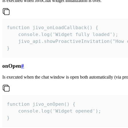
Is executed when JivoChat widget initialization is over.
function jivo_onLoadCallback() {

    console.log('Widget fully loaded');

    jivo_api.showProactiveInvitation("How c
}
onOpen
#
Is executed when the chat window is open both automatically (via proa
function jivo_onOpen() {

    console.log('Widget opened');

}