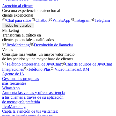
Atención al cliente
Crea una experiencia de atención al
cliente excepcional
Chat para sitios
Chatbot
WhatsApp
Instagram
Telegram
Todos los canales
Marketing
Transforma el tráfico en
clientes potenciales cualificados
JivoMarketing
Devolución de llamadas
Ventas
Consigue más ventas, un mayor valor medio
de los pedidos y una mayor base de clientes
Teléfono empresarial de JivoChat
Chat de equipos de JivoChat
Integraciones
Teléfono Plus
Video llamadas
CRM
Agente de IA
Gestiona las preguntas
más frecuentes
WhatsApp
Aumenta las ventas y ofrece asistencia
a tus clientes a través de su aplicación
de mensajería preferida
JivoMarketing
Capta la atención de tus visitantes:
capta su interés antes de que se