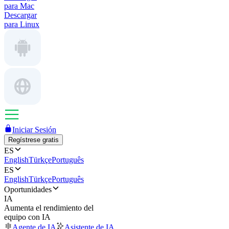
para Mac
Descargar
para Linux
Iniciar Sesión
Regístrese gratis
ES
English
Türkçe
Português
ES
English
Türkçe
Português
Oportunidades
IA
Aumenta el rendimiento del
equipo con IA
Agente de IA
Asistente de IA