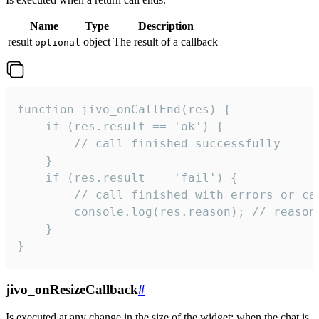
Name
Type
Description
result
object
The result of a callback
optional
function jivo_onCallEnd(res) {

    if (res.result == 'ok') {

        // call finished successfully

    }

    if (res.result == 'fail') {

        // call finished with errors or can
        console.log(res.reason); // reason 
    }

}
jivo_onResizeCallback
#
Is executed at any change in the size of the widget: when the chat is