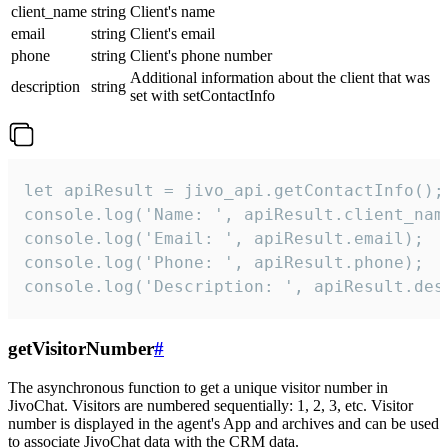
client_name
string
Client's name
email
string
Client's email
phone
string
Client's phone number
Additional information about the client that was
description
string
set with setContactInfo
let apiResult = jivo_api.getContactInfo();

console.log('Name: ', apiResult.client_name
console.log('Email: ', apiResult.email);

console.log('Phone: ', apiResult.phone);

console.log('Description: ', apiResult.des
getVisitorNumber
#
The asynchronous function to get a unique visitor number in
JivoChat. Visitors are numbered sequentially: 1, 2, 3, etc. Visitor
number is displayed in the agent's App and archives and can be used
to associate JivoChat data with the CRM data.