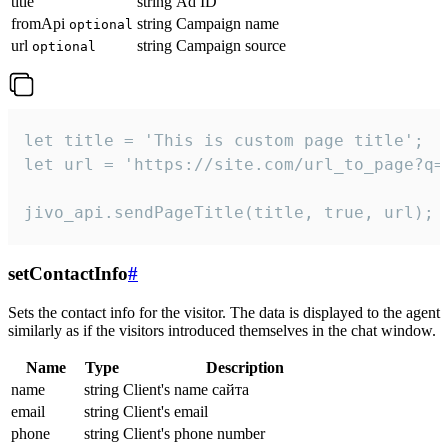
title
string
Ad ID
fromApi
string
Campaign name
optional
url
string
Campaign source
optional
let title = 'This is custom page title';

let url = 'https://site.com/url_to_page?q=p
jivo_api.sendPageTitle(title, true, url);
setContactInfo
#
Sets the contact info for the visitor. The data is displayed to the agent
similarly as if the visitors introduced themselves in the chat window.
Name
Type
Description
name
string
Client's name сайта
email
string
Client's email
phone
string
Client's phone number