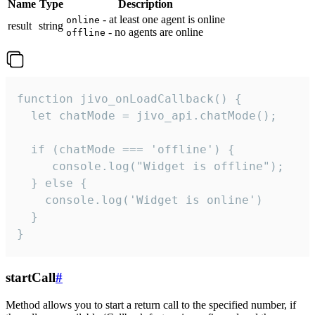
Name
Type
Description
- at least one agent is online
online
result
string
- no agents are online
offline
function jivo_onLoadCallback() {

  let chatMode = jivo_api.chatMode();

  if (chatMode === 'offline') {

     console.log("Widget is offline");

  } else {

    console.log('Widget is online')

  }

}
startCall
#
Method allows you to start a return call to the specified number, if