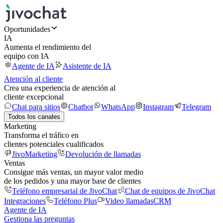
Oportunidades
IA
Aumenta el rendimiento del
equipo con IA
Agente de IA
Asistente de IA
Atención al cliente
Crea una experiencia de atención al
cliente excepcional
Chat para sitios
Chatbot
WhatsApp
Instagram
Telegram
Todos los canales
Marketing
Transforma el tráfico en
clientes potenciales cualificados
JivoMarketing
Devolución de llamadas
Ventas
Consigue más ventas, un mayor valor medio
de los pedidos y una mayor base de clientes
Teléfono empresarial de JivoChat
Chat de equipos de JivoChat
Integraciones
Teléfono Plus
Video llamadas
CRM
Agente de IA
Gestiona las preguntas