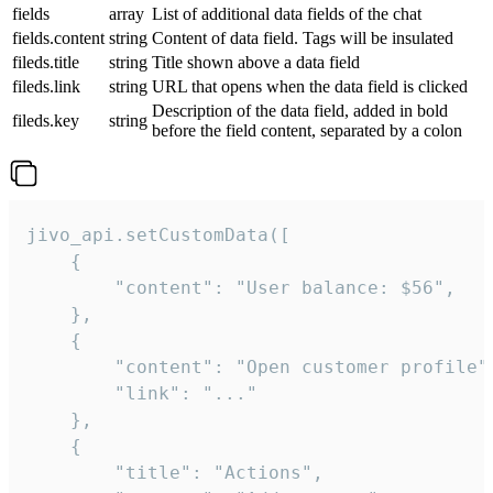
fields
array
List of additional data fields of the chat
fields.content
string
Content of data field. Tags will be insulated
fileds.title
string
Title shown above a data field
fileds.link
string
URL that opens when the data field is clicked
Description of the data field, added in bold
fileds.key
string
before the field content, separated by a colon
jivo_api.setCustomData([

    {

        "content": "User balance: $56",

    },

    {

        "content": "Open customer profile",
        "link": "..."

    },

    {

        "title": "Actions",
