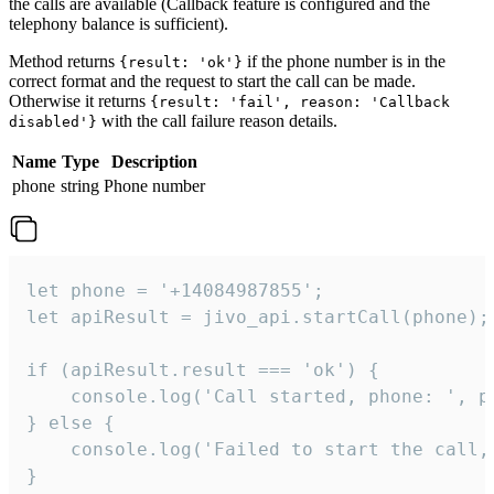
the calls are available (Callback feature is configured and the
telephony balance is sufficient).
Method returns
if the phone number is in the
{result: 'ok'}
correct format and the request to start the call can be made.
Otherwise it returns
{result: 'fail', reason: 'Callback
with the call failure reason details.
disabled'}
Name
Type
Description
phone
string
Phone number
let phone = '+14084987855';

let apiResult = jivo_api.startCall(phone);

if (apiResult.result === 'ok') {

    console.log('Call started, phone: ', ph
} else {

    console.log('Failed to start the call,
}