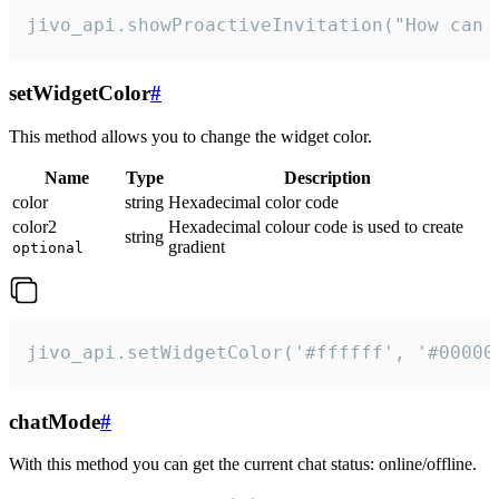
jivo_api.showProactiveInvitation("How can 
setWidgetColor
#
This method allows you to change the widget color.
Name
Type
Description
color
string
Hexadecimal color code
color2
Hexadecimal colour code is used to create
string
gradient
optional
jivo_api.setWidgetColor('#ffffff', '#00000
chatMode
#
With this method you can get the current chat status: online/offline.