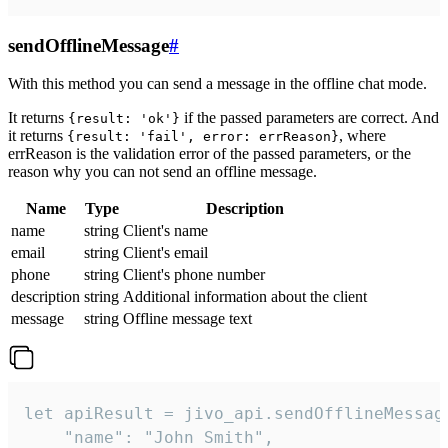
sendOfflineMessage
#
With this method you can send a message in the offline chat mode.
It returns
if the passed parameters are correct. And
{result: 'ok'}
it returns
, where
{result: 'fail', error: errReason}
errReason is the validation error of the passed parameters, or the
reason why you can not send an offline message.
Name
Type
Description
name
string
Client's name
email
string
Client's email
phone
string
Client's phone number
description
string
Additional information about the client
message
string
Offline message text
let apiResult = jivo_api.sendOfflineMessage
    "name": "John Smith",
