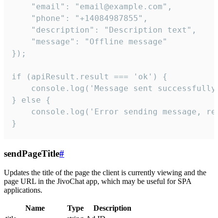
    "email": "email@example.com",

    "phone": "+14084987855",

    "description": "Description text",

    "message": "Offline message"

});

if (apiResult.result === 'ok') {

    console.log('Message sent successfully'
} else {

    console.log('Error sending message, rea
}
sendPageTitle
#
Updates the title of the page the client is currently viewing and the
page URL in the JivoChat app, which may be useful for SPA
applications.
Name
Type
Description