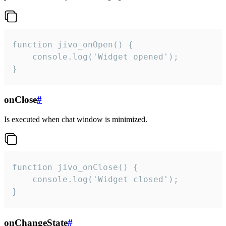
function jivo_onOpen() {

    console.log('Widget opened');

}
onClose
#
Is executed when chat window is minimized.
function jivo_onClose() {

    console.log('Widget closed');

}
onChangeState
#