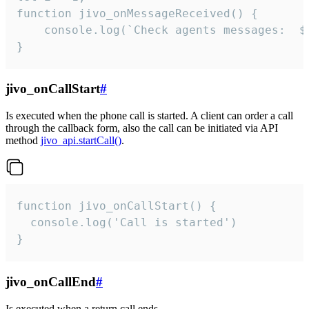
function jivo_onMessageReceived() {

	console.log(`Check agents messages:  ${i++}`)

}
jivo_onCallStart
#
Is executed when the phone call is started. A client can order a call
through the callback form, also the call can be initiated via API
method
jivo_api.startCall()
.
function jivo_onCallStart() {

  console.log('Call is started')

}
jivo_onCallEnd
#
Is executed when a return call ends.