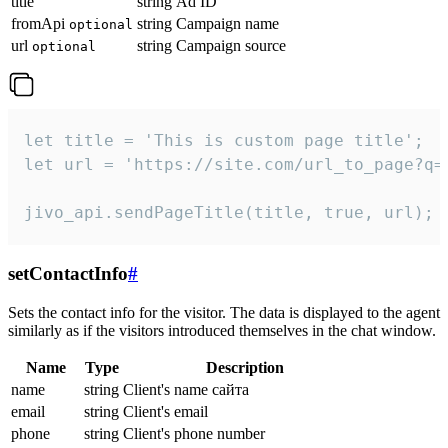
title
string
Ad ID
fromApi
string
Campaign name
optional
url
string
Campaign source
optional
let title = 'This is custom page title';

let url = 'https://site.com/url_to_page?q=p
jivo_api.sendPageTitle(title, true, url);
setContactInfo
#
Sets the contact info for the visitor. The data is displayed to the agent
similarly as if the visitors introduced themselves in the chat window.
Name
Type
Description
name
string
Client's name сайта
email
string
Client's email
phone
string
Client's phone number