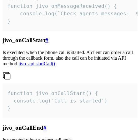
function jivo_onMessageReceived() {

	console.log(`Check agents messages:  ${i++}`)

}
jivo_onCallStart
#
Is executed when the phone call is started. A client can order a call
through the callback form, also the call can be initiated via API
method
jivo_api.startCall()
.
function jivo_onCallStart() {

  console.log('Call is started')

}
jivo_onCallEnd
#
Is executed when a return call ends.