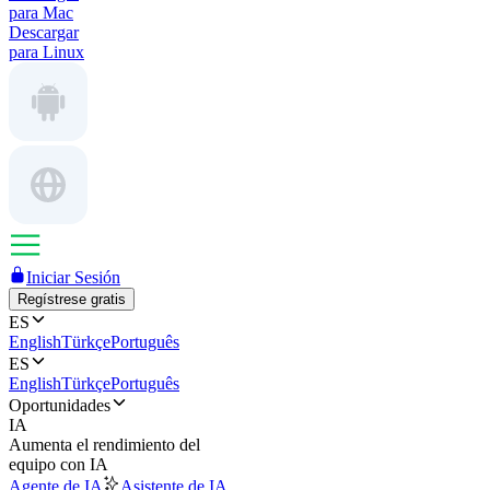
para Mac
Descargar
para Linux
Iniciar Sesión
Regístrese gratis
ES
English
Türkçe
Português
ES
English
Türkçe
Português
Oportunidades
IA
Aumenta el rendimiento del
equipo con IA
Agente de IA
Asistente de IA