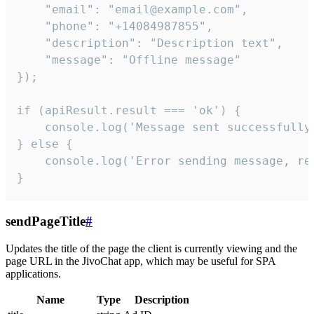
    "email": "email@example.com",

    "phone": "+14084987855",

    "description": "Description text",

    "message": "Offline message"

});

if (apiResult.result === 'ok') {

    console.log('Message sent successfully'
} else {

    console.log('Error sending message, rea
}
sendPageTitle
#
Updates the title of the page the client is currently viewing and the
page URL in the JivoChat app, which may be useful for SPA
applications.
Name
Type
Description