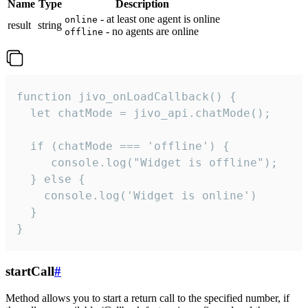
Name
Type
Description
- at least one agent is online
online
result
string
- no agents are online
offline
function jivo_onLoadCallback() {

  let chatMode = jivo_api.chatMode();

  if (chatMode === 'offline') {

     console.log("Widget is offline");

  } else {

    console.log('Widget is online')

  }

}
startCall
#
Method allows you to start a return call to the specified number, if