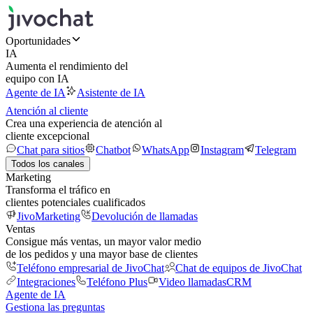
Oportunidades
IA
Aumenta el rendimiento del
equipo con IA
Agente de IA
Asistente de IA
Atención al cliente
Crea una experiencia de atención al
cliente excepcional
Chat para sitios
Chatbot
WhatsApp
Instagram
Telegram
Todos los canales
Marketing
Transforma el tráfico en
clientes potenciales cualificados
JivoMarketing
Devolución de llamadas
Ventas
Consigue más ventas, un mayor valor medio
de los pedidos y una mayor base de clientes
Teléfono empresarial de JivoChat
Chat de equipos de JivoChat
Integraciones
Teléfono Plus
Video llamadas
CRM
Agente de IA
Gestiona las preguntas