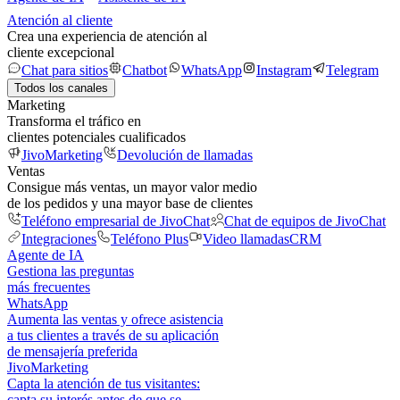
Atención al cliente
Crea una experiencia de atención al
cliente excepcional
Chat para sitios
Chatbot
WhatsApp
Instagram
Telegram
Todos los canales
Marketing
Transforma el tráfico en
clientes potenciales cualificados
JivoMarketing
Devolución de llamadas
Ventas
Consigue más ventas, un mayor valor medio
de los pedidos y una mayor base de clientes
Teléfono empresarial de JivoChat
Chat de equipos de JivoChat
Integraciones
Teléfono Plus
Video llamadas
CRM
Agente de IA
Gestiona las preguntas
más frecuentes
WhatsApp
Aumenta las ventas y ofrece asistencia
a tus clientes a través de su aplicación
de mensajería preferida
JivoMarketing
Capta la atención de tus visitantes:
capta su interés antes de que se