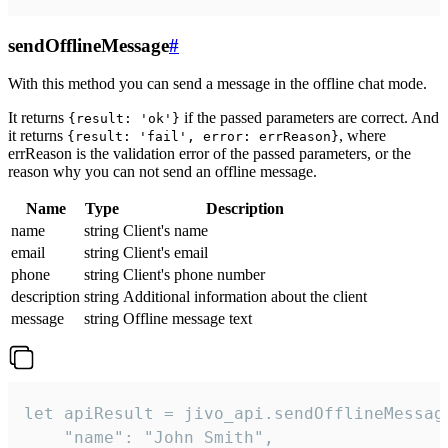
sendOfflineMessage
#
With this method you can send a message in the offline chat mode.
It returns
if the passed parameters are correct. And
{result: 'ok'}
it returns
, where
{result: 'fail', error: errReason}
errReason is the validation error of the passed parameters, or the
reason why you can not send an offline message.
Name
Type
Description
name
string
Client's name
email
string
Client's email
phone
string
Client's phone number
description
string
Additional information about the client
message
string
Offline message text
let apiResult = jivo_api.sendOfflineMessage
    "name": "John Smith",
