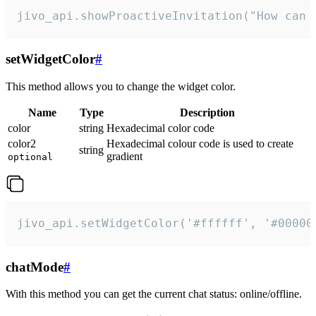
jivo_api.showProactiveInvitation("How can 
setWidgetColor
#
This method allows you to change the widget color.
Name
Type
Description
color
string
Hexadecimal color code
color2
Hexadecimal colour code is used to create
string
gradient
optional
jivo_api.setWidgetColor('#ffffff', '#00000
chatMode
#
With this method you can get the current chat status: online/offline.