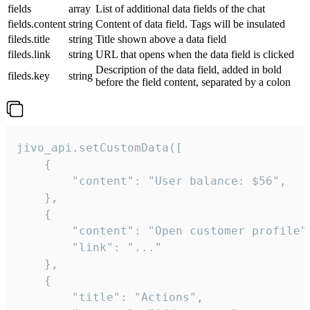
fields
array
List of additional data fields of the chat
fields.content
string
Content of data field. Tags will be insulated
fileds.title
string
Title shown above a data field
fileds.link
string
URL that opens when the data field is clicked
Description of the data field, added in bold
fileds.key
string
before the field content, separated by a colon
jivo_api.setCustomData([

    {

        "content": "User balance: $56",

    },

    {

        "content": "Open customer profile",
        "link": "..."

    },

    {

        "title": "Actions",
