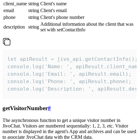
client_name
string
Client's name
email
string
Client's email
phone
string
Client's phone number
Additional information about the client that was
description
string
set with setContactInfo
let apiResult = jivo_api.getContactInfo();

console.log('Name: ', apiResult.client_name
console.log('Email: ', apiResult.email);

console.log('Phone: ', apiResult.phone);

console.log('Description: ', apiResult.des
getVisitorNumber
#
The asynchronous function to get a unique visitor number in
JivoChat. Visitors are numbered sequentially: 1, 2, 3, etc. Visitor
number is displayed in the agent's App and archives and can be used
to associate JivoChat data with the CRM data.