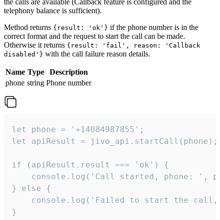
the calls are available (Callback feature is configured and the
telephony balance is sufficient).
Method returns
if the phone number is in the
{result: 'ok'}
correct format and the request to start the call can be made.
Otherwise it returns
{result: 'fail', reason: 'Callback
with the call failure reason details.
disabled'}
Name
Type
Description
phone
string
Phone number
let phone = '+14084987855';

let apiResult = jivo_api.startCall(phone);

if (apiResult.result === 'ok') {

    console.log('Call started, phone: ', ph
} else {

    console.log('Failed to start the call,
}