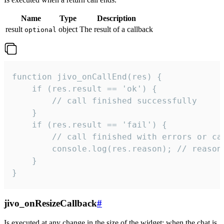
Name
Type
Description
result
object
The result of a callback
optional
function jivo_onCallEnd(res) {

    if (res.result == 'ok') {

        // call finished successfully

    }

    if (res.result == 'fail') {

        // call finished with errors or can
        console.log(res.reason); // reason 
    }

}
jivo_onResizeCallback
#
Is executed at any change in the size of the widget: when the chat is