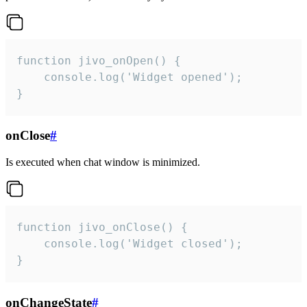
function jivo_onOpen() {

    console.log('Widget opened');

}
onClose
#
Is executed when chat window is minimized.
function jivo_onClose() {

    console.log('Widget closed');

}
onChangeState
#