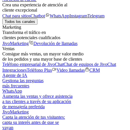
Crea una experiencia de atención al
cliente excepcional
Chat para sitios
Chatbot
WhatsApp
Instagram
Telegram
Todos los canales
Marketing
Transforma el tráfico en
clientes potenciales cualificados
JivoMarketing
Devolución de llamadas
Ventas
Consigue más ventas, un mayor valor medio
de los pedidos y una mayor base de clientes
Teléfono empresarial de JivoChat
Chat de equipos de JivoChat
Integraciones
Teléfono Plus
Video llamadas
CRM
Agente de IA
Gestiona las preguntas
más frecuentes
WhatsApp
Aumenta las ventas y ofrece asistencia
a tus clientes a través de su aplicación
de mensajería preferida
JivoMarketing
Capta la atención de tus visitantes:
capta su interés antes de que se
vayan