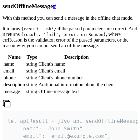
sendOfflineMessage
#
With this method you can send a message in the offline chat mode.
It returns
if the passed parameters are correct. And
{result: 'ok'}
it returns
, where
{result: 'fail', error: errReason}
errReason is the validation error of the passed parameters, or the
reason why you can not send an offline message.
Name
Type
Description
name
string
Client's name
email
string
Client's email
phone
string
Client's phone number
description
string
Additional information about the client
message
string
Offline message text
let apiResult = jivo_api.sendOfflineMessage
    "name": "John Smith",

    "email": "email@example.com",
