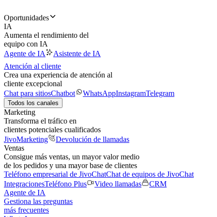
Oportunidades
IA
Aumenta el rendimiento del
equipo con IA
Agente de IA
Asistente de IA
Atención al cliente
Crea una experiencia de atención al
cliente excepcional
Chat para sitios
Chatbot
WhatsApp
Instagram
Telegram
Todos los canales
Marketing
Transforma el tráfico en
clientes potenciales cualificados
JivoMarketing
Devolución de llamadas
Ventas
Consigue más ventas, un mayor valor medio
de los pedidos y una mayor base de clientes
Teléfono empresarial de JivoChat
Chat de equipos de JivoChat
Integraciones
Teléfono Plus
Video llamadas
CRM
Agente de IA
Gestiona las preguntas
más frecuentes