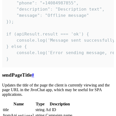
    "phone": "+14084987855",

    "description": "Description text",

    "message": "Offline message"

});

if (apiResult.result === 'ok') {

    console.log('Message sent successfully'
} else {

    console.log('Error sending message, rea
}
sendPageTitle
#
Updates the title of the page the client is currently viewing and the
page URL in the JivoChat app, which may be useful for SPA
applications.
Name
Type
Description
title
string
Ad ID
fromApi
string
Campaign name
optional