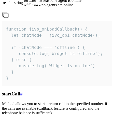
- at least one agent is online
online
result
string
- no agents are online
offline
function jivo_onLoadCallback() {

  let chatMode = jivo_api.chatMode();

  if (chatMode === 'offline') {

     console.log("Widget is offline");

  } else {

    console.log('Widget is online')

  }

}
startCall
#
Method allows you to start a return call to the specified number, if
the calls are available (Callback feature is configured and the
telephony balance is sufficient).