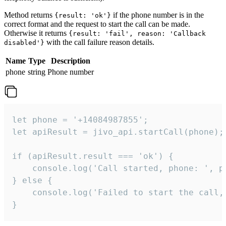
Method returns
if the phone number is in the
{result: 'ok'}
correct format and the request to start the call can be made.
Otherwise it returns
{result: 'fail', reason: 'Callback
with the call failure reason details.
disabled'}
Name
Type
Description
phone
string
Phone number
let phone = '+14084987855';

let apiResult = jivo_api.startCall(phone);

if (apiResult.result === 'ok') {

    console.log('Call started, phone: ', ph
} else {

    console.log('Failed to start the call,
}