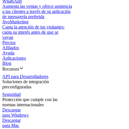
WhatsApp
Aumenta las ventas y ofrece asistencia
a tus clientes a través de su aplicación
de mensajería preferida
JivoMarketing
Capta la atención de tus visitantes:
capta su interés antes de que se
vayan
Precios
Afiliados
Ayuda
Aplicaciones
Blog
Recursos
API para Desarrolladores
Soluciones de integración
preconfiguradas
Seguridad
Protección que cumple con las
normas internacionales
Descargar
para Windows
Descargar
para Mac