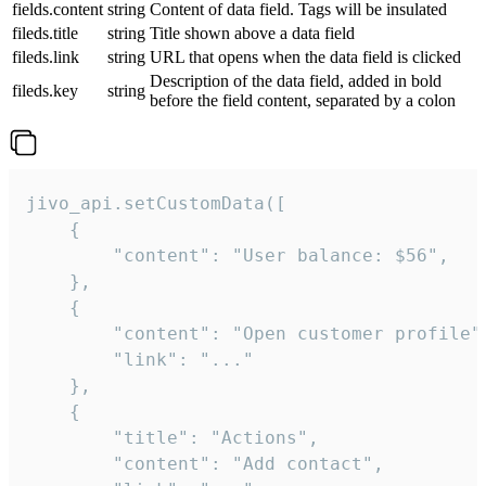
fields.content
string
Content of data field. Tags will be insulated
fileds.title
string
Title shown above a data field
fileds.link
string
URL that opens when the data field is clicked
Description of the data field, added in bold
fileds.key
string
before the field content, separated by a colon
jivo_api.setCustomData([

    {

        "content": "User balance: $56",

    },

    {

        "content": "Open customer profile",
        "link": "..."

    },

    {

        "title": "Actions",

        "content": "Add contact",
