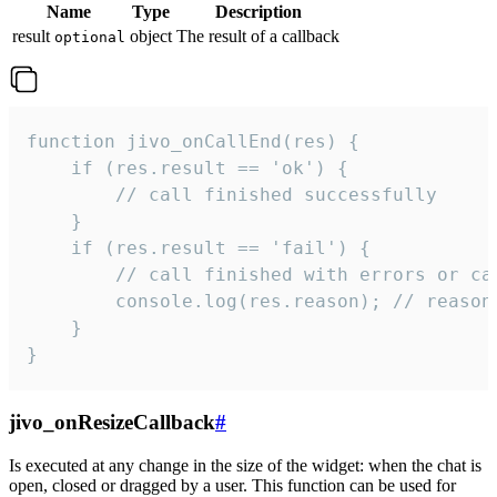
Name
Type
Description
result
object
The result of a callback
optional
function jivo_onCallEnd(res) {

    if (res.result == 'ok') {

        // call finished successfully

    }

    if (res.result == 'fail') {

        // call finished with errors or can
        console.log(res.reason); // reason 
    }

}
jivo_onResizeCallback
#
Is executed at any change in the size of the widget: when the chat is
open, closed or dragged by a user. This function can be used for