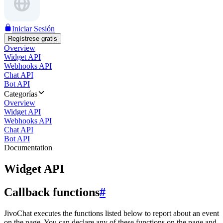
Iniciar Sesión
Regístrese gratis
Overview
Widget API
Webhooks API
Chat API
Bot API
Categorías
Overview
Widget API
Webhooks API
Chat API
Bot API
Documentation
Widget API
Callback functions
#
JivoChat executes the functions listed below to report about an event
on the page. You can declare any of these functions on the page and