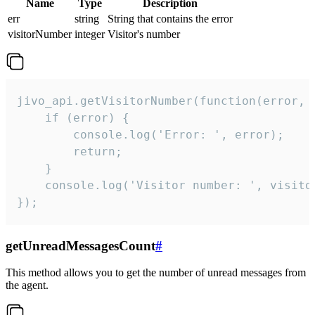
Name
Type
Description
err
string
String that contains the error
visitorNumber
integer
Visitor's number
jivo_api.getVisitorNumber(function(error, v
    if (error) {

        console.log('Error: ', error);

        return;

    }  

    console.log('Visitor number: ', visitor
});
getUnreadMessagesCount
#
This method allows you to get the number of unread messages from
the agent.