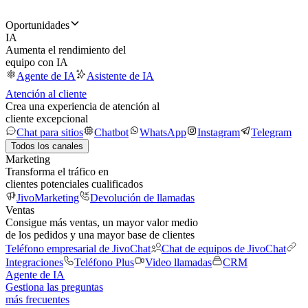
Oportunidades
IA
Aumenta el rendimiento del
equipo con IA
Agente de IA
Asistente de IA
Atención al cliente
Crea una experiencia de atención al
cliente excepcional
Chat para sitios
Chatbot
WhatsApp
Instagram
Telegram
Todos los canales
Marketing
Transforma el tráfico en
clientes potenciales cualificados
JivoMarketing
Devolución de llamadas
Ventas
Consigue más ventas, un mayor valor medio
de los pedidos y una mayor base de clientes
Teléfono empresarial de JivoChat
Chat de equipos de JivoChat
Integraciones
Teléfono Plus
Video llamadas
CRM
Agente de IA
Gestiona las preguntas
más frecuentes