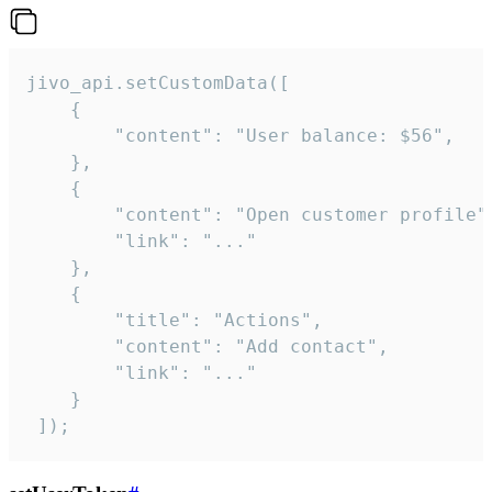
jivo_api.setCustomData([

    {

        "content": "User balance: $56",

    },

    {

        "content": "Open customer profile",
        "link": "..."

    },

    {

        "title": "Actions",

        "content": "Add contact",

        "link": "..."

    }

 ]);