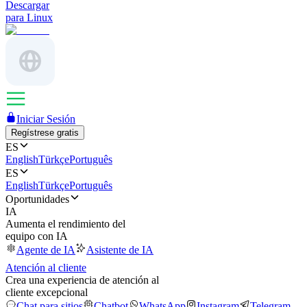
Descargar
para Linux
Iniciar Sesión
Regístrese gratis
ES
English
Türkçe
Português
ES
English
Türkçe
Português
Oportunidades
IA
Aumenta el rendimiento del
equipo con IA
Agente de IA
Asistente de IA
Atención al cliente
Crea una experiencia de atención al
cliente excepcional
Chat para sitios
Chatbot
WhatsApp
Instagram
Telegram