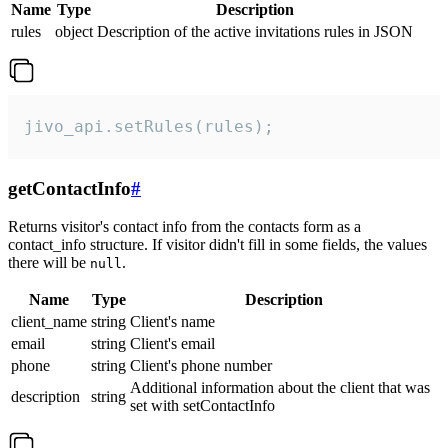
Name
Type
Description
rules
object
Description of the active invitations rules in JSON
jivo_api.setRules(rules);
getContactInfo
#
Returns visitor's contact info from the contacts form as a
contact_info structure. If visitor didn't fill in some fields, the values
there will be
.
null
Name
Type
Description
client_name
string
Client's name
email
string
Client's email
phone
string
Client's phone number
Additional information about the client that was
description
string
set with setContactInfo