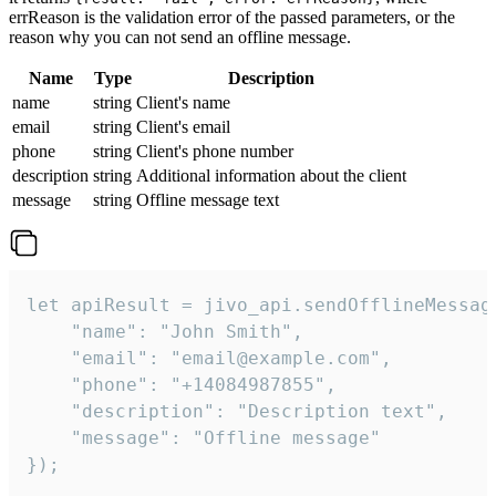
errReason is the validation error of the passed parameters, or the
reason why you can not send an offline message.
Name
Type
Description
name
string
Client's name
email
string
Client's email
phone
string
Client's phone number
description
string
Additional information about the client
message
string
Offline message text
let apiResult = jivo_api.sendOfflineMessage
    "name": "John Smith",

    "email": "email@example.com",

    "phone": "+14084987855",

    "description": "Description text",

    "message": "Offline message"

});
