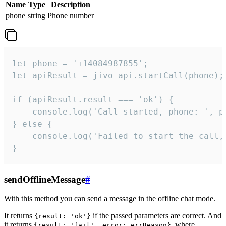
Name
Type
Description
phone
string
Phone number
let phone = '+14084987855';

let apiResult = jivo_api.startCall(phone);

if (apiResult.result === 'ok') {

    console.log('Call started, phone: ', ph
} else {

    console.log('Failed to start the call,
}
sendOfflineMessage
#
With this method you can send a message in the offline chat mode.
It returns
if the passed parameters are correct. And
{result: 'ok'}
it returns
, where
{result: 'fail', error: errReason}