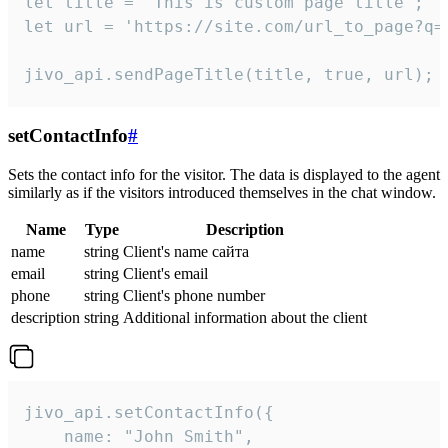
let title = 'This is custom page title';

let url = 'https://site.com/url_to_page?q=p
jivo_api.sendPageTitle(title, true, url);
setContactInfo
#
Sets the contact info for the visitor. The data is displayed to the agent
similarly as if the visitors introduced themselves in the chat window.
Name
Type
Description
name
string
Client's name сайта
email
string
Client's email
phone
string
Client's phone number
description
string
Additional information about the client
jivo_api.setContactInfo({

    name: "John Smith",
