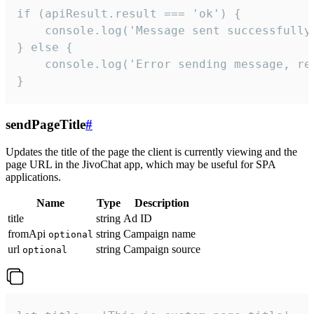
if (apiResult.result === 'ok') {

    console.log('Message sent successfully'
} else {

    console.log('Error sending message, rea
}
sendPageTitle
#
Updates the title of the page the client is currently viewing and the
page URL in the JivoChat app, which may be useful for SPA
applications.
Name
Type
Description
title
string
Ad ID
fromApi
string
Campaign name
optional
url
string
Campaign source
optional