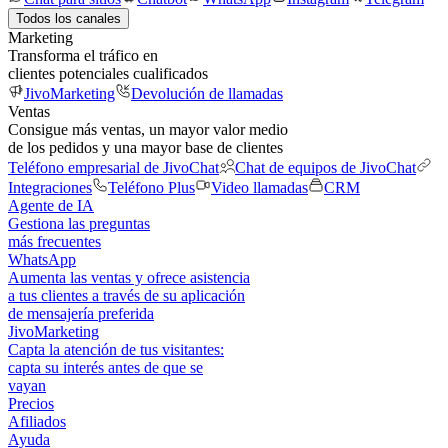
Todos los canales
Marketing
Transforma el tráfico en
clientes potenciales cualificados
JivoMarketing
Devolución de llamadas
Ventas
Consigue más ventas, un mayor valor medio
de los pedidos y una mayor base de clientes
Teléfono empresarial de JivoChat
Chat de equipos de JivoChat
Integraciones
Teléfono Plus
Video llamadas
CRM
Agente de IA
Gestiona las preguntas
más frecuentes
WhatsApp
Aumenta las ventas y ofrece asistencia
a tus clientes a través de su aplicación
de mensajería preferida
JivoMarketing
Capta la atención de tus visitantes:
capta su interés antes de que se
vayan
Precios
Afiliados
Ayuda