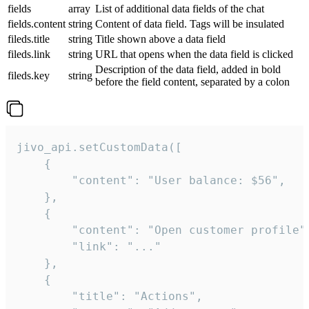
fields
array
List of additional data fields of the chat
fields.content
string
Content of data field. Tags will be insulated
fileds.title
string
Title shown above a data field
fileds.link
string
URL that opens when the data field is clicked
Description of the data field, added in bold
fileds.key
string
before the field content, separated by a colon
jivo_api.setCustomData([

    {

        "content": "User balance: $56",

    },

    {

        "content": "Open customer profile",
        "link": "..."

    },

    {

        "title": "Actions",
