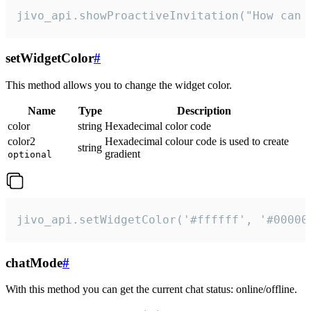
jivo_api.showProactiveInvitation("How can 
setWidgetColor
#
This method allows you to change the widget color.
Name
Type
Description
color
string
Hexadecimal color code
color2
Hexadecimal colour code is used to create
string
gradient
optional
jivo_api.setWidgetColor('#ffffff', '#00000
chatMode
#
With this method you can get the current chat status: online/offline.