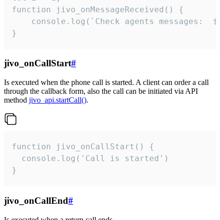
function jivo_onMessageReceived() {

	console.log(`Check agents messages:  ${i++}`)

}
jivo_onCallStart
#
Is executed when the phone call is started. A client can order a call
through the callback form, also the call can be initiated via API
method
jivo_api.startCall()
.
function jivo_onCallStart() {

  console.log('Call is started')

}
jivo_onCallEnd
#
Is executed when a return call ends.