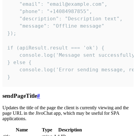
    "email": "email@example.com",

    "phone": "+14084987855",

    "description": "Description text",

    "message": "Offline message"

});

if (apiResult.result === 'ok') {

    console.log('Message sent successfully'
} else {

    console.log('Error sending message, rea
}
sendPageTitle
#
Updates the title of the page the client is currently viewing and the
page URL in the JivoChat app, which may be useful for SPA
applications.
Name
Type
Description