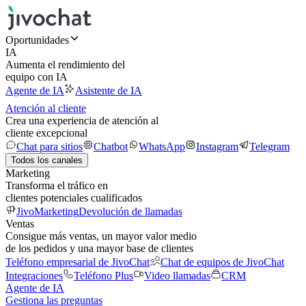
Oportunidades
IA
Aumenta el rendimiento del
equipo con IA
Agente de IA
Asistente de IA
Atención al cliente
Crea una experiencia de atención al
cliente excepcional
Chat para sitios
Chatbot
WhatsApp
Instagram
Telegram
Todos los canales
Marketing
Transforma el tráfico en
clientes potenciales cualificados
JivoMarketing
Devolución de llamadas
Ventas
Consigue más ventas, un mayor valor medio
de los pedidos y una mayor base de clientes
Teléfono empresarial de JivoChat
Chat de equipos de JivoChat
Integraciones
Teléfono Plus
Video llamadas
CRM
Agente de IA
Gestiona las preguntas