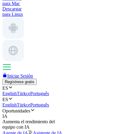
para Mac
Descargar
para Linux
Iniciar Sesión
Regístrese gratis
ES
English
Türkçe
Português
ES
English
Türkçe
Português
Oportunidades
IA
Aumenta el rendimiento del
equipo con IA
Agente de IA
Asistente de IA