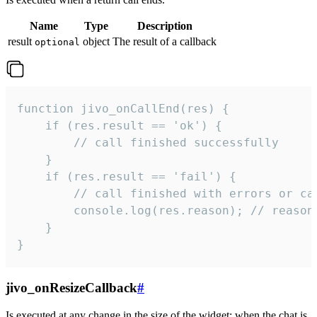
Name
Type
Description
result
object
The result of a callback
optional
function jivo_onCallEnd(res) {

    if (res.result == 'ok') {

        // call finished successfully

    }

    if (res.result == 'fail') {

        // call finished with errors or can
        console.log(res.reason); // reason 
    }

}
jivo_onResizeCallback
#
Is executed at any change in the size of the widget: when the chat is