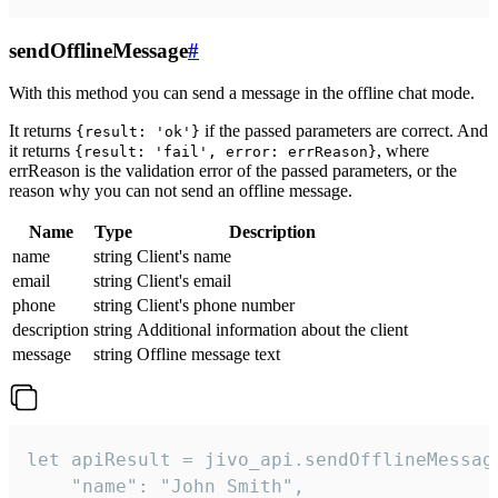
sendOfflineMessage
#
With this method you can send a message in the offline chat mode.
It returns
if the passed parameters are correct. And
{result: 'ok'}
it returns
, where
{result: 'fail', error: errReason}
errReason is the validation error of the passed parameters, or the
reason why you can not send an offline message.
Name
Type
Description
name
string
Client's name
email
string
Client's email
phone
string
Client's phone number
description
string
Additional information about the client
message
string
Offline message text
let apiResult = jivo_api.sendOfflineMessage
    "name": "John Smith",
