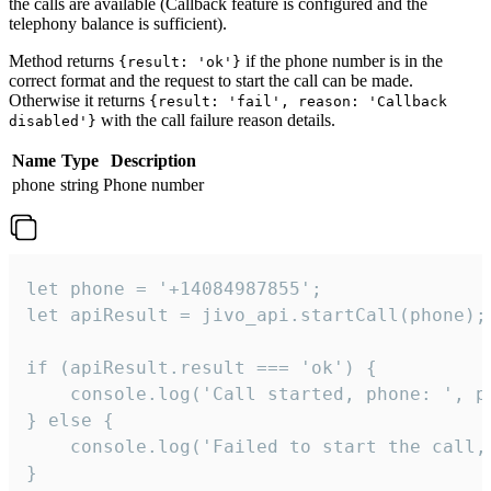
the calls are available (Callback feature is configured and the
telephony balance is sufficient).
Method returns
if the phone number is in the
{result: 'ok'}
correct format and the request to start the call can be made.
Otherwise it returns
{result: 'fail', reason: 'Callback
with the call failure reason details.
disabled'}
Name
Type
Description
phone
string
Phone number
let phone = '+14084987855';

let apiResult = jivo_api.startCall(phone);

if (apiResult.result === 'ok') {

    console.log('Call started, phone: ', ph
} else {

    console.log('Failed to start the call,
}