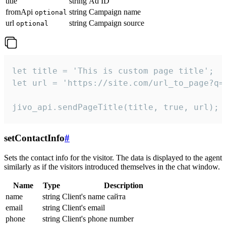
title
string
Ad ID
fromApi
string
Campaign name
optional
url
string
Campaign source
optional
let title = 'This is custom page title';

let url = 'https://site.com/url_to_page?q=p
jivo_api.sendPageTitle(title, true, url);
setContactInfo
#
Sets the contact info for the visitor. The data is displayed to the agent
similarly as if the visitors introduced themselves in the chat window.
Name
Type
Description
name
string
Client's name сайта
email
string
Client's email
phone
string
Client's phone number