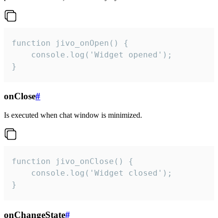
function jivo_onOpen() {

    console.log('Widget opened');

}
onClose
#
Is executed when chat window is minimized.
function jivo_onClose() {

    console.log('Widget closed');

}
onChangeState
#