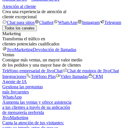
Atención al cliente
Crea una experiencia de atención al
cliente excepcional
Chat para sitios
Chatbot
WhatsApp
Instagram
Telegram
Todos los canales
Marketing
Transforma el tráfico en
clientes potenciales cualificados
JivoMarketing
Devolución de llamadas
Ventas
Consigue más ventas, un mayor valor medio
de los pedidos y una mayor base de clientes
Teléfono empresarial de JivoChat
Chat de equipos de JivoChat
Integraciones
Teléfono Plus
Video llamadas
CRM
Agente de IA
Gestiona las preguntas
más frecuentes
WhatsApp
Aumenta las ventas y ofrece asistencia
a tus clientes a través de su aplicación
de mensajería preferida
JivoMarketing
Capta la atención de tus visitantes:
capta su interés antes de que se