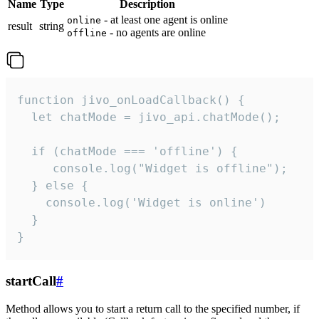
Name
Type
Description
- at least one agent is online
online
result
string
- no agents are online
offline
function jivo_onLoadCallback() {

  let chatMode = jivo_api.chatMode();

  if (chatMode === 'offline') {

     console.log("Widget is offline");

  } else {

    console.log('Widget is online')

  }

}
startCall
#
Method allows you to start a return call to the specified number, if