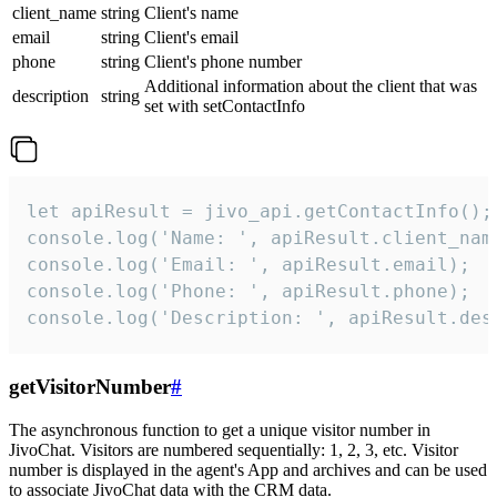
client_name
string
Client's name
email
string
Client's email
phone
string
Client's phone number
Additional information about the client that was
description
string
set with setContactInfo
let apiResult = jivo_api.getContactInfo();

console.log('Name: ', apiResult.client_name
console.log('Email: ', apiResult.email);

console.log('Phone: ', apiResult.phone);

console.log('Description: ', apiResult.des
getVisitorNumber
#
The asynchronous function to get a unique visitor number in
JivoChat. Visitors are numbered sequentially: 1, 2, 3, etc. Visitor
number is displayed in the agent's App and archives and can be used
to associate JivoChat data with the CRM data.