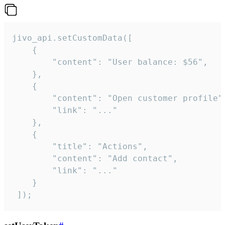
jivo_api.setCustomData([

    {

        "content": "User balance: $56",

    },

    {

        "content": "Open customer profile",
        "link": "..."

    },

    {

        "title": "Actions",

        "content": "Add contact",

        "link": "..."

    }

 ]);