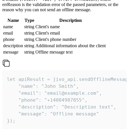
errReason is the validation error of the passed parameters, or the
reason why you can not send an offline message.
Name
Type
Description
name
string
Client's name
email
string
Client's email
phone
string
Client's phone number
description
string
Additional information about the client
message
string
Offline message text
let apiResult = jivo_api.sendOfflineMessage
    "name": "John Smith",

    "email": "email@example.com",

    "phone": "+14084987855",

    "description": "Description text",

    "message": "Offline message"

});
