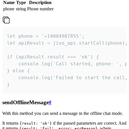
Name
Type
Description
phone
string
Phone number
let phone = '+14084987855';

let apiResult = jivo_api.startCall(phone);

if (apiResult.result === 'ok') {

    console.log('Call started, phone: ', ph
} else {

    console.log('Failed to start the call,
}
sendOfflineMessage
#
With this method you can send a message in the offline chat mode.
It returns
if the passed parameters are correct. And
{result: 'ok'}
it returns
, where
{result: 'fail', error: errReason}