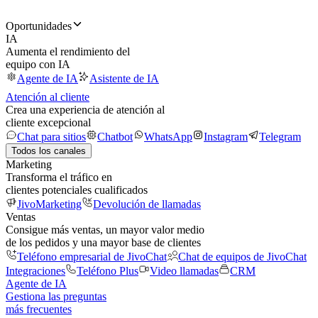
Oportunidades
IA
Aumenta el rendimiento del
equipo con IA
Agente de IA
Asistente de IA
Atención al cliente
Crea una experiencia de atención al
cliente excepcional
Chat para sitios
Chatbot
WhatsApp
Instagram
Telegram
Todos los canales
Marketing
Transforma el tráfico en
clientes potenciales cualificados
JivoMarketing
Devolución de llamadas
Ventas
Consigue más ventas, un mayor valor medio
de los pedidos y una mayor base de clientes
Teléfono empresarial de JivoChat
Chat de equipos de JivoChat
Integraciones
Teléfono Plus
Video llamadas
CRM
Agente de IA
Gestiona las preguntas
más frecuentes