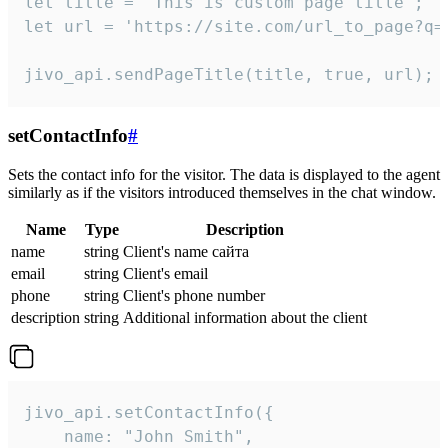
let title = 'This is custom page title';

let url = 'https://site.com/url_to_page?q=p
jivo_api.sendPageTitle(title, true, url);
setContactInfo
#
Sets the contact info for the visitor. The data is displayed to the agent
similarly as if the visitors introduced themselves in the chat window.
Name
Type
Description
name
string
Client's name сайта
email
string
Client's email
phone
string
Client's phone number
description
string
Additional information about the client
jivo_api.setContactInfo({

    name: "John Smith",
