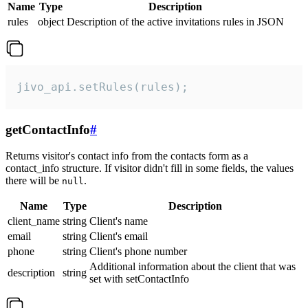
Name
Type
Description
rules
object
Description of the active invitations rules in JSON
jivo_api.setRules(rules);
getContactInfo
#
Returns visitor's contact info from the contacts form as a
contact_info structure. If visitor didn't fill in some fields, the values
there will be
.
null
Name
Type
Description
client_name
string
Client's name
email
string
Client's email
phone
string
Client's phone number
Additional information about the client that was
description
string
set with setContactInfo