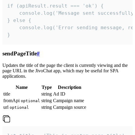
if (apiResult.result === 'ok') {

    console.log('Message sent successfully'
} else {

    console.log('Error sending message, rea
}
sendPageTitle
#
Updates the title of the page the client is currently viewing and the
page URL in the JivoChat app, which may be useful for SPA
applications.
Name
Type
Description
title
string
Ad ID
fromApi
string
Campaign name
optional
url
string
Campaign source
optional