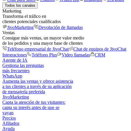
Todos los canales
Marketing
Transforma el tráfico en
clientes potenciales cualificados
JivoMarketing
Devolución de llamadas
Ventas
Consigue más ventas, un mayor valor medio
de los pedidos y una mayor base de clientes
Teléfono empresarial de JivoChat
Chat de equipos de JivoChat
Integraciones
Teléfono Plus
Video llamadas
CRM
Agente de IA
Gestiona las preguntas
más frecuentes
WhatsApp
Aumenta las ventas y ofrece asistencia
a tus clientes a través de su aplicación
de mensajería preferida
JivoMarketing
Capta la atención de tus visitantes:
capta su interés antes de que se
vayan
Precios
Afiliados
Ayuda