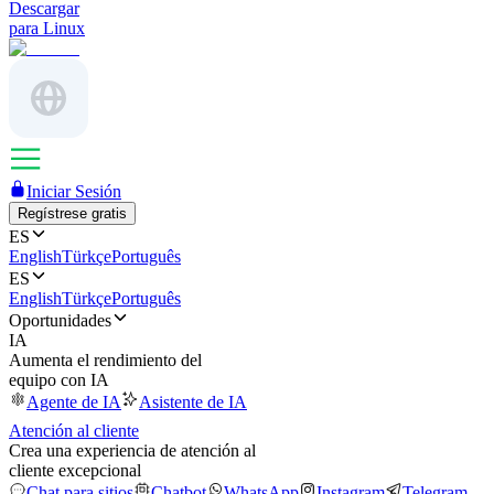
Descargar
para Linux
Iniciar Sesión
Regístrese gratis
ES
English
Türkçe
Português
ES
English
Türkçe
Português
Oportunidades
IA
Aumenta el rendimiento del
equipo con IA
Agente de IA
Asistente de IA
Atención al cliente
Crea una experiencia de atención al
cliente excepcional
Chat para sitios
Chatbot
WhatsApp
Instagram
Telegram