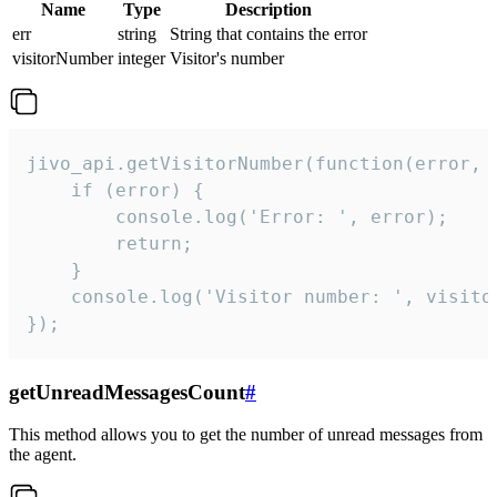
Name
Type
Description
err
string
String that contains the error
visitorNumber
integer
Visitor's number
jivo_api.getVisitorNumber(function(error, v
    if (error) {

        console.log('Error: ', error);

        return;

    }  

    console.log('Visitor number: ', visitor
});
getUnreadMessagesCount
#
This method allows you to get the number of unread messages from
the agent.