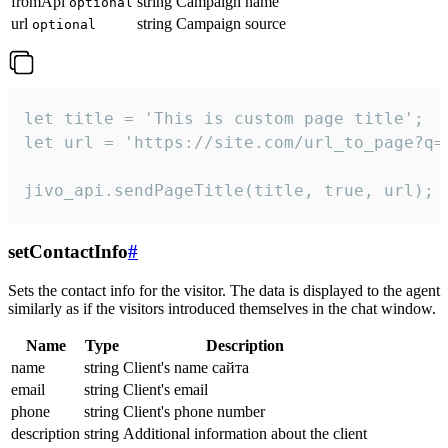
fromApi
string
Campaign name
optional
url
string
Campaign source
optional
let title = 'This is custom page title';

let url = 'https://site.com/url_to_page?q=p
jivo_api.sendPageTitle(title, true, url);
setContactInfo
#
Sets the contact info for the visitor. The data is displayed to the agent
similarly as if the visitors introduced themselves in the chat window.
Name
Type
Description
name
string
Client's name сайта
email
string
Client's email
phone
string
Client's phone number
description
string
Additional information about the client