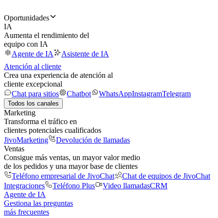
Oportunidades
IA
Aumenta el rendimiento del
equipo con IA
Agente de IA
Asistente de IA
Atención al cliente
Crea una experiencia de atención al
cliente excepcional
Chat para sitios
Chatbot
WhatsApp
Instagram
Telegram
Todos los canales
Marketing
Transforma el tráfico en
clientes potenciales cualificados
JivoMarketing
Devolución de llamadas
Ventas
Consigue más ventas, un mayor valor medio
de los pedidos y una mayor base de clientes
Teléfono empresarial de JivoChat
Chat de equipos de JivoChat
Integraciones
Teléfono Plus
Video llamadas
CRM
Agente de IA
Gestiona las preguntas
más frecuentes