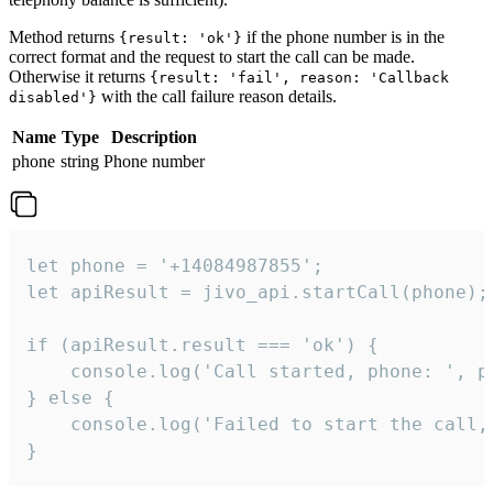
Method returns
if the phone number is in the
{result: 'ok'}
correct format and the request to start the call can be made.
Otherwise it returns
{result: 'fail', reason: 'Callback
with the call failure reason details.
disabled'}
Name
Type
Description
phone
string
Phone number
let phone = '+14084987855';

let apiResult = jivo_api.startCall(phone);

if (apiResult.result === 'ok') {

    console.log('Call started, phone: ', ph
} else {

    console.log('Failed to start the call,
}