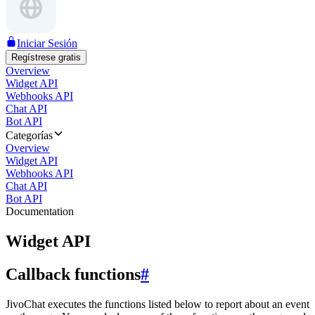
Iniciar Sesión
Regístrese gratis
Overview
Widget API
Webhooks API
Chat API
Bot API
Categorías
Overview
Widget API
Webhooks API
Chat API
Bot API
Documentation
Widget API
Callback functions
#
JivoChat executes the functions listed below to report about an event