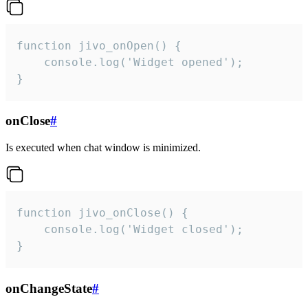
function jivo_onOpen() {

    console.log('Widget opened');

}
onClose
#
Is executed when chat window is minimized.
function jivo_onClose() {

    console.log('Widget closed');

}
onChangeState
#