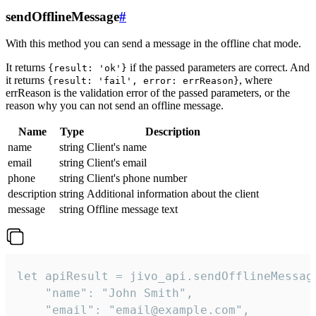
sendOfflineMessage
#
With this method you can send a message in the offline chat mode.
It returns
if the passed parameters are correct. And
{result: 'ok'}
it returns
, where
{result: 'fail', error: errReason}
errReason is the validation error of the passed parameters, or the
reason why you can not send an offline message.
Name
Type
Description
name
string
Client's name
email
string
Client's email
phone
string
Client's phone number
description
string
Additional information about the client
message
string
Offline message text
let apiResult = jivo_api.sendOfflineMessage
    "name": "John Smith",

    "email": "email@example.com",
