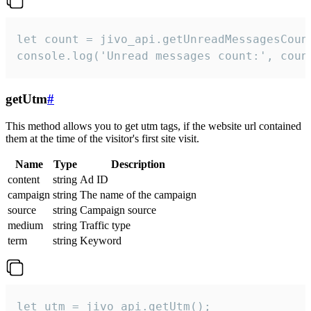
let count = jivo_api.getUnreadMessagesCount
console.log('Unread messages count:', coun
getUtm
#
This method allows you to get utm tags, if the website url contained
them at the time of the visitor's first site visit.
Name
Type
Description
content
string
Ad ID
campaign
string
The name of the campaign
source
string
Campaign source
medium
string
Traffic type
term
string
Keyword
let utm = jivo_api.getUtm();
