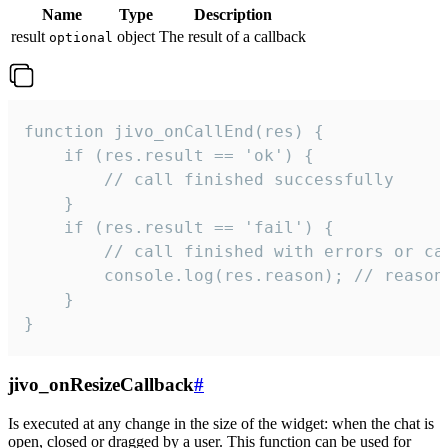
Name
Type
Description
result
object
The result of a callback
optional
function jivo_onCallEnd(res) {

    if (res.result == 'ok') {

        // call finished successfully

    }

    if (res.result == 'fail') {

        // call finished with errors or can
        console.log(res.reason); // reason 
    }

}
jivo_onResizeCallback
#
Is executed at any change in the size of the widget: when the chat is
open, closed or dragged by a user. This function can be used for