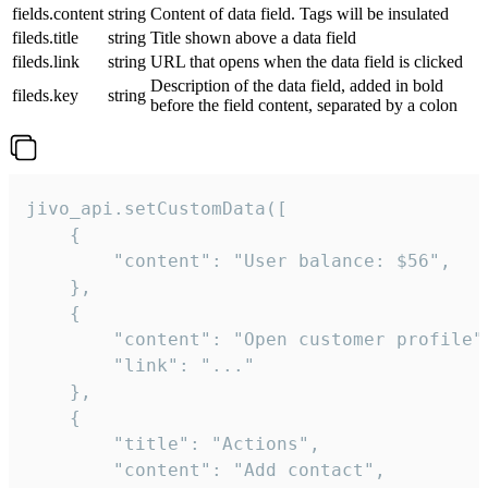
fields.content
string
Content of data field. Tags will be insulated
fileds.title
string
Title shown above a data field
fileds.link
string
URL that opens when the data field is clicked
Description of the data field, added in bold
fileds.key
string
before the field content, separated by a colon
jivo_api.setCustomData([

    {

        "content": "User balance: $56",

    },

    {

        "content": "Open customer profile",
        "link": "..."

    },

    {

        "title": "Actions",

        "content": "Add contact",
