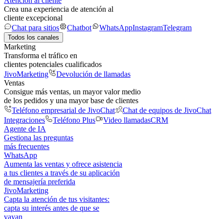
Atención al cliente
Crea una experiencia de atención al
cliente excepcional
Chat para sitios
Chatbot
WhatsApp
Instagram
Telegram
Todos los canales
Marketing
Transforma el tráfico en
clientes potenciales cualificados
JivoMarketing
Devolución de llamadas
Ventas
Consigue más ventas, un mayor valor medio
de los pedidos y una mayor base de clientes
Teléfono empresarial de JivoChat
Chat de equipos de JivoChat
Integraciones
Teléfono Plus
Video llamadas
CRM
Agente de IA
Gestiona las preguntas
más frecuentes
WhatsApp
Aumenta las ventas y ofrece asistencia
a tus clientes a través de su aplicación
de mensajería preferida
JivoMarketing
Capta la atención de tus visitantes:
capta su interés antes de que se
vayan