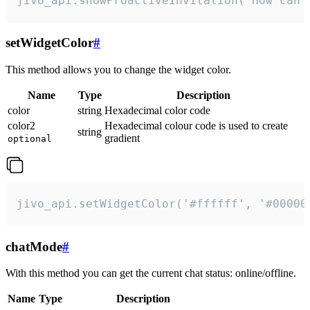
jivo_api.showProactiveInvitation("How can 
setWidgetColor
#
This method allows you to change the widget color.
Name
Type
Description
color
string
Hexadecimal color code
color2
Hexadecimal colour code is used to create
string
gradient
optional
jivo_api.setWidgetColor('#ffffff', '#00000
chatMode
#
With this method you can get the current chat status: online/offline.
Name
Type
Description