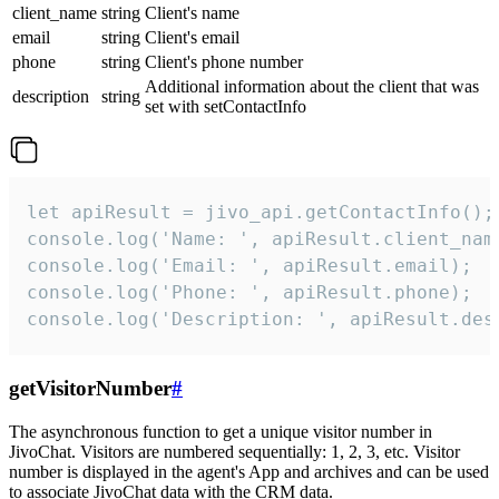
client_name
string
Client's name
email
string
Client's email
phone
string
Client's phone number
Additional information about the client that was
description
string
set with setContactInfo
let apiResult = jivo_api.getContactInfo();

console.log('Name: ', apiResult.client_name
console.log('Email: ', apiResult.email);

console.log('Phone: ', apiResult.phone);

console.log('Description: ', apiResult.des
getVisitorNumber
#
The asynchronous function to get a unique visitor number in
JivoChat. Visitors are numbered sequentially: 1, 2, 3, etc. Visitor
number is displayed in the agent's App and archives and can be used
to associate JivoChat data with the CRM data.