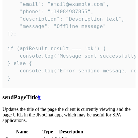
    "email": "email@example.com",

    "phone": "+14084987855",

    "description": "Description text",

    "message": "Offline message"

});

if (apiResult.result === 'ok') {

    console.log('Message sent successfully'
} else {

    console.log('Error sending message, rea
}
sendPageTitle
#
Updates the title of the page the client is currently viewing and the
page URL in the JivoChat app, which may be useful for SPA
applications.
Name
Type
Description