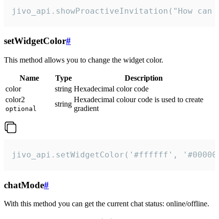
jivo_api.showProactiveInvitation("How can 
setWidgetColor
#
This method allows you to change the widget color.
Name
Type
Description
color
string
Hexadecimal color code
color2
Hexadecimal colour code is used to create
string
gradient
optional
jivo_api.setWidgetColor('#ffffff', '#00000
chatMode
#
With this method you can get the current chat status: online/offline.