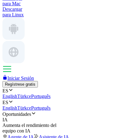
para Mac
Descargar
para Linux
Iniciar Sesión
Regístrese gratis
ES
English
Türkçe
Português
ES
English
Türkçe
Português
Oportunidades
IA
Aumenta el rendimiento del
equipo con IA
Agente de IA
Asistente de IA