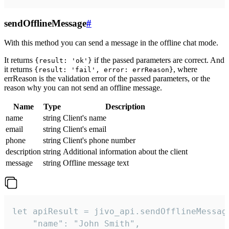
sendOfflineMessage
#
With this method you can send a message in the offline chat mode.
It returns
if the passed parameters are correct. And
{result: 'ok'}
it returns
, where
{result: 'fail', error: errReason}
errReason is the validation error of the passed parameters, or the
reason why you can not send an offline message.
Name
Type
Description
name
string
Client's name
email
string
Client's email
phone
string
Client's phone number
description
string
Additional information about the client
message
string
Offline message text
let apiResult = jivo_api.sendOfflineMessage
    "name": "John Smith",
