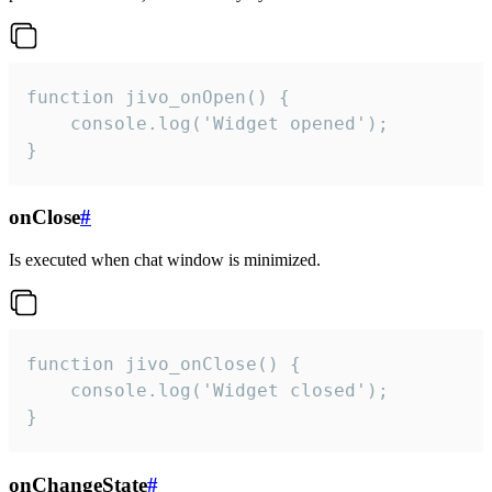
function jivo_onOpen() {

    console.log('Widget opened');

}
onClose
#
Is executed when chat window is minimized.
function jivo_onClose() {

    console.log('Widget closed');

}
onChangeState
#