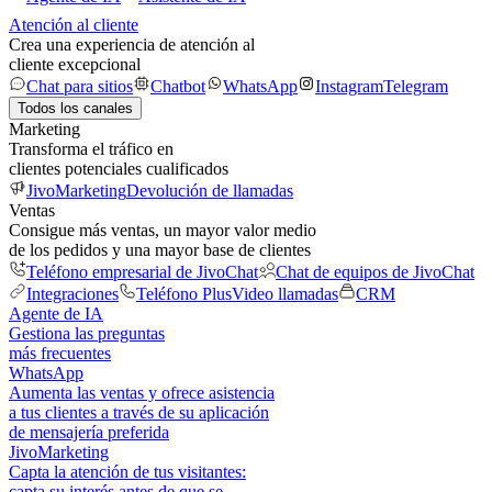
Atención al cliente
Crea una experiencia de atención al
cliente excepcional
Chat para sitios
Chatbot
WhatsApp
Instagram
Telegram
Todos los canales
Marketing
Transforma el tráfico en
clientes potenciales cualificados
JivoMarketing
Devolución de llamadas
Ventas
Consigue más ventas, un mayor valor medio
de los pedidos y una mayor base de clientes
Teléfono empresarial de JivoChat
Chat de equipos de JivoChat
Integraciones
Teléfono Plus
Video llamadas
CRM
Agente de IA
Gestiona las preguntas
más frecuentes
WhatsApp
Aumenta las ventas y ofrece asistencia
a tus clientes a través de su aplicación
de mensajería preferida
JivoMarketing
Capta la atención de tus visitantes:
capta su interés antes de que se