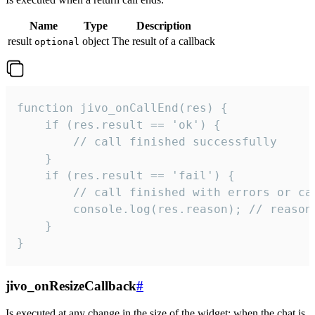
Name
Type
Description
result
object
The result of a callback
optional
function jivo_onCallEnd(res) {

    if (res.result == 'ok') {

        // call finished successfully

    }

    if (res.result == 'fail') {

        // call finished with errors or can
        console.log(res.reason); // reason 
    }

}
jivo_onResizeCallback
#
Is executed at any change in the size of the widget: when the chat is