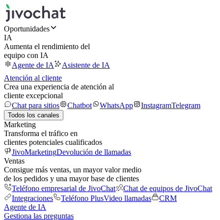
Oportunidades
IA
Aumenta el rendimiento del
equipo con IA
Agente de IA
Asistente de IA
Atención al cliente
Crea una experiencia de atención al
cliente excepcional
Chat para sitios
Chatbot
WhatsApp
Instagram
Telegram
Todos los canales
Marketing
Transforma el tráfico en
clientes potenciales cualificados
JivoMarketing
Devolución de llamadas
Ventas
Consigue más ventas, un mayor valor medio
de los pedidos y una mayor base de clientes
Teléfono empresarial de JivoChat
Chat de equipos de JivoChat
Integraciones
Teléfono Plus
Video llamadas
CRM
Agente de IA
Gestiona las preguntas