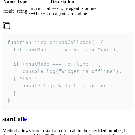
Name
Type
Description
- at least one agent is online
online
result
string
- no agents are online
offline
function jivo_onLoadCallback() {

  let chatMode = jivo_api.chatMode();

  if (chatMode === 'offline') {

     console.log("Widget is offline");

  } else {

    console.log('Widget is online')

  }

}
startCall
#
Method allows you to start a return call to the specified number, if