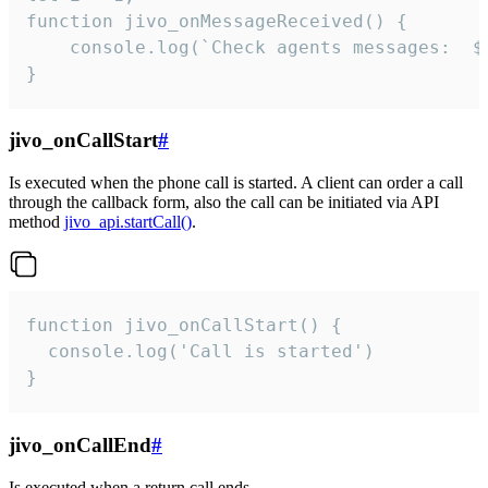
function jivo_onMessageReceived() {

	console.log(`Check agents messages:  ${i++}`)

}
jivo_onCallStart
#
Is executed when the phone call is started. A client can order a call
through the callback form, also the call can be initiated via API
method
jivo_api.startCall()
.
function jivo_onCallStart() {

  console.log('Call is started')

}
jivo_onCallEnd
#
Is executed when a return call ends.