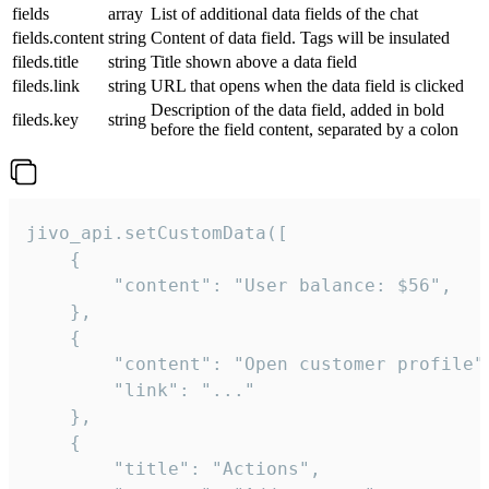
fields
array
List of additional data fields of the chat
fields.content
string
Content of data field. Tags will be insulated
fileds.title
string
Title shown above a data field
fileds.link
string
URL that opens when the data field is clicked
Description of the data field, added in bold
fileds.key
string
before the field content, separated by a colon
jivo_api.setCustomData([

    {

        "content": "User balance: $56",

    },

    {

        "content": "Open customer profile",
        "link": "..."

    },

    {

        "title": "Actions",
