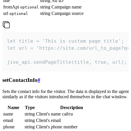
title
string
Ad ID
fromApi
string
Campaign name
optional
url
string
Campaign source
optional
let title = 'This is custom page title';

let url = 'https://site.com/url_to_page?q=p
jivo_api.sendPageTitle(title, true, url);
setContactInfo
#
Sets the contact info for the visitor. The data is displayed to the agent
similarly as if the visitors introduced themselves in the chat window.
Name
Type
Description
name
string
Client's name сайта
email
string
Client's email
phone
string
Client's phone number