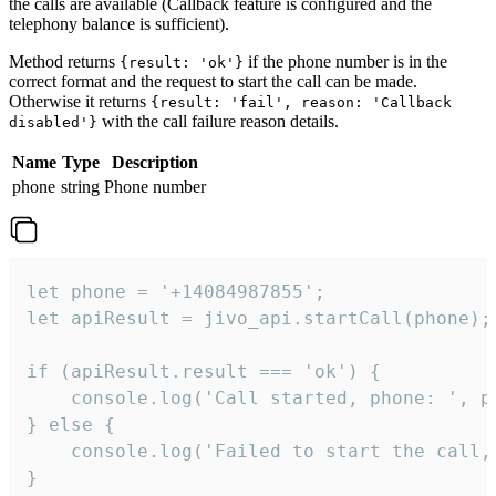
the calls are available (Callback feature is configured and the
telephony balance is sufficient).
Method returns
if the phone number is in the
{result: 'ok'}
correct format and the request to start the call can be made.
Otherwise it returns
{result: 'fail', reason: 'Callback
with the call failure reason details.
disabled'}
Name
Type
Description
phone
string
Phone number
let phone = '+14084987855';

let apiResult = jivo_api.startCall(phone);

if (apiResult.result === 'ok') {

    console.log('Call started, phone: ', ph
} else {

    console.log('Failed to start the call,
}