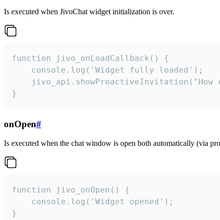
Is executed when JivoChat widget initialization is over.
function jivo_onLoadCallback() {

    console.log('Widget fully loaded');

    jivo_api.showProactiveInvitation("How c
}
onOpen
#
Is executed when the chat window is open both automatically (via proa
function jivo_onOpen() {

    console.log('Widget opened');

}