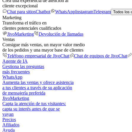
Crea una experiencia de atención al
cliente excepcional
Chat para sitios
Chatbot
WhatsApp
Instagram
Telegram
Todos los 
Marketing
Transforma el tráfico en
clientes potenciales cualificados
JivoMarketing
Devolución de llamadas
Ventas
Consigue más ventas, un mayor valor medio
de los pedidos y una mayor base de clientes
Teléfono empresarial de JivoChat
Chat de equipos de JivoChat
Agente de IA
Gestiona las preguntas
más frecuentes
WhatsApp
Aumenta las ventas y ofrece asistencia
a tus clientes a través de su aplicación
de mensajería preferida
JivoMarketing
Capta la atención de tus visitantes:
capta su interés antes de que se
vayan
Precios
Afiliados
Ayuda