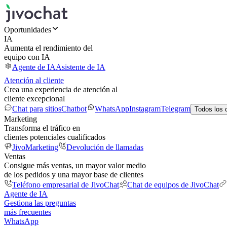
Oportunidades
IA
Aumenta el rendimiento del
equipo con IA
Agente de IA
Asistente de IA
Atención al cliente
Crea una experiencia de atención al
cliente excepcional
Chat para sitios
Chatbot
WhatsApp
Instagram
Telegram
Todos los 
Marketing
Transforma el tráfico en
clientes potenciales cualificados
JivoMarketing
Devolución de llamadas
Ventas
Consigue más ventas, un mayor valor medio
de los pedidos y una mayor base de clientes
Teléfono empresarial de JivoChat
Chat de equipos de JivoChat
Agente de IA
Gestiona las preguntas
más frecuentes
WhatsApp