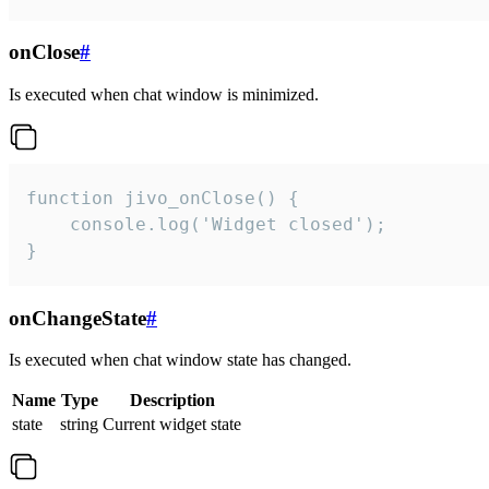
onClose
#
Is executed when chat window is minimized.
function jivo_onClose() {

    console.log('Widget closed');

}
onChangeState
#
Is executed when chat window state has changed.
Name
Type
Description
state
string
Current widget state