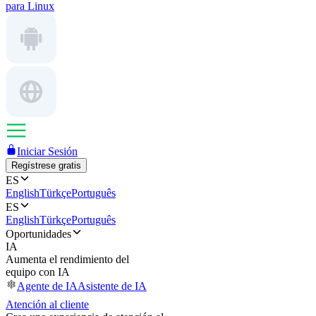
para Linux
Iniciar Sesión
Regístrese gratis
ES
English
Türkçe
Português
ES
English
Türkçe
Português
Oportunidades
IA
Aumenta el rendimiento del
equipo con IA
Agente de IA
Asistente de IA
Atención al cliente