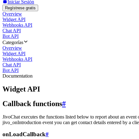
Iniciar Sesión
Regístrese gratis
Overview
Widget API
Webhooks API
Chat API
Bot API
Categorías
Overview
Widget API
Webhooks API
Chat API
Bot API
Documentation
Widget API
Callback functions
#
JivoChat executes the functions listed below to report about an event 
jivo_onIntroduction event you can get contact details entered by a clie
onLoadCallback
#