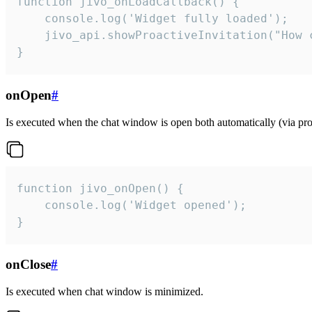
function jivo_onLoadCallback() {

    console.log('Widget fully loaded');

    jivo_api.showProactiveInvitation("How c
}
onOpen
#
Is executed when the chat window is open both automatically (via proa
function jivo_onOpen() {

    console.log('Widget opened');

}
onClose
#
Is executed when chat window is minimized.