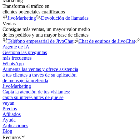
Marketing
Transforma el tráfico en
clientes potenciales cualificados
JivoMarketing
Devolución de llamadas
Ventas
Consigue más ventas, un mayor valor medio
de los pedidos y una mayor base de clientes
Teléfono empresarial de JivoChat
Chat de equipos de JivoChat
Agente de IA
Gestiona las preguntas
más frecuentes
WhatsApp
Aumenta las ventas y ofrece asistencia
a tus clientes a través de su aplicación
de mensajería preferida
JivoMarketing
Capta la atención de tus visitantes:
capta su interés antes de que se
vayan
Precios
Afiliados
Ayuda
Aplicaciones
Blog
Recursos