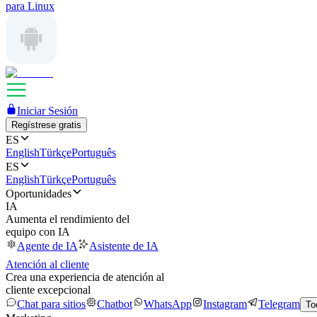
para Linux
Iniciar Sesión
Regístrese gratis
ES
English
Türkçe
Português
ES
English
Türkçe
Português
Oportunidades
IA
Aumenta el rendimiento del
equipo con IA
Agente de IA
Asistente de IA
Atención al cliente
Crea una experiencia de atención al
cliente excepcional
Chat para sitios
Chatbot
WhatsApp
Instagram
Telegram
To