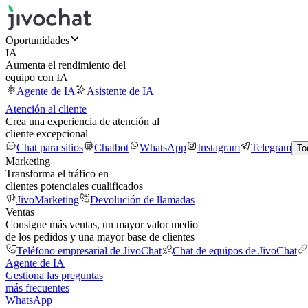
Oportunidades
IA
Aumenta el rendimiento del
equipo con IA
Agente de IA
Asistente de IA
Atención al cliente
Crea una experiencia de atención al
cliente excepcional
Chat para sitios
Chatbot
WhatsApp
Instagram
Telegram
To
Marketing
Transforma el tráfico en
clientes potenciales cualificados
JivoMarketing
Devolución de llamadas
Ventas
Consigue más ventas, un mayor valor medio
de los pedidos y una mayor base de clientes
Teléfono empresarial de JivoChat
Chat de equipos de JivoChat
Agente de IA
Gestiona las preguntas
más frecuentes
WhatsApp