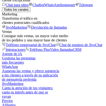
cliente excepcional
Chat para sitios
Chatbot
WhatsApp
Instagram
Telegram
Todos los canales
Marketing
Transforma el tráfico en
clientes potenciales cualificados
JivoMarketing
Devolución de llamadas
Ventas
Consigue más ventas, un mayor valor medio
de los pedidos y una mayor base de clientes
Teléfono empresarial de JivoChat
Chat de equipos de JivoChat
Integraciones
Teléfono Plus
Video llamadas
CRM
Agente de IA
Gestiona las preguntas
más frecuentes
WhatsApp
Aumenta las ventas y ofrece asistencia
a tus clientes a través de su aplicación
de mensajería preferida
JivoMarketing
Capta la atención de tus visitantes:
capta su interés antes de que se
vayan
Precios
Afiliados