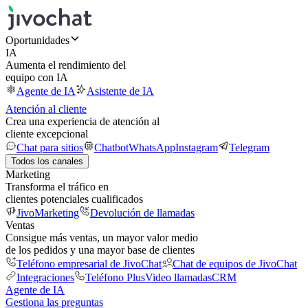
Oportunidades
IA
Aumenta el rendimiento del
equipo con IA
Agente de IA
Asistente de IA
Atención al cliente
Crea una experiencia de atención al
cliente excepcional
Chat para sitios
Chatbot
WhatsApp
Instagram
Telegram
Todos los canales
Marketing
Transforma el tráfico en
clientes potenciales cualificados
JivoMarketing
Devolución de llamadas
Ventas
Consigue más ventas, un mayor valor medio
de los pedidos y una mayor base de clientes
Teléfono empresarial de JivoChat
Chat de equipos de JivoChat
Integraciones
Teléfono Plus
Video llamadas
CRM
Agente de IA
Gestiona las preguntas