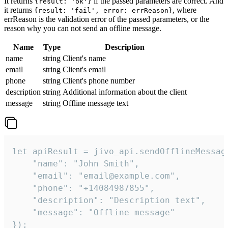
It returns
if the passed parameters are correct. And
{result: 'ok'}
it returns
, where
{result: 'fail', error: errReason}
errReason is the validation error of the passed parameters, or the
reason why you can not send an offline message.
Name
Type
Description
name
string
Client's name
email
string
Client's email
phone
string
Client's phone number
description
string
Additional information about the client
message
string
Offline message text
let apiResult = jivo_api.sendOfflineMessage
    "name": "John Smith",

    "email": "email@example.com",

    "phone": "+14084987855",

    "description": "Description text",

    "message": "Offline message"

});
