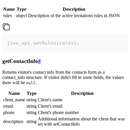
Name
Type
Description
rules
object
Description of the active invitations rules in JSON
jivo_api.setRules(rules);
getContactInfo
#
Returns visitor's contact info from the contacts form as a
contact_info structure. If visitor didn't fill in some fields, the values
there will be
.
null
Name
Type
Description
client_name
string
Client's name
email
string
Client's email
phone
string
Client's phone number
Additional information about the client that was
description
string
set with setContactInfo