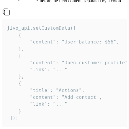
before the field content, separated by a colon
jivo_api.setCustomData([

    {

        "content": "User balance: $56",

    },

    {

        "content": "Open customer profile",
        "link": "..."

    },

    {

        "title": "Actions",

        "content": "Add contact",

        "link": "..."

    }

 ]);