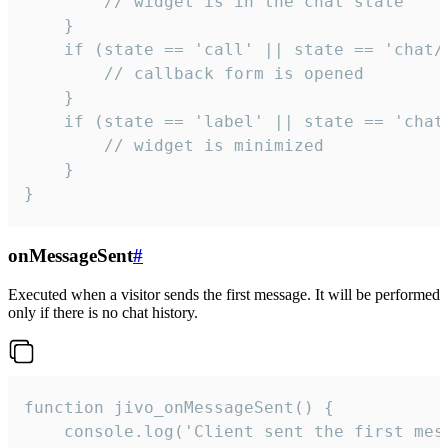
        // widget is in the chat state

    }

    if (state == 'call' || state == 'chat/c
        // callback form is opened

    }

    if (state == 'label' || state == 'chat/
        // widget is minimized

    }

}
onMessageSent
#
Executed when a visitor sends the first message. It will be performed
only if there is no chat history.
function jivo_onMessageSent() {

    console.log('Client sent the first mess