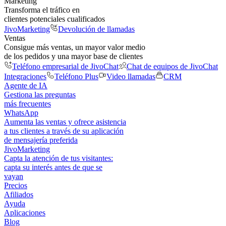
Marketing
Transforma el tráfico en
clientes potenciales cualificados
JivoMarketing
Devolución de llamadas
Ventas
Consigue más ventas, un mayor valor medio
de los pedidos y una mayor base de clientes
Teléfono empresarial de JivoChat
Chat de equipos de JivoChat
Integraciones
Teléfono Plus
Video llamadas
CRM
Agente de IA
Gestiona las preguntas
más frecuentes
WhatsApp
Aumenta las ventas y ofrece asistencia
a tus clientes a través de su aplicación
de mensajería preferida
JivoMarketing
Capta la atención de tus visitantes:
capta su interés antes de que se
vayan
Precios
Afiliados
Ayuda
Aplicaciones
Blog