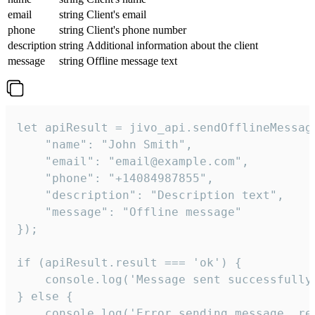
email
string
Client's email
phone
string
Client's phone number
description
string
Additional information about the client
message
string
Offline message text
let apiResult = jivo_api.sendOfflineMessage
    "name": "John Smith",

    "email": "email@example.com",

    "phone": "+14084987855",

    "description": "Description text",

    "message": "Offline message"

});

if (apiResult.result === 'ok') {

    console.log('Message sent successfully'
} else {

    console.log('Error sending message, rea