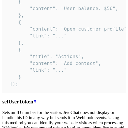
    {

        "content": "User balance: $56",

    },

    {

        "content": "Open customer profile",
        "link": "..."

    },

    {

        "title": "Actions",

        "content": "Add contact",

        "link": "..."

    }

 ]);
setUserToken
#
Sets an ID number for the visitor. JivoChat does not display or
handle this ID in any way but sends it in Webhook events. Using
this method you can identify your website visitors when processing
Webhooks. We recommend using a hard-to-guess identifier to avoid