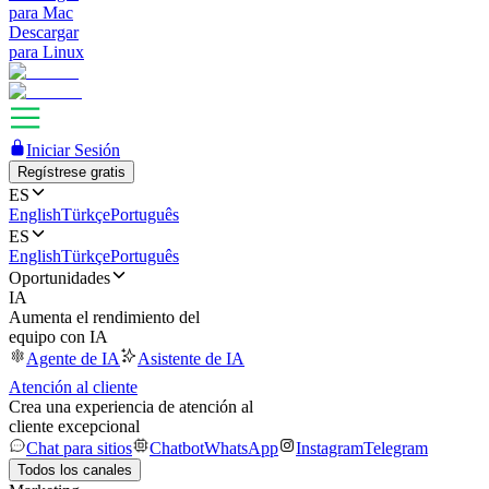
para Mac
Descargar
para Linux
Iniciar Sesión
Regístrese gratis
ES
English
Türkçe
Português
ES
English
Türkçe
Português
Oportunidades
IA
Aumenta el rendimiento del
equipo con IA
Agente de IA
Asistente de IA
Atención al cliente
Crea una experiencia de atención al
cliente excepcional
Chat para sitios
Chatbot
WhatsApp
Instagram
Telegram
Todos los canales