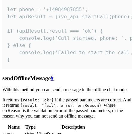
let phone = '+14084987855';

let apiResult = jivo_api.startCall(phone);

if (apiResult.result === 'ok') {

    console.log('Call started, phone: ', ph
} else {

    console.log('Failed to start the call,
}
sendOfflineMessage
#
With this method you can send a message in the offline chat mode.
It returns
if the passed parameters are correct. And
{result: 'ok'}
it returns
, where
{result: 'fail', error: errReason}
errReason is the validation error of the passed parameters, or the
reason why you can not send an offline message.
Name
Type
Description
name
string
Client's name