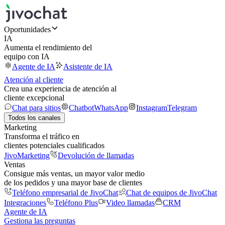
Oportunidades
IA
Aumenta el rendimiento del
equipo con IA
Agente de IA
Asistente de IA
Atención al cliente
Crea una experiencia de atención al
cliente excepcional
Chat para sitios
Chatbot
WhatsApp
Instagram
Telegram
Todos los canales
Marketing
Transforma el tráfico en
clientes potenciales cualificados
JivoMarketing
Devolución de llamadas
Ventas
Consigue más ventas, un mayor valor medio
de los pedidos y una mayor base de clientes
Teléfono empresarial de JivoChat
Chat de equipos de JivoChat
Integraciones
Teléfono Plus
Video llamadas
CRM
Agente de IA
Gestiona las preguntas