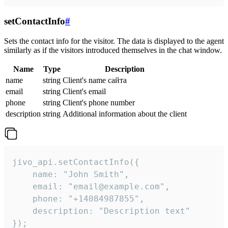
setContactInfo
#
Sets the contact info for the visitor. The data is displayed to the agent
similarly as if the visitors introduced themselves in the chat window.
Name
Type
Description
name
string
Client's name сайта
email
string
Client's email
phone
string
Client's phone number
description
string
Additional information about the client
jivo_api.setContactInfo({

    name: "John Smith",

    email: "email@example.com",

    phone: "+14084987855",

    description: "Description text"

});