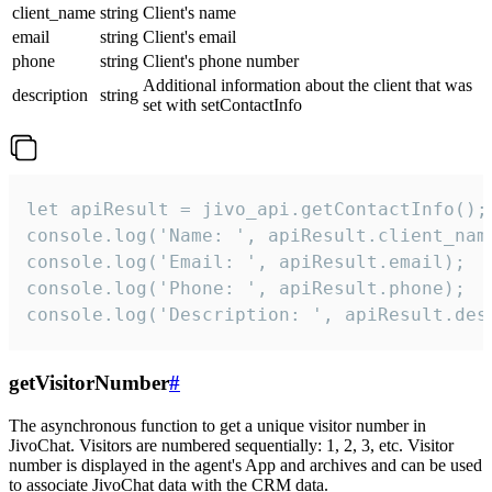
client_name
string
Client's name
email
string
Client's email
phone
string
Client's phone number
Additional information about the client that was
description
string
set with setContactInfo
let apiResult = jivo_api.getContactInfo();

console.log('Name: ', apiResult.client_name
console.log('Email: ', apiResult.email);

console.log('Phone: ', apiResult.phone);

console.log('Description: ', apiResult.des
getVisitorNumber
#
The asynchronous function to get a unique visitor number in
JivoChat. Visitors are numbered sequentially: 1, 2, 3, etc. Visitor
number is displayed in the agent's App and archives and can be used
to associate JivoChat data with the CRM data.