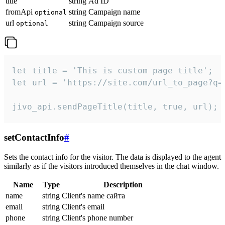
title
string
Ad ID
fromApi
string
Campaign name
optional
url
string
Campaign source
optional
let title = 'This is custom page title';

let url = 'https://site.com/url_to_page?q=p
jivo_api.sendPageTitle(title, true, url);
setContactInfo
#
Sets the contact info for the visitor. The data is displayed to the agent
similarly as if the visitors introduced themselves in the chat window.
Name
Type
Description
name
string
Client's name сайта
email
string
Client's email
phone
string
Client's phone number