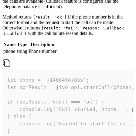
the calls are available (Callback feature is configured and the
telephony balance is sufficient).
Method returns
if the phone number is in the
{result: 'ok'}
correct format and the request to start the call can be made.
Otherwise it returns
{result: 'fail', reason: 'Callback
with the call failure reason details.
disabled'}
Name
Type
Description
phone
string
Phone number
let phone = '+14084987855';

let apiResult = jivo_api.startCall(phone);

if (apiResult.result === 'ok') {

    console.log('Call started, phone: ', ph
} else {

    console.log('Failed to start the call,
}