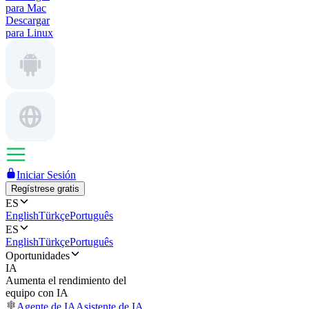
para Mac
Descargar
para Linux
Iniciar Sesión
Regístrese gratis
ES
English
Türkçe
Português
ES
English
Türkçe
Português
Oportunidades
IA
Aumenta el rendimiento del
equipo con IA
Agente de IA
Asistente de IA