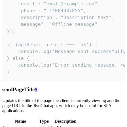
    "email": "email@example.com",

    "phone": "+14084987855",

    "description": "Description text",

    "message": "Offline message"

});

if (apiResult.result === 'ok') {

    console.log('Message sent successfully'
} else {

    console.log('Error sending message, rea
}
sendPageTitle
#
Updates the title of the page the client is currently viewing and the
page URL in the JivoChat app, which may be useful for SPA
applications.
Name
Type
Description