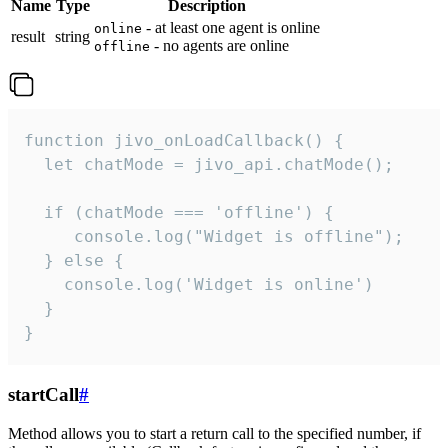
Name
Type
Description
- at least one agent is online
online
result
string
- no agents are online
offline
function jivo_onLoadCallback() {

  let chatMode = jivo_api.chatMode();

  if (chatMode === 'offline') {

     console.log("Widget is offline");

  } else {

    console.log('Widget is online')

  }

}
startCall
#
Method allows you to start a return call to the specified number, if