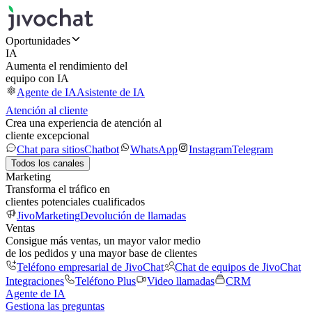
Oportunidades
IA
Aumenta el rendimiento del
equipo con IA
Agente de IA
Asistente de IA
Atención al cliente
Crea una experiencia de atención al
cliente excepcional
Chat para sitios
Chatbot
WhatsApp
Instagram
Telegram
Todos los canales
Marketing
Transforma el tráfico en
clientes potenciales cualificados
JivoMarketing
Devolución de llamadas
Ventas
Consigue más ventas, un mayor valor medio
de los pedidos y una mayor base de clientes
Teléfono empresarial de JivoChat
Chat de equipos de JivoChat
Integraciones
Teléfono Plus
Video llamadas
CRM
Agente de IA
Gestiona las preguntas