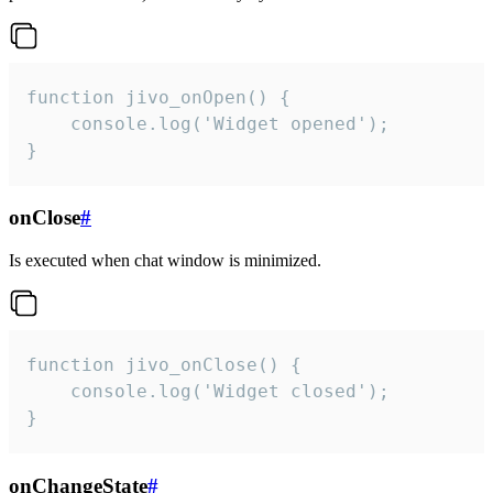
function jivo_onOpen() {

    console.log('Widget opened');

}
onClose
#
Is executed when chat window is minimized.
function jivo_onClose() {

    console.log('Widget closed');

}
onChangeState
#