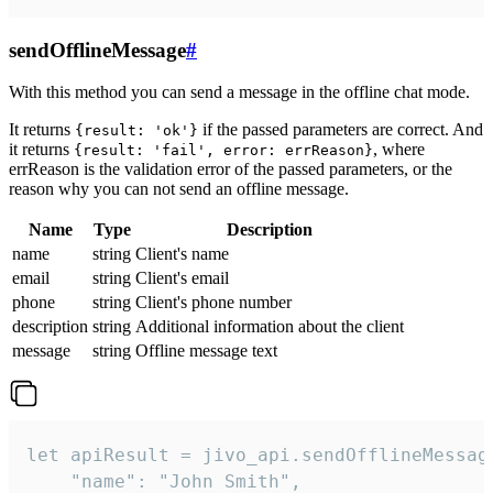
sendOfflineMessage
#
With this method you can send a message in the offline chat mode.
It returns
if the passed parameters are correct. And
{result: 'ok'}
it returns
, where
{result: 'fail', error: errReason}
errReason is the validation error of the passed parameters, or the
reason why you can not send an offline message.
Name
Type
Description
name
string
Client's name
email
string
Client's email
phone
string
Client's phone number
description
string
Additional information about the client
message
string
Offline message text
let apiResult = jivo_api.sendOfflineMessage
    "name": "John Smith",
