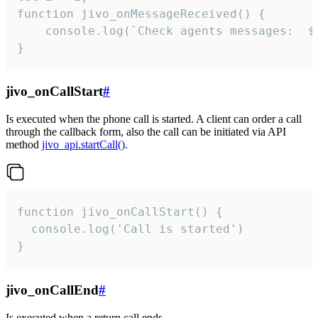
function jivo_onMessageReceived() {

	console.log(`Check agents messages:  ${i++}`)

}
jivo_onCallStart
#
Is executed when the phone call is started. A client can order a call
through the callback form, also the call can be initiated via API
method
jivo_api.startCall()
.
function jivo_onCallStart() {

  console.log('Call is started')

}
jivo_onCallEnd
#
Is executed when a return call ends.