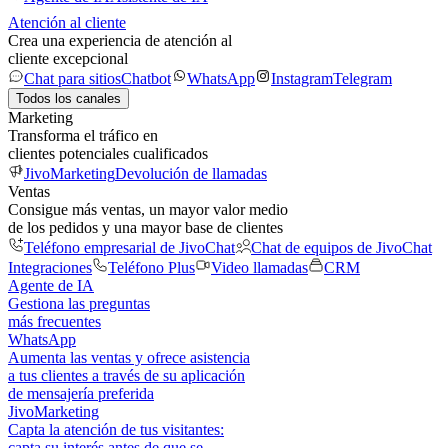
Atención al cliente
Crea una experiencia de atención al
cliente excepcional
Chat para sitios
Chatbot
WhatsApp
Instagram
Telegram
Todos los canales
Marketing
Transforma el tráfico en
clientes potenciales cualificados
JivoMarketing
Devolución de llamadas
Ventas
Consigue más ventas, un mayor valor medio
de los pedidos y una mayor base de clientes
Teléfono empresarial de JivoChat
Chat de equipos de JivoChat
Integraciones
Teléfono Plus
Video llamadas
CRM
Agente de IA
Gestiona las preguntas
más frecuentes
WhatsApp
Aumenta las ventas y ofrece asistencia
a tus clientes a través de su aplicación
de mensajería preferida
JivoMarketing
Capta la atención de tus visitantes:
capta su interés antes de que se