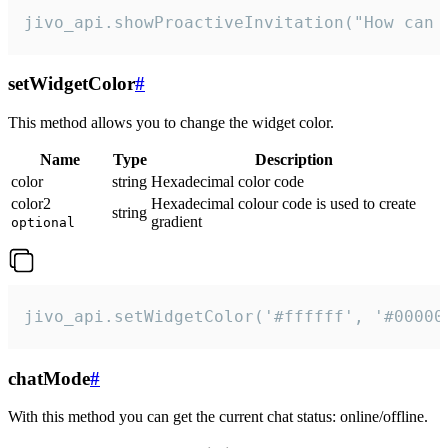
jivo_api.showProactiveInvitation("How can 
setWidgetColor
#
This method allows you to change the widget color.
Name
Type
Description
color
string
Hexadecimal color code
color2
Hexadecimal colour code is used to create
string
gradient
optional
jivo_api.setWidgetColor('#ffffff', '#00000
chatMode
#
With this method you can get the current chat status: online/offline.