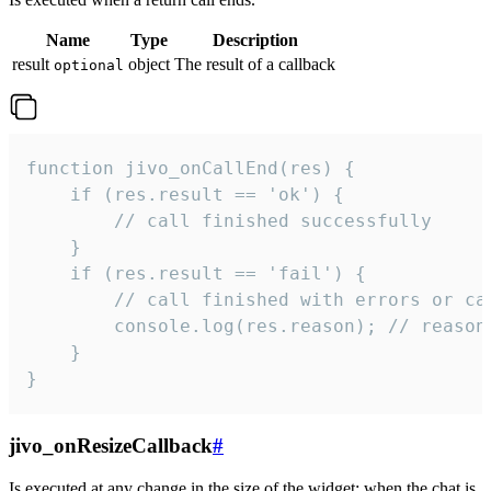
Name
Type
Description
result
object
The result of a callback
optional
function jivo_onCallEnd(res) {

    if (res.result == 'ok') {

        // call finished successfully

    }

    if (res.result == 'fail') {

        // call finished with errors or can
        console.log(res.reason); // reason 
    }

}
jivo_onResizeCallback
#
Is executed at any change in the size of the widget: when the chat is