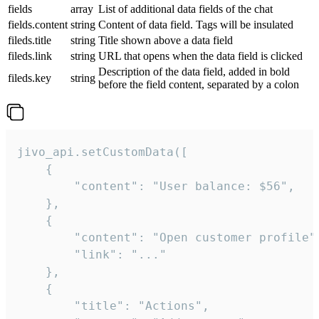
fields
array
List of additional data fields of the chat
fields.content
string
Content of data field. Tags will be insulated
fileds.title
string
Title shown above a data field
fileds.link
string
URL that opens when the data field is clicked
Description of the data field, added in bold
fileds.key
string
before the field content, separated by a colon
jivo_api.setCustomData([

    {

        "content": "User balance: $56",

    },

    {

        "content": "Open customer profile",
        "link": "..."

    },

    {

        "title": "Actions",
