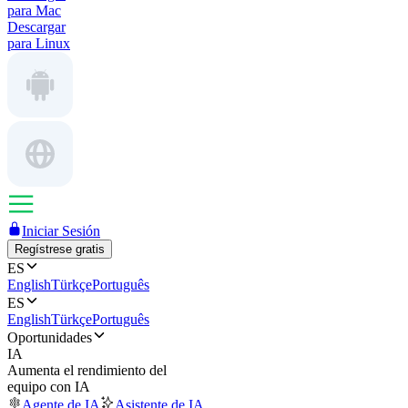
para Mac
Descargar
para Linux
Iniciar Sesión
Regístrese gratis
ES
English
Türkçe
Português
ES
English
Türkçe
Português
Oportunidades
IA
Aumenta el rendimiento del
equipo con IA
Agente de IA
Asistente de IA