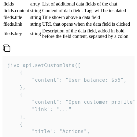
fields
array
List of additional data fields of the chat
fields.content
string
Content of data field. Tags will be insulated
fileds.title
string
Title shown above a data field
fileds.link
string
URL that opens when the data field is clicked
Description of the data field, added in bold
fileds.key
string
before the field content, separated by a colon
jivo_api.setCustomData([

    {

        "content": "User balance: $56",

    },

    {

        "content": "Open customer profile",
        "link": "..."

    },

    {

        "title": "Actions",
