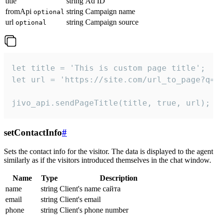
title
string
Ad ID
fromApi
string
Campaign name
optional
url
string
Campaign source
optional
let title = 'This is custom page title';

let url = 'https://site.com/url_to_page?q=p
jivo_api.sendPageTitle(title, true, url);
setContactInfo
#
Sets the contact info for the visitor. The data is displayed to the agent
similarly as if the visitors introduced themselves in the chat window.
Name
Type
Description
name
string
Client's name сайта
email
string
Client's email
phone
string
Client's phone number