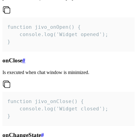
function jivo_onOpen() {

    console.log('Widget opened');

}
onClose
#
Is executed when chat window is minimized.
function jivo_onClose() {

    console.log('Widget closed');

}
onChangeState
#