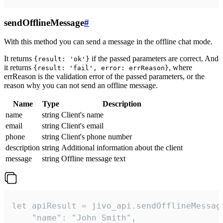
sendOfflineMessage
#
With this method you can send a message in the offline chat mode.
It returns
if the passed parameters are correct. And
{result: 'ok'}
it returns
, where
{result: 'fail', error: errReason}
errReason is the validation error of the passed parameters, or the
reason why you can not send an offline message.
Name
Type
Description
name
string
Client's name
email
string
Client's email
phone
string
Client's phone number
description
string
Additional information about the client
message
string
Offline message text
let apiResult = jivo_api.sendOfflineMessage
    "name": "John Smith",
