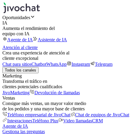
Oportunidades
IA
Aumenta el rendimiento del
equipo con IA
Agente de IA
Asistente de IA
Atención al cliente
Crea una experiencia de atención al
cliente excepcional
Chat para sitios
Chatbot
WhatsApp
Instagram
Telegram
Todos los canales
Marketing
Transforma el tráfico en
clientes potenciales cualificados
JivoMarketing
Devolución de llamadas
Ventas
Consigue más ventas, un mayor valor medio
de los pedidos y una mayor base de clientes
Teléfono empresarial de JivoChat
Chat de equipos de JivoChat
Integraciones
Teléfono Plus
Video llamadas
CRM
Agente de IA
Gestiona las preguntas