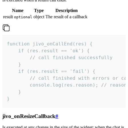
Name
Type
Description
result
object
The result of a callback
optional
function jivo_onCallEnd(res) {

    if (res.result == 'ok') {

        // call finished successfully

    }

    if (res.result == 'fail') {

        // call finished with errors or can
        console.log(res.reason); // reason 
    }

}
jivo_onResizeCallback
#
Is executed at any change in the size of the widget: when the chat is