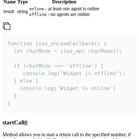
Name
Type
Description
- at least one agent is online
online
result
string
- no agents are online
offline
function jivo_onLoadCallback() {

  let chatMode = jivo_api.chatMode();

  if (chatMode === 'offline') {

     console.log("Widget is offline");

  } else {

    console.log('Widget is online')

  }

}
startCall
#
Method allows you to start a return call to the specified number, if