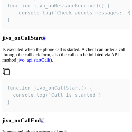
function jivo_onMessageReceived() {

	console.log(`Check agents messages:  ${i++}`)

}
jivo_onCallStart
#
Is executed when the phone call is started. A client can order a call
through the callback form, also the call can be initiated via API
method
jivo_api.startCall()
.
function jivo_onCallStart() {

  console.log('Call is started')

}
jivo_onCallEnd
#
Is executed when a return call ends.