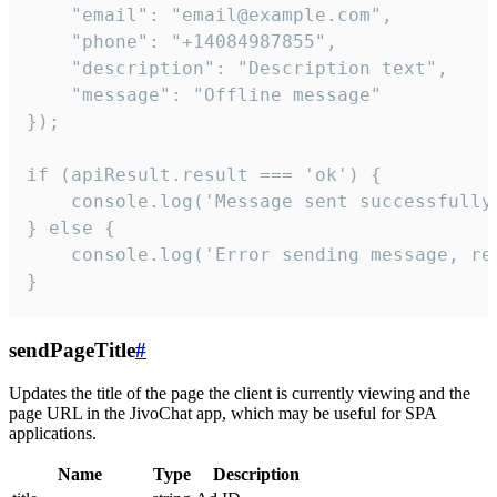
    "email": "email@example.com",

    "phone": "+14084987855",

    "description": "Description text",

    "message": "Offline message"

});

if (apiResult.result === 'ok') {

    console.log('Message sent successfully'
} else {

    console.log('Error sending message, rea
}
sendPageTitle
#
Updates the title of the page the client is currently viewing and the
page URL in the JivoChat app, which may be useful for SPA
applications.
Name
Type
Description