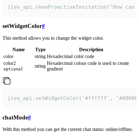
jivo_api.showProactiveInvitation("How can 
setWidgetColor
#
This method allows you to change the widget color.
Name
Type
Description
color
string
Hexadecimal color code
color2
Hexadecimal colour code is used to create
string
gradient
optional
jivo_api.setWidgetColor('#ffffff', '#00000
chatMode
#
With this method you can get the current chat status: online/offline.