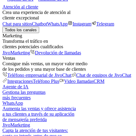
Atención al cliente
Crea una experiencia de atención al
cliente excepcional
Chat para sitios
Chatbot
WhatsApp
Instagram
Telegram
Todos los canales
Marketing
Transforma el tráfico en
clientes potenciales cualificados
JivoMarketing
Devolución de llamadas
Ventas
Consigue más ventas, un mayor valor medio
de los pedidos y una mayor base de clientes
Teléfono empresarial de JivoChat
Chat de equipos de JivoChat
Integraciones
Teléfono Plus
Video llamadas
CRM
Agente de IA
Gestiona las preguntas
más frecuentes
WhatsApp
Aumenta las ventas y ofrece asistencia
a tus clientes a través de su aplicación
de mensajería preferida
JivoMarketing
Capta la atención de tus visitantes:
capta su interés antes de que se