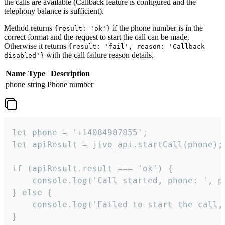
the calls are available (Callback feature is configured and the
telephony balance is sufficient).
Method returns
if the phone number is in the
{result: 'ok'}
correct format and the request to start the call can be made.
Otherwise it returns
{result: 'fail', reason: 'Callback
with the call failure reason details.
disabled'}
Name
Type
Description
phone
string
Phone number
let phone = '+14084987855';

let apiResult = jivo_api.startCall(phone);

if (apiResult.result === 'ok') {

    console.log('Call started, phone: ', ph
} else {

    console.log('Failed to start the call,
}