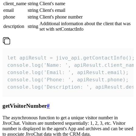
client_name
string
Client's name
email
string
Client's email
phone
string
Client's phone number
Additional information about the client that was
description
string
set with setContactInfo
let apiResult = jivo_api.getContactInfo();

console.log('Name: ', apiResult.client_name
console.log('Email: ', apiResult.email);

console.log('Phone: ', apiResult.phone);

console.log('Description: ', apiResult.des
getVisitorNumber
#
The asynchronous function to get a unique visitor number in
JivoChat. Visitors are numbered sequentially: 1, 2, 3, etc. Visitor
number is displayed in the agent's App and archives and can be used
to associate JivoChat data with the CRM data.