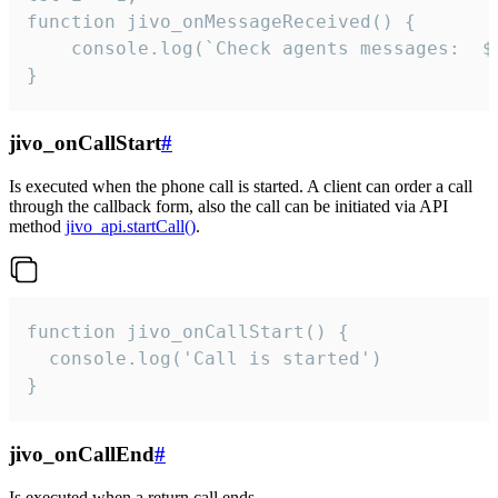
function jivo_onMessageReceived() {

	console.log(`Check agents messages:  ${i++}`)

}
jivo_onCallStart
#
Is executed when the phone call is started. A client can order a call
through the callback form, also the call can be initiated via API
method
jivo_api.startCall()
.
function jivo_onCallStart() {

  console.log('Call is started')

}
jivo_onCallEnd
#
Is executed when a return call ends.