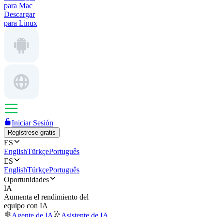
para Mac
Descargar
para Linux
Iniciar Sesión
Regístrese gratis
ES
English
Türkçe
Português
ES
English
Türkçe
Português
Oportunidades
IA
Aumenta el rendimiento del
equipo con IA
Agente de IA
Asistente de IA