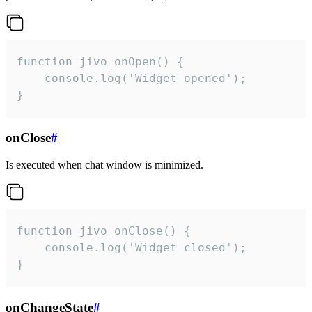
function jivo_onOpen() {

    console.log('Widget opened');

}
onClose
#
Is executed when chat window is minimized.
function jivo_onClose() {

    console.log('Widget closed');

}
onChangeState
#