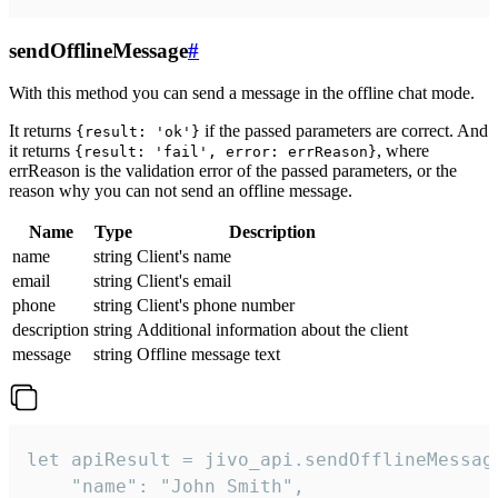
sendOfflineMessage
#
With this method you can send a message in the offline chat mode.
It returns
if the passed parameters are correct. And
{result: 'ok'}
it returns
, where
{result: 'fail', error: errReason}
errReason is the validation error of the passed parameters, or the
reason why you can not send an offline message.
Name
Type
Description
name
string
Client's name
email
string
Client's email
phone
string
Client's phone number
description
string
Additional information about the client
message
string
Offline message text
let apiResult = jivo_api.sendOfflineMessage
    "name": "John Smith",
