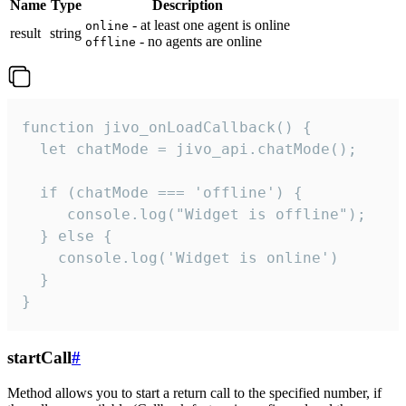
Name
Type
Description
- at least one agent is online
online
result
string
- no agents are online
offline
function jivo_onLoadCallback() {

  let chatMode = jivo_api.chatMode();

  if (chatMode === 'offline') {

     console.log("Widget is offline");

  } else {

    console.log('Widget is online')

  }

}
startCall
#
Method allows you to start a return call to the specified number, if