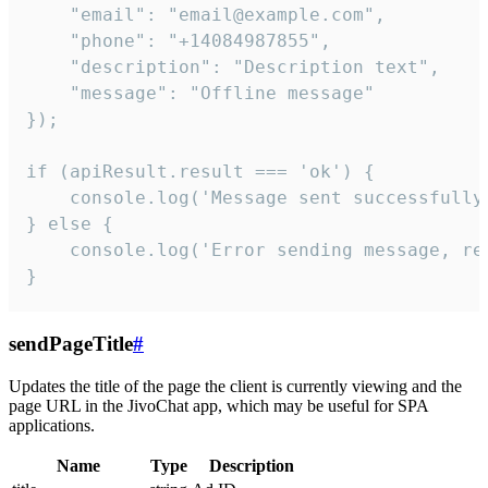
    "email": "email@example.com",

    "phone": "+14084987855",

    "description": "Description text",

    "message": "Offline message"

});

if (apiResult.result === 'ok') {

    console.log('Message sent successfully'
} else {

    console.log('Error sending message, rea
}
sendPageTitle
#
Updates the title of the page the client is currently viewing and the
page URL in the JivoChat app, which may be useful for SPA
applications.
Name
Type
Description