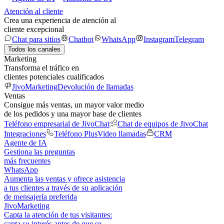
Atención al cliente
Crea una experiencia de atención al
cliente excepcional
Chat para sitios
Chatbot
WhatsApp
Instagram
Telegram
Todos los canales
Marketing
Transforma el tráfico en
clientes potenciales cualificados
JivoMarketing
Devolución de llamadas
Ventas
Consigue más ventas, un mayor valor medio
de los pedidos y una mayor base de clientes
Teléfono empresarial de JivoChat
Chat de equipos de JivoChat
Integraciones
Teléfono Plus
Video llamadas
CRM
Agente de IA
Gestiona las preguntas
más frecuentes
WhatsApp
Aumenta las ventas y ofrece asistencia
a tus clientes a través de su aplicación
de mensajería preferida
JivoMarketing
Capta la atención de tus visitantes:
capta su interés antes de que se