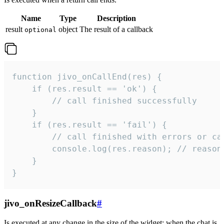
Name
Type
Description
result
object
The result of a callback
optional
function jivo_onCallEnd(res) {

    if (res.result == 'ok') {

        // call finished successfully

    }

    if (res.result == 'fail') {

        // call finished with errors or can
        console.log(res.reason); // reason 
    }

}
jivo_onResizeCallback
#
Is executed at any change in the size of the widget: when the chat is