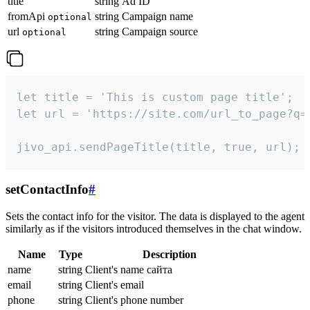
title
string
Ad ID
fromApi
string
Campaign name
optional
url
string
Campaign source
optional
let title = 'This is custom page title';

let url = 'https://site.com/url_to_page?q=p
jivo_api.sendPageTitle(title, true, url);
setContactInfo
#
Sets the contact info for the visitor. The data is displayed to the agent
similarly as if the visitors introduced themselves in the chat window.
Name
Type
Description
name
string
Client's name сайта
email
string
Client's email
phone
string
Client's phone number