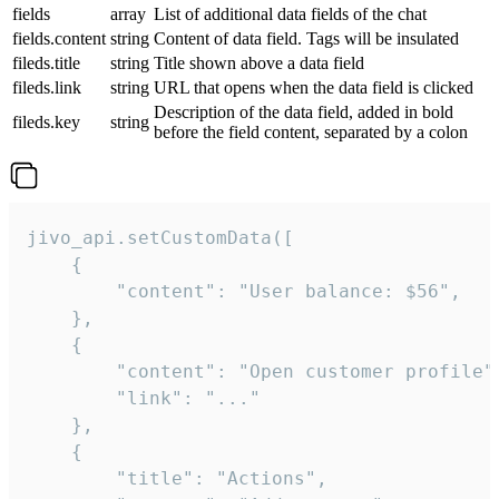
fields
array
List of additional data fields of the chat
fields.content
string
Content of data field. Tags will be insulated
fileds.title
string
Title shown above a data field
fileds.link
string
URL that opens when the data field is clicked
Description of the data field, added in bold
fileds.key
string
before the field content, separated by a colon
jivo_api.setCustomData([

    {

        "content": "User balance: $56",

    },

    {

        "content": "Open customer profile",
        "link": "..."

    },

    {

        "title": "Actions",
