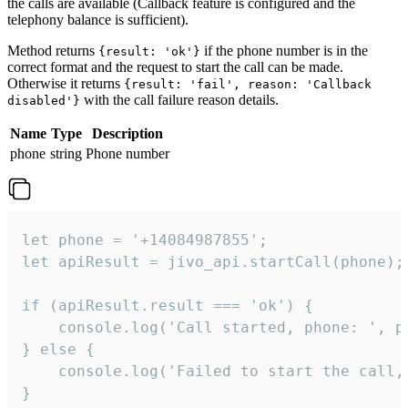
the calls are available (Callback feature is configured and the
telephony balance is sufficient).
Method returns
if the phone number is in the
{result: 'ok'}
correct format and the request to start the call can be made.
Otherwise it returns
{result: 'fail', reason: 'Callback
with the call failure reason details.
disabled'}
Name
Type
Description
phone
string
Phone number
let phone = '+14084987855';

let apiResult = jivo_api.startCall(phone);

if (apiResult.result === 'ok') {

    console.log('Call started, phone: ', ph
} else {

    console.log('Failed to start the call,
}