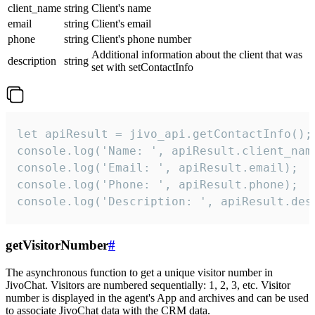
client_name
string
Client's name
email
string
Client's email
phone
string
Client's phone number
Additional information about the client that was
description
string
set with setContactInfo
let apiResult = jivo_api.getContactInfo();

console.log('Name: ', apiResult.client_name
console.log('Email: ', apiResult.email);

console.log('Phone: ', apiResult.phone);

console.log('Description: ', apiResult.des
getVisitorNumber
#
The asynchronous function to get a unique visitor number in
JivoChat. Visitors are numbered sequentially: 1, 2, 3, etc. Visitor
number is displayed in the agent's App and archives and can be used
to associate JivoChat data with the CRM data.