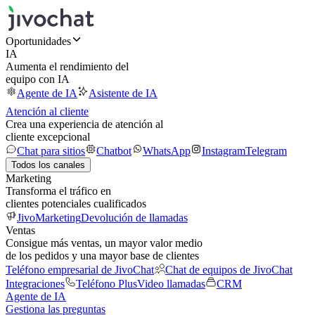
Oportunidades
IA
Aumenta el rendimiento del
equipo con IA
Agente de IA
Asistente de IA
Atención al cliente
Crea una experiencia de atención al
cliente excepcional
Chat para sitios
Chatbot
WhatsApp
Instagram
Telegram
Todos los canales
Marketing
Transforma el tráfico en
clientes potenciales cualificados
JivoMarketing
Devolución de llamadas
Ventas
Consigue más ventas, un mayor valor medio
de los pedidos y una mayor base de clientes
Teléfono empresarial de JivoChat
Chat de equipos de JivoChat
Integraciones
Teléfono Plus
Video llamadas
CRM
Agente de IA
Gestiona las preguntas