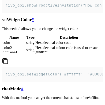
jivo_api.showProactiveInvitation("How can 
setWidgetColor
#
This method allows you to change the widget color.
Name
Type
Description
color
string
Hexadecimal color code
color2
Hexadecimal colour code is used to create
string
gradient
optional
jivo_api.setWidgetColor('#ffffff', '#00000
chatMode
#
With this method you can get the current chat status: online/offline.