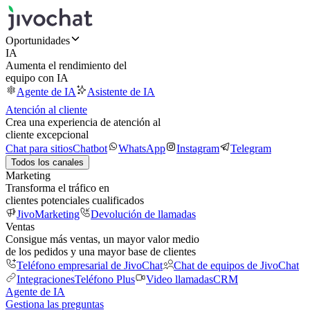
Oportunidades
IA
Aumenta el rendimiento del
equipo con IA
Agente de IA
Asistente de IA
Atención al cliente
Crea una experiencia de atención al
cliente excepcional
Chat para sitios
Chatbot
WhatsApp
Instagram
Telegram
Todos los canales
Marketing
Transforma el tráfico en
clientes potenciales cualificados
JivoMarketing
Devolución de llamadas
Ventas
Consigue más ventas, un mayor valor medio
de los pedidos y una mayor base de clientes
Teléfono empresarial de JivoChat
Chat de equipos de JivoChat
Integraciones
Teléfono Plus
Video llamadas
CRM
Agente de IA
Gestiona las preguntas