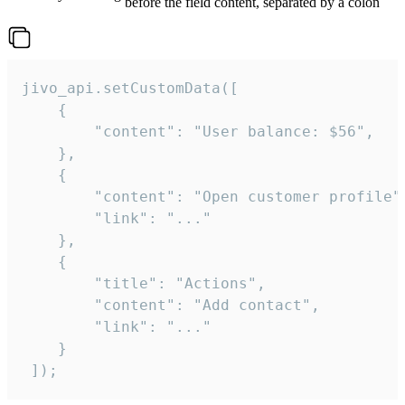
before the field content, separated by a colon
jivo_api.setCustomData([

    {

        "content": "User balance: $56",

    },

    {

        "content": "Open customer profile",
        "link": "..."

    },

    {

        "title": "Actions",

        "content": "Add contact",

        "link": "..."

    }

 ]);