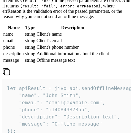
It returns
if the passed parameters are correct. And
{result: 'ok'}
it returns
, where
{result: 'fail', error: errReason}
errReason is the validation error of the passed parameters, or the
reason why you can not send an offline message.
Name
Type
Description
name
string
Client's name
email
string
Client's email
phone
string
Client's phone number
description
string
Additional information about the client
message
string
Offline message text
let apiResult = jivo_api.sendOfflineMessage
    "name": "John Smith",

    "email": "email@example.com",

    "phone": "+14084987855",

    "description": "Description text",

    "message": "Offline message"

});
