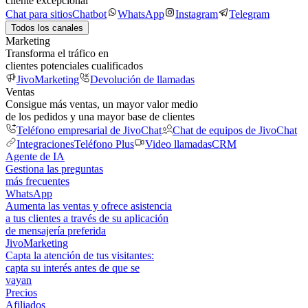
cliente excepcional
Chat para sitios
Chatbot
WhatsApp
Instagram
Telegram
Todos los canales
Marketing
Transforma el tráfico en
clientes potenciales cualificados
JivoMarketing
Devolución de llamadas
Ventas
Consigue más ventas, un mayor valor medio
de los pedidos y una mayor base de clientes
Teléfono empresarial de JivoChat
Chat de equipos de JivoChat
Integraciones
Teléfono Plus
Video llamadas
CRM
Agente de IA
Gestiona las preguntas
más frecuentes
WhatsApp
Aumenta las ventas y ofrece asistencia
a tus clientes a través de su aplicación
de mensajería preferida
JivoMarketing
Capta la atención de tus visitantes:
capta su interés antes de que se
vayan
Precios
Afiliados