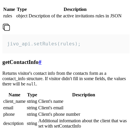
Name
Type
Description
rules
object
Description of the active invitations rules in JSON
jivo_api.setRules(rules);
getContactInfo
#
Returns visitor's contact info from the contacts form as a
contact_info structure. If visitor didn't fill in some fields, the values
there will be
.
null
Name
Type
Description
client_name
string
Client's name
email
string
Client's email
phone
string
Client's phone number
Additional information about the client that was
description
string
set with setContactInfo