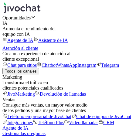
Oportunidades
IA
Aumenta el rendimiento del
equipo con IA
Agente de IA
Asistente de IA
Atención al cliente
Crea una experiencia de atención al
cliente excepcional
Chat para sitios
Chatbot
WhatsApp
Instagram
Telegram
Todos los canales
Marketing
Transforma el tráfico en
clientes potenciales cualificados
JivoMarketing
Devolución de llamadas
Ventas
Consigue más ventas, un mayor valor medio
de los pedidos y una mayor base de clientes
Teléfono empresarial de JivoChat
Chat de equipos de JivoChat
Integraciones
Teléfono Plus
Video llamadas
CRM
Agente de IA
Gestiona las preguntas