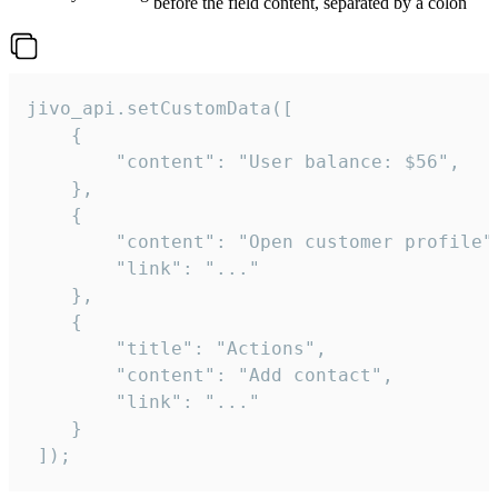
before the field content, separated by a colon
jivo_api.setCustomData([

    {

        "content": "User balance: $56",

    },

    {

        "content": "Open customer profile",
        "link": "..."

    },

    {

        "title": "Actions",

        "content": "Add contact",

        "link": "..."

    }

 ]);