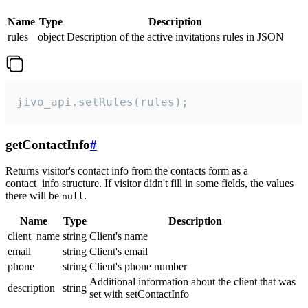
Name
Type
Description
rules
object
Description of the active invitations rules in JSON
jivo_api.setRules(rules);
getContactInfo
#
Returns visitor's contact info from the contacts form as a
contact_info structure. If visitor didn't fill in some fields, the values
there will be
.
null
Name
Type
Description
client_name
string
Client's name
email
string
Client's email
phone
string
Client's phone number
Additional information about the client that was
description
string
set with setContactInfo