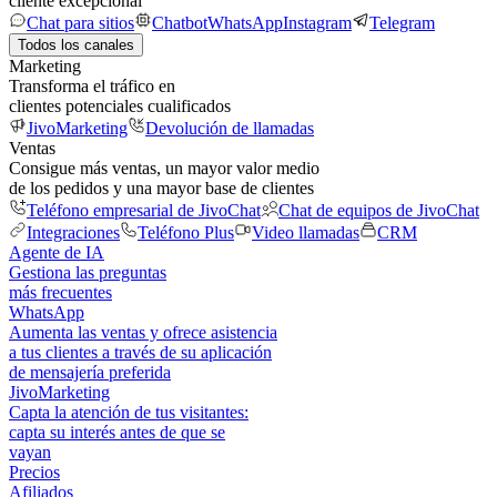
cliente excepcional
Chat para sitios
Chatbot
WhatsApp
Instagram
Telegram
Todos los canales
Marketing
Transforma el tráfico en
clientes potenciales cualificados
JivoMarketing
Devolución de llamadas
Ventas
Consigue más ventas, un mayor valor medio
de los pedidos y una mayor base de clientes
Teléfono empresarial de JivoChat
Chat de equipos de JivoChat
Integraciones
Teléfono Plus
Video llamadas
CRM
Agente de IA
Gestiona las preguntas
más frecuentes
WhatsApp
Aumenta las ventas y ofrece asistencia
a tus clientes a través de su aplicación
de mensajería preferida
JivoMarketing
Capta la atención de tus visitantes:
capta su interés antes de que se
vayan
Precios
Afiliados