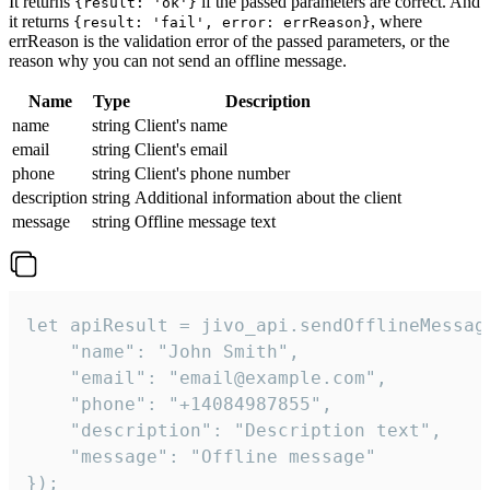
It returns
if the passed parameters are correct. And
{result: 'ok'}
it returns
, where
{result: 'fail', error: errReason}
errReason is the validation error of the passed parameters, or the
reason why you can not send an offline message.
Name
Type
Description
name
string
Client's name
email
string
Client's email
phone
string
Client's phone number
description
string
Additional information about the client
message
string
Offline message text
let apiResult = jivo_api.sendOfflineMessage
    "name": "John Smith",

    "email": "email@example.com",

    "phone": "+14084987855",

    "description": "Description text",

    "message": "Offline message"

});
