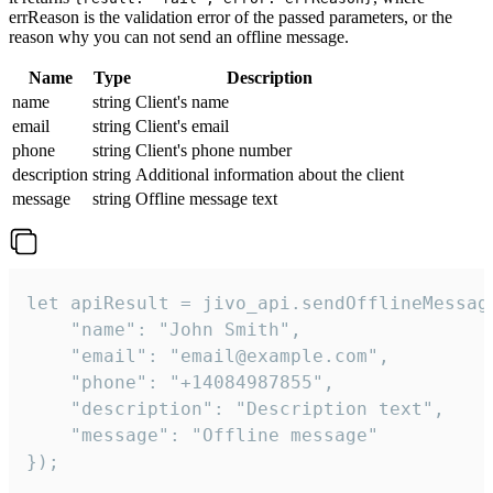
errReason is the validation error of the passed parameters, or the
reason why you can not send an offline message.
Name
Type
Description
name
string
Client's name
email
string
Client's email
phone
string
Client's phone number
description
string
Additional information about the client
message
string
Offline message text
let apiResult = jivo_api.sendOfflineMessage
    "name": "John Smith",

    "email": "email@example.com",

    "phone": "+14084987855",

    "description": "Description text",

    "message": "Offline message"

});
