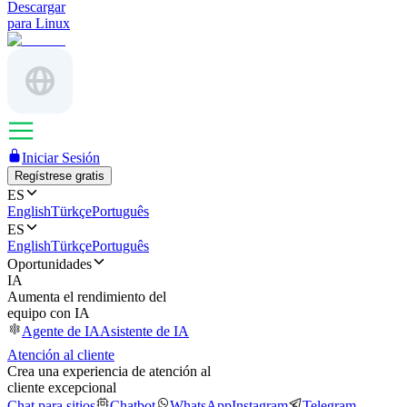
Descargar
para Linux
Iniciar Sesión
Regístrese gratis
ES
English
Türkçe
Português
ES
English
Türkçe
Português
Oportunidades
IA
Aumenta el rendimiento del
equipo con IA
Agente de IA
Asistente de IA
Atención al cliente
Crea una experiencia de atención al
cliente excepcional
Chat para sitios
Chatbot
WhatsApp
Instagram
Telegram