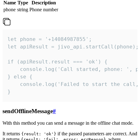
Name
Type
Description
phone
string
Phone number
let phone = '+14084987855';

let apiResult = jivo_api.startCall(phone);

if (apiResult.result === 'ok') {

    console.log('Call started, phone: ', ph
} else {

    console.log('Failed to start the call,
}
sendOfflineMessage
#
With this method you can send a message in the offline chat mode.
It returns
if the passed parameters are correct. And
{result: 'ok'}
it returns
, where
{result: 'fail', error: errReason}