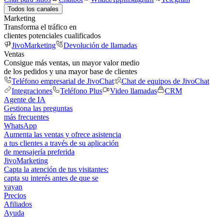
Todos los canales
Marketing
Transforma el tráfico en
clientes potenciales cualificados
JivoMarketing
Devolución de llamadas
Ventas
Consigue más ventas, un mayor valor medio
de los pedidos y una mayor base de clientes
Teléfono empresarial de JivoChat
Chat de equipos de JivoChat
Integraciones
Teléfono Plus
Video llamadas
CRM
Agente de IA
Gestiona las preguntas
más frecuentes
WhatsApp
Aumenta las ventas y ofrece asistencia
a tus clientes a través de su aplicación
de mensajería preferida
JivoMarketing
Capta la atención de tus visitantes:
capta su interés antes de que se
vayan
Precios
Afiliados
Ayuda