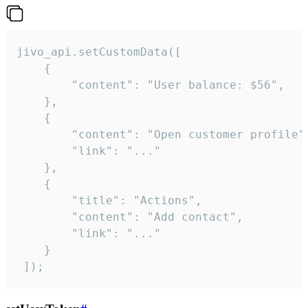
jivo_api.setCustomData([

    {

        "content": "User balance: $56",

    },

    {

        "content": "Open customer profile",
        "link": "..."

    },

    {

        "title": "Actions",

        "content": "Add contact",

        "link": "..."

    }

 ]);