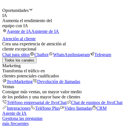
Oportunidades
IA
Aumenta el rendimiento del
equipo con IA
Agente de IA
Asistente de IA
Atención al cliente
Crea una experiencia de atención al
cliente excepcional
Chat para sitios
Chatbot
WhatsApp
Instagram
Telegram
Todos los canales
Marketing
Transforma el tráfico en
clientes potenciales cualificados
JivoMarketing
Devolución de llamadas
Ventas
Consigue más ventas, un mayor valor medio
de los pedidos y una mayor base de clientes
Teléfono empresarial de JivoChat
Chat de equipos de JivoChat
Integraciones
Teléfono Plus
Video llamadas
CRM
Agente de IA
Gestiona las preguntas
más frecuentes