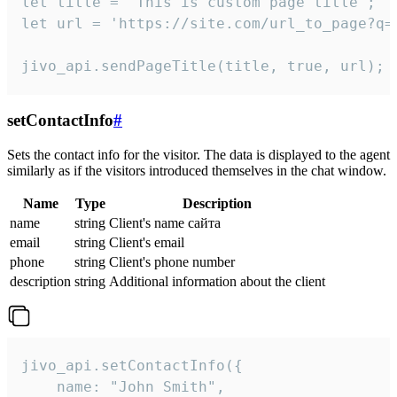
let title = 'This is custom page title';

let url = 'https://site.com/url_to_page?q=p
jivo_api.sendPageTitle(title, true, url);
setContactInfo
#
Sets the contact info for the visitor. The data is displayed to the agent
similarly as if the visitors introduced themselves in the chat window.
Name
Type
Description
name
string
Client's name сайта
email
string
Client's email
phone
string
Client's phone number
description
string
Additional information about the client
jivo_api.setContactInfo({

    name: "John Smith",
