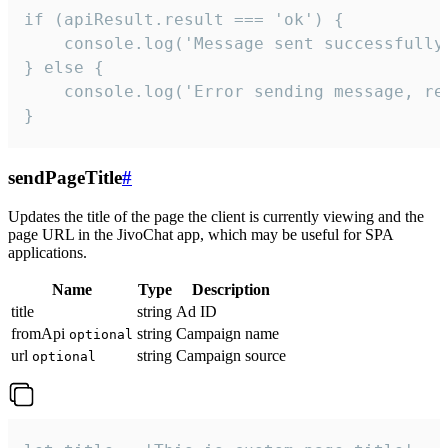
if (apiResult.result === 'ok') {

    console.log('Message sent successfully'
} else {

    console.log('Error sending message, rea
}
sendPageTitle
#
Updates the title of the page the client is currently viewing and the
page URL in the JivoChat app, which may be useful for SPA
applications.
Name
Type
Description
title
string
Ad ID
fromApi
string
Campaign name
optional
url
string
Campaign source
optional