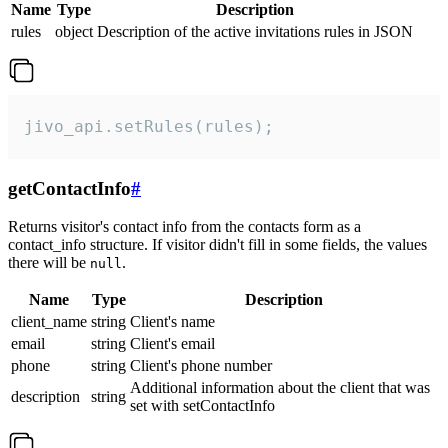
Name
Type
Description
rules
object
Description of the active invitations rules in JSON
jivo_api.setRules(rules);
getContactInfo
#
Returns visitor's contact info from the contacts form as a
contact_info structure. If visitor didn't fill in some fields, the values
there will be
.
null
Name
Type
Description
client_name
string
Client's name
email
string
Client's email
phone
string
Client's phone number
Additional information about the client that was
description
string
set with setContactInfo