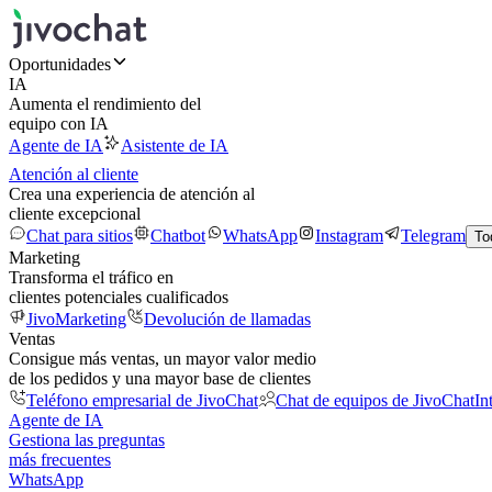
Oportunidades
IA
Aumenta el rendimiento del
equipo con IA
Agente de IA
Asistente de IA
Atención al cliente
Crea una experiencia de atención al
cliente excepcional
Chat para sitios
Chatbot
WhatsApp
Instagram
Telegram
To
Marketing
Transforma el tráfico en
clientes potenciales cualificados
JivoMarketing
Devolución de llamadas
Ventas
Consigue más ventas, un mayor valor medio
de los pedidos y una mayor base de clientes
Teléfono empresarial de JivoChat
Chat de equipos de JivoChat
In
Agente de IA
Gestiona las preguntas
más frecuentes
WhatsApp