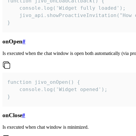
function jivo_onLoadCallback() {

    console.log('Widget fully loaded');

    jivo_api.showProactiveInvitation("How c
}
onOpen
#
Is executed when the chat window is open both automatically (via proa
function jivo_onOpen() {

    console.log('Widget opened');

}
onClose
#
Is executed when chat window is minimized.