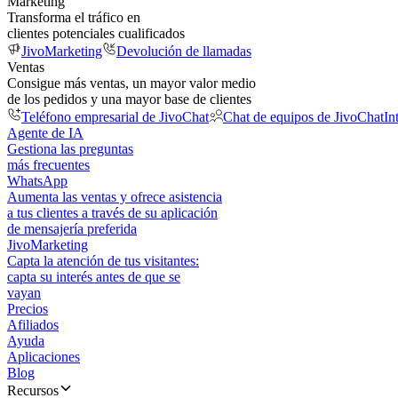
Marketing
Transforma el tráfico en
clientes potenciales cualificados
JivoMarketing
Devolución de llamadas
Ventas
Consigue más ventas, un mayor valor medio
de los pedidos y una mayor base de clientes
Teléfono empresarial de JivoChat
Chat de equipos de JivoChat
In
Agente de IA
Gestiona las preguntas
más frecuentes
WhatsApp
Aumenta las ventas y ofrece asistencia
a tus clientes a través de su aplicación
de mensajería preferida
JivoMarketing
Capta la atención de tus visitantes:
capta su interés antes de que se
vayan
Precios
Afiliados
Ayuda
Aplicaciones
Blog
Recursos