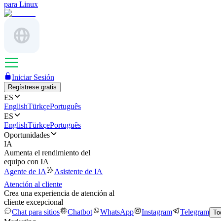
para Linux
Iniciar Sesión
Regístrese gratis
ES
English
Türkçe
Português
ES
English
Türkçe
Português
Oportunidades
IA
Aumenta el rendimiento del
equipo con IA
Agente de IA
Asistente de IA
Atención al cliente
Crea una experiencia de atención al
cliente excepcional
Chat para sitios
Chatbot
WhatsApp
Instagram
Telegram
To