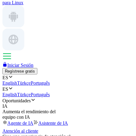
para Linux
Iniciar Sesión
Regístrese gratis
ES
English
Türkçe
Português
ES
English
Türkçe
Português
Oportunidades
IA
Aumenta el rendimiento del
equipo con IA
Agente de IA
Asistente de IA
Atención al cliente