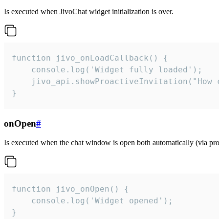
Is executed when JivoChat widget initialization is over.
function jivo_onLoadCallback() {

    console.log('Widget fully loaded');

    jivo_api.showProactiveInvitation("How c
}
onOpen
#
Is executed when the chat window is open both automatically (via proa
function jivo_onOpen() {

    console.log('Widget opened');

}