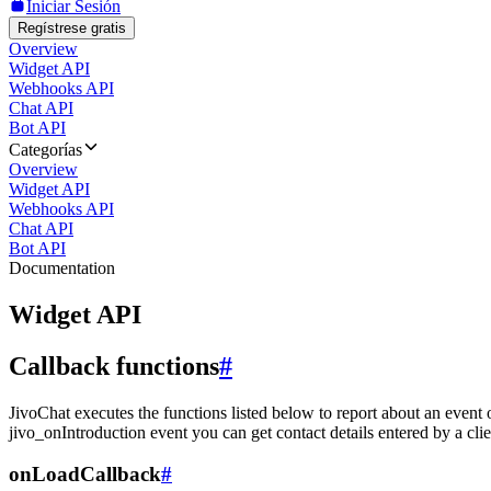
Iniciar Sesión
Regístrese gratis
Overview
Widget API
Webhooks API
Chat API
Bot API
Categorías
Overview
Widget API
Webhooks API
Chat API
Bot API
Documentation
Widget API
Callback functions
#
JivoChat executes the functions listed below to report about an event 
jivo_onIntroduction event you can get contact details entered by a clie
onLoadCallback
#