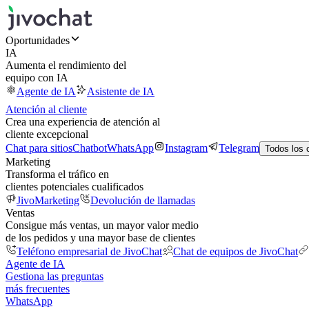
Oportunidades
IA
Aumenta el rendimiento del
equipo con IA
Agente de IA
Asistente de IA
Atención al cliente
Crea una experiencia de atención al
cliente excepcional
Chat para sitios
Chatbot
WhatsApp
Instagram
Telegram
Todos los 
Marketing
Transforma el tráfico en
clientes potenciales cualificados
JivoMarketing
Devolución de llamadas
Ventas
Consigue más ventas, un mayor valor medio
de los pedidos y una mayor base de clientes
Teléfono empresarial de JivoChat
Chat de equipos de JivoChat
Agente de IA
Gestiona las preguntas
más frecuentes
WhatsApp