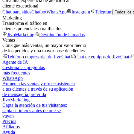
Crea una experiencia de atención al
cliente excepcional
Chat para sitios
Chatbot
WhatsApp
Instagram
Telegram
Todos los 
Marketing
Transforma el tráfico en
clientes potenciales cualificados
JivoMarketing
Devolución de llamadas
Ventas
Consigue más ventas, un mayor valor medio
de los pedidos y una mayor base de clientes
Teléfono empresarial de JivoChat
Chat de equipos de JivoChat
Agente de IA
Gestiona las preguntas
más frecuentes
WhatsApp
Aumenta las ventas y ofrece asistencia
a tus clientes a través de su aplicación
de mensajería preferida
JivoMarketing
Capta la atención de tus visitantes:
capta su interés antes de que se
vayan
Precios
Afiliados
Ayuda