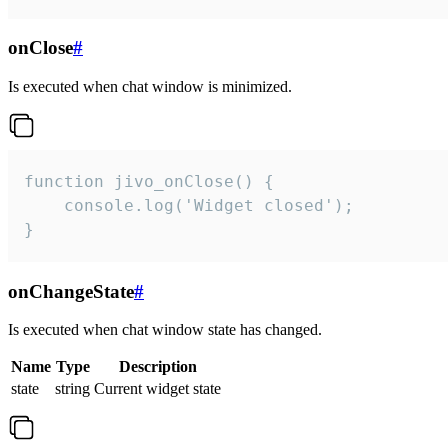
onClose
#
Is executed when chat window is minimized.
function jivo_onClose() {

    console.log('Widget closed');

}
onChangeState
#
Is executed when chat window state has changed.
Name
Type
Description
state
string
Current widget state