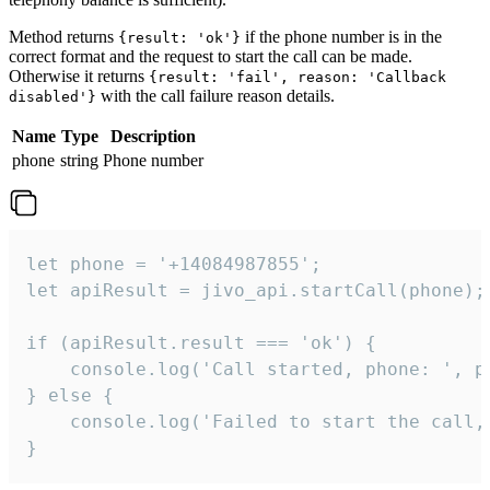
Method returns
if the phone number is in the
{result: 'ok'}
correct format and the request to start the call can be made.
Otherwise it returns
{result: 'fail', reason: 'Callback
with the call failure reason details.
disabled'}
Name
Type
Description
phone
string
Phone number
let phone = '+14084987855';

let apiResult = jivo_api.startCall(phone);

if (apiResult.result === 'ok') {

    console.log('Call started, phone: ', ph
} else {

    console.log('Failed to start the call,
}