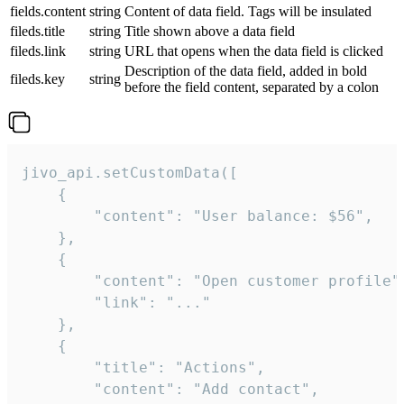
fields.content
string
Content of data field. Tags will be insulated
fileds.title
string
Title shown above a data field
fileds.link
string
URL that opens when the data field is clicked
Description of the data field, added in bold
fileds.key
string
before the field content, separated by a colon
jivo_api.setCustomData([

    {

        "content": "User balance: $56",

    },

    {

        "content": "Open customer profile",
        "link": "..."

    },

    {

        "title": "Actions",

        "content": "Add contact",
