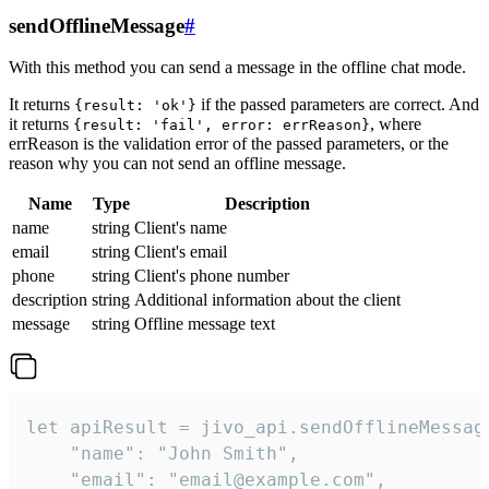
sendOfflineMessage
#
With this method you can send a message in the offline chat mode.
It returns
if the passed parameters are correct. And
{result: 'ok'}
it returns
, where
{result: 'fail', error: errReason}
errReason is the validation error of the passed parameters, or the
reason why you can not send an offline message.
Name
Type
Description
name
string
Client's name
email
string
Client's email
phone
string
Client's phone number
description
string
Additional information about the client
message
string
Offline message text
let apiResult = jivo_api.sendOfflineMessage
    "name": "John Smith",

    "email": "email@example.com",
