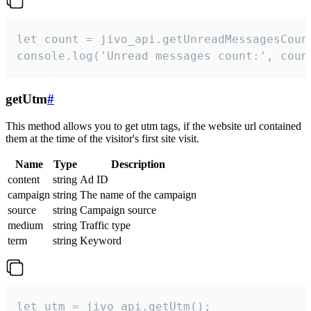
let count = jivo_api.getUnreadMessagesCount
console.log('Unread messages count:', coun
getUtm
#
This method allows you to get utm tags, if the website url contained
them at the time of the visitor's first site visit.
Name
Type
Description
content
string
Ad ID
campaign
string
The name of the campaign
source
string
Campaign source
medium
string
Traffic type
term
string
Keyword
let utm = jivo_api.getUtm();
