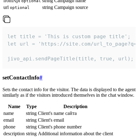
fromApi
string
Campaign name
optional
url
string
Campaign source
optional
let title = 'This is custom page title';

let url = 'https://site.com/url_to_page?q=p
jivo_api.sendPageTitle(title, true, url);
setContactInfo
#
Sets the contact info for the visitor. The data is displayed to the agent
similarly as if the visitors introduced themselves in the chat window.
Name
Type
Description
name
string
Client's name сайта
email
string
Client's email
phone
string
Client's phone number
description
string
Additional information about the client