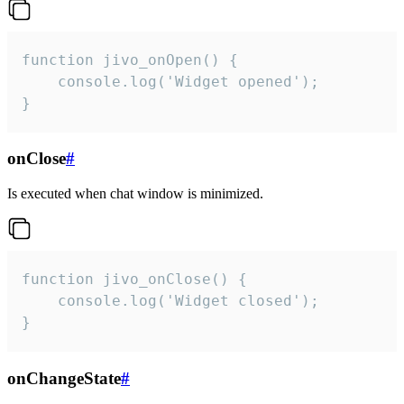
function jivo_onOpen() {

    console.log('Widget opened');

}
onClose
#
Is executed when chat window is minimized.
function jivo_onClose() {

    console.log('Widget closed');

}
onChangeState
#