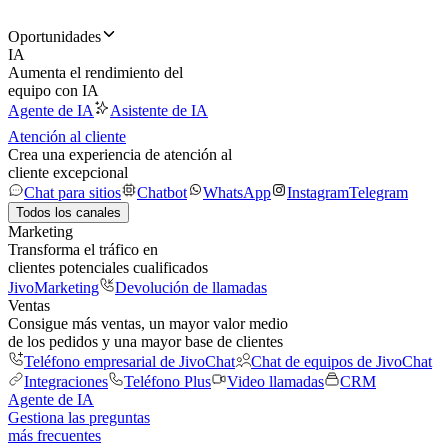
Oportunidades
IA
Aumenta el rendimiento del
equipo con IA
Agente de IA
Asistente de IA
Atención al cliente
Crea una experiencia de atención al
cliente excepcional
Chat para sitios
Chatbot
WhatsApp
Instagram
Telegram
Todos los canales
Marketing
Transforma el tráfico en
clientes potenciales cualificados
JivoMarketing
Devolución de llamadas
Ventas
Consigue más ventas, un mayor valor medio
de los pedidos y una mayor base de clientes
Teléfono empresarial de JivoChat
Chat de equipos de JivoChat
Integraciones
Teléfono Plus
Video llamadas
CRM
Agente de IA
Gestiona las preguntas
más frecuentes