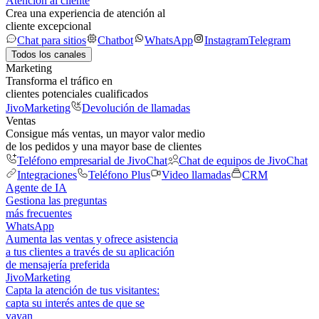
Atención al cliente
Crea una experiencia de atención al
cliente excepcional
Chat para sitios
Chatbot
WhatsApp
Instagram
Telegram
Todos los canales
Marketing
Transforma el tráfico en
clientes potenciales cualificados
JivoMarketing
Devolución de llamadas
Ventas
Consigue más ventas, un mayor valor medio
de los pedidos y una mayor base de clientes
Teléfono empresarial de JivoChat
Chat de equipos de JivoChat
Integraciones
Teléfono Plus
Video llamadas
CRM
Agente de IA
Gestiona las preguntas
más frecuentes
WhatsApp
Aumenta las ventas y ofrece asistencia
a tus clientes a través de su aplicación
de mensajería preferida
JivoMarketing
Capta la atención de tus visitantes:
capta su interés antes de que se
vayan