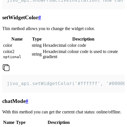
jivo_api.showProactiveInvitation("How can 
setWidgetColor
#
This method allows you to change the widget color.
Name
Type
Description
color
string
Hexadecimal color code
color2
Hexadecimal colour code is used to create
string
gradient
optional
jivo_api.setWidgetColor('#ffffff', '#00000
chatMode
#
With this method you can get the current chat status: online/offline.
Name
Type
Description