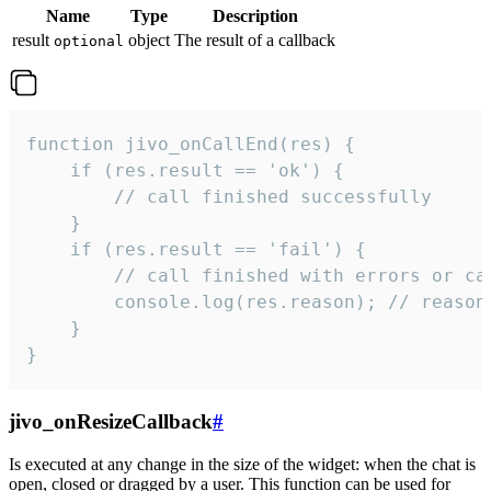
Name
Type
Description
result
object
The result of a callback
optional
function jivo_onCallEnd(res) {

    if (res.result == 'ok') {

        // call finished successfully

    }

    if (res.result == 'fail') {

        // call finished with errors or can
        console.log(res.reason); // reason 
    }

}
jivo_onResizeCallback
#
Is executed at any change in the size of the widget: when the chat is
open, closed or dragged by a user. This function can be used for