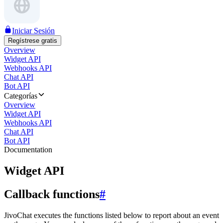
Iniciar Sesión
Regístrese gratis
Overview
Widget API
Webhooks API
Chat API
Bot API
Categorías
Overview
Widget API
Webhooks API
Chat API
Bot API
Documentation
Widget API
Callback functions
#
JivoChat executes the functions listed below to report about an event