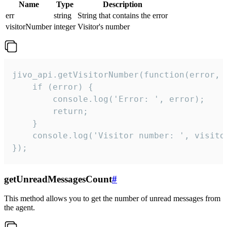
Name
Type
Description
err
string
String that contains the error
visitorNumber
integer
Visitor's number
jivo_api.getVisitorNumber(function(error, v
    if (error) {

        console.log('Error: ', error);

        return;

    }  

    console.log('Visitor number: ', visitor
});
getUnreadMessagesCount
#
This method allows you to get the number of unread messages from
the agent.