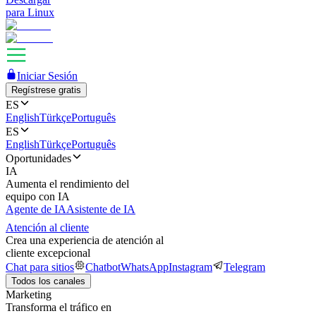
para Linux
Iniciar Sesión
Regístrese gratis
ES
English
Türkçe
Português
ES
English
Türkçe
Português
Oportunidades
IA
Aumenta el rendimiento del
equipo con IA
Agente de IA
Asistente de IA
Atención al cliente
Crea una experiencia de atención al
cliente excepcional
Chat para sitios
Chatbot
WhatsApp
Instagram
Telegram
Todos los canales
Marketing
Transforma el tráfico en