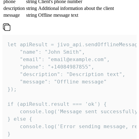
phone
string
Client's phone number
description
string
Additional information about the client
message
string
Offline message text
let apiResult = jivo_api.sendOfflineMessage
    "name": "John Smith",

    "email": "email@example.com",

    "phone": "+14084987855",

    "description": "Description text",

    "message": "Offline message"

});

if (apiResult.result === 'ok') {

    console.log('Message sent successfully'
} else {

    console.log('Error sending message, rea
}