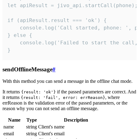
let apiResult = jivo_api.startCall(phone);

if (apiResult.result === 'ok') {

    console.log('Call started, phone: ', ph
} else {

    console.log('Failed to start the call,
}
sendOfflineMessage
#
With this method you can send a message in the offline chat mode.
It returns
if the passed parameters are correct. And
{result: 'ok'}
it returns
, where
{result: 'fail', error: errReason}
errReason is the validation error of the passed parameters, or the
reason why you can not send an offline message.
Name
Type
Description
name
string
Client's name
email
string
Client's email