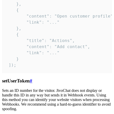
    },

    {

        "content": "Open customer profile",
        "link": "..."

    },

    {

        "title": "Actions",

        "content": "Add contact",

        "link": "..."

    }

 ]);
setUserToken
#
Sets an ID number for the visitor. JivoChat does not display or
handle this ID in any way but sends it in Webhook events. Using
this method you can identify your website visitors when processing
Webhooks. We recommend using a hard-to-guess identifier to avoid
spoofing.