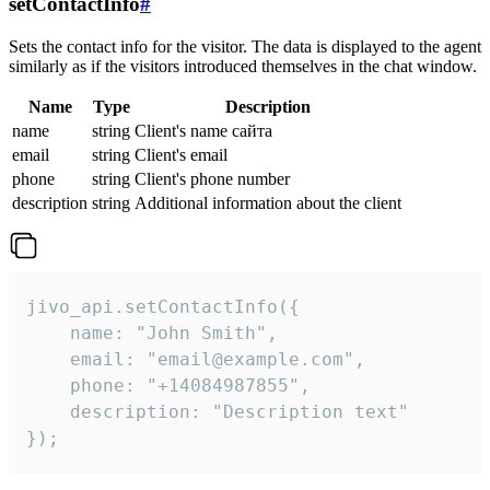
setContactInfo
#
Sets the contact info for the visitor. The data is displayed to the agent
similarly as if the visitors introduced themselves in the chat window.
Name
Type
Description
name
string
Client's name сайта
email
string
Client's email
phone
string
Client's phone number
description
string
Additional information about the client
jivo_api.setContactInfo({

    name: "John Smith",

    email: "email@example.com",

    phone: "+14084987855",

    description: "Description text"

});