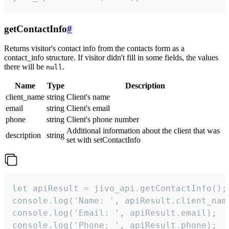
getContactInfo
#
Returns visitor's contact info from the contacts form as a
contact_info structure. If visitor didn't fill in some fields, the values
there will be
.
null
Name
Type
Description
client_name
string
Client's name
email
string
Client's email
phone
string
Client's phone number
Additional information about the client that was
description
string
set with setContactInfo
let apiResult = jivo_api.getContactInfo();

console.log('Name: ', apiResult.client_name
console.log('Email: ', apiResult.email);

console.log('Phone: ', apiResult.phone);
