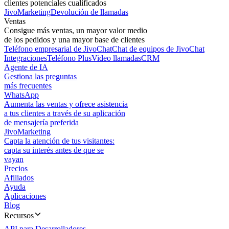
clientes potenciales cualificados
JivoMarketing
Devolución de llamadas
Ventas
Consigue más ventas, un mayor valor medio
de los pedidos y una mayor base de clientes
Teléfono empresarial de JivoChat
Chat de equipos de JivoChat
Integraciones
Teléfono Plus
Video llamadas
CRM
Agente de IA
Gestiona las preguntas
más frecuentes
WhatsApp
Aumenta las ventas y ofrece asistencia
a tus clientes a través de su aplicación
de mensajería preferida
JivoMarketing
Capta la atención de tus visitantes:
capta su interés antes de que se
vayan
Precios
Afiliados
Ayuda
Aplicaciones
Blog
Recursos
API para Desarrolladores