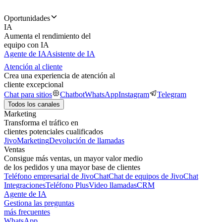
Oportunidades
IA
Aumenta el rendimiento del
equipo con IA
Agente de IA
Asistente de IA
Atención al cliente
Crea una experiencia de atención al
cliente excepcional
Chat para sitios
Chatbot
WhatsApp
Instagram
Telegram
Todos los canales
Marketing
Transforma el tráfico en
clientes potenciales cualificados
JivoMarketing
Devolución de llamadas
Ventas
Consigue más ventas, un mayor valor medio
de los pedidos y una mayor base de clientes
Teléfono empresarial de JivoChat
Chat de equipos de JivoChat
Integraciones
Teléfono Plus
Video llamadas
CRM
Agente de IA
Gestiona las preguntas
más frecuentes
WhatsApp