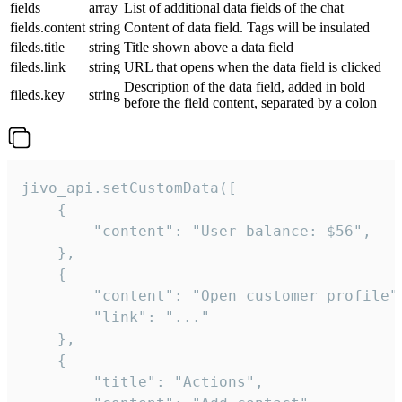
fields
array
List of additional data fields of the chat
fields.content
string
Content of data field. Tags will be insulated
fileds.title
string
Title shown above a data field
fileds.link
string
URL that opens when the data field is clicked
Description of the data field, added in bold
fileds.key
string
before the field content, separated by a colon
jivo_api.setCustomData([

    {

        "content": "User balance: $56",

    },

    {

        "content": "Open customer profile",
        "link": "..."

    },

    {

        "title": "Actions",
