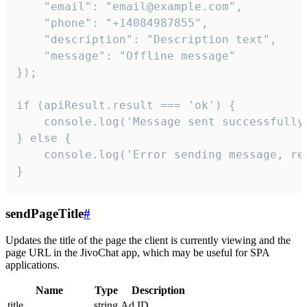
    "email": "email@example.com",

    "phone": "+14084987855",

    "description": "Description text",

    "message": "Offline message"

});

if (apiResult.result === 'ok') {

    console.log('Message sent successfully'
} else {

    console.log('Error sending message, rea
}
sendPageTitle
#
Updates the title of the page the client is currently viewing and the
page URL in the JivoChat app, which may be useful for SPA
applications.
Name
Type
Description
title
string
Ad ID