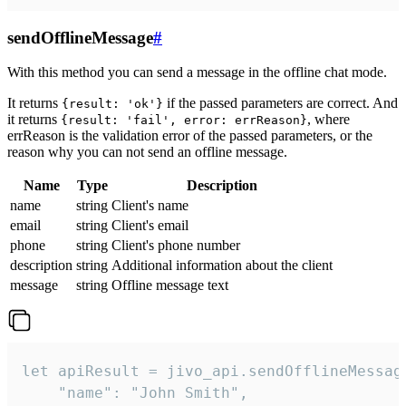
sendOfflineMessage
#
With this method you can send a message in the offline chat mode.
It returns
if the passed parameters are correct. And
{result: 'ok'}
it returns
, where
{result: 'fail', error: errReason}
errReason is the validation error of the passed parameters, or the
reason why you can not send an offline message.
Name
Type
Description
name
string
Client's name
email
string
Client's email
phone
string
Client's phone number
description
string
Additional information about the client
message
string
Offline message text
let apiResult = jivo_api.sendOfflineMessage
    "name": "John Smith",
