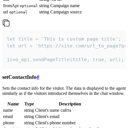
fromApi
string
Campaign name
optional
url
string
Campaign source
optional
let title = 'This is custom page title';

let url = 'https://site.com/url_to_page?q=p
jivo_api.sendPageTitle(title, true, url);
setContactInfo
#
Sets the contact info for the visitor. The data is displayed to the agent
similarly as if the visitors introduced themselves in the chat window.
Name
Type
Description
name
string
Client's name сайта
email
string
Client's email
phone
string
Client's phone number