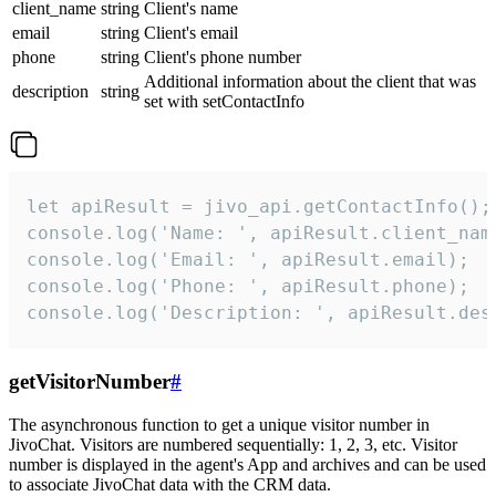
client_name
string
Client's name
email
string
Client's email
phone
string
Client's phone number
Additional information about the client that was
description
string
set with setContactInfo
let apiResult = jivo_api.getContactInfo();

console.log('Name: ', apiResult.client_name
console.log('Email: ', apiResult.email);

console.log('Phone: ', apiResult.phone);

console.log('Description: ', apiResult.des
getVisitorNumber
#
The asynchronous function to get a unique visitor number in
JivoChat. Visitors are numbered sequentially: 1, 2, 3, etc. Visitor
number is displayed in the agent's App and archives and can be used
to associate JivoChat data with the CRM data.