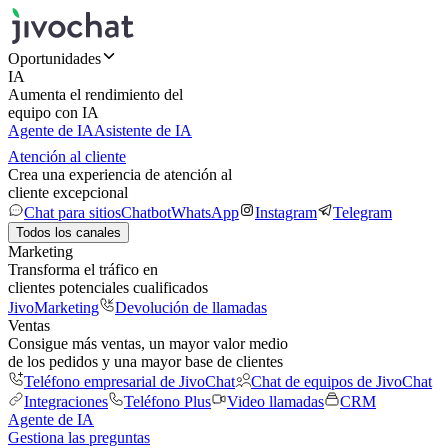
Oportunidades
IA
Aumenta el rendimiento del
equipo con IA
Agente de IA
Asistente de IA
Atención al cliente
Crea una experiencia de atención al
cliente excepcional
Chat para sitios
Chatbot
WhatsApp
Instagram
Telegram
Todos los canales
Marketing
Transforma el tráfico en
clientes potenciales cualificados
JivoMarketing
Devolución de llamadas
Ventas
Consigue más ventas, un mayor valor medio
de los pedidos y una mayor base de clientes
Teléfono empresarial de JivoChat
Chat de equipos de JivoChat
Integraciones
Teléfono Plus
Video llamadas
CRM
Agente de IA
Gestiona las preguntas