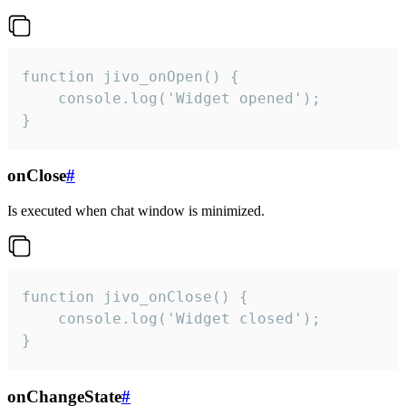
function jivo_onOpen() {

    console.log('Widget opened');

}
onClose
#
Is executed when chat window is minimized.
function jivo_onClose() {

    console.log('Widget closed');

}
onChangeState
#