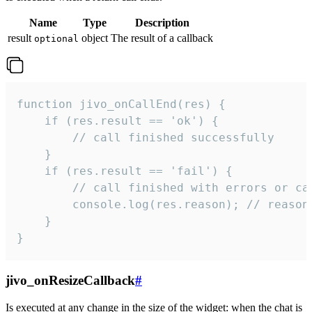
Name
Type
Description
result
object
The result of a callback
optional
function jivo_onCallEnd(res) {

    if (res.result == 'ok') {

        // call finished successfully

    }

    if (res.result == 'fail') {

        // call finished with errors or can
        console.log(res.reason); // reason 
    }

}
jivo_onResizeCallback
#
Is executed at any change in the size of the widget: when the chat is