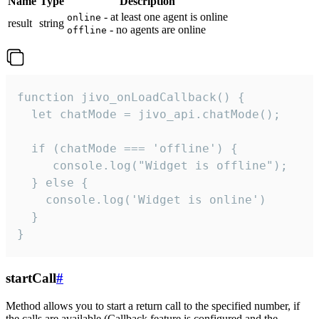
Name
Type
Description
- at least one agent is online
online
result
string
- no agents are online
offline
function jivo_onLoadCallback() {

  let chatMode = jivo_api.chatMode();

  if (chatMode === 'offline') {

     console.log("Widget is offline");

  } else {

    console.log('Widget is online')

  }

}
startCall
#
Method allows you to start a return call to the specified number, if
the calls are available (Callback feature is configured and the