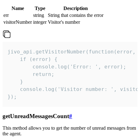
Name
Type
Description
err
string
String that contains the error
visitorNumber
integer
Visitor's number
jivo_api.getVisitorNumber(function(error, v
    if (error) {

        console.log('Error: ', error);

        return;

    }  

    console.log('Visitor number: ', visitor
});
getUnreadMessagesCount
#
This method allows you to get the number of unread messages from
the agent.