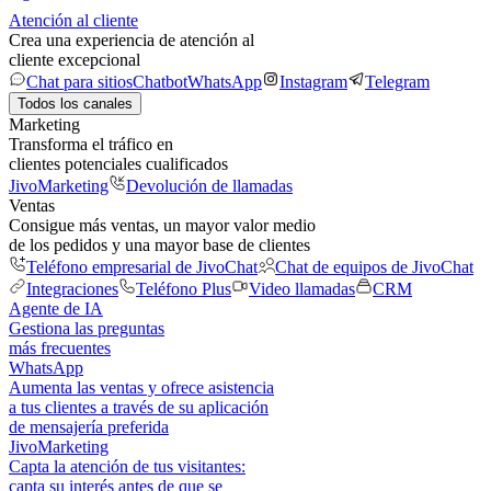
Atención al cliente
Crea una experiencia de atención al
cliente excepcional
Chat para sitios
Chatbot
WhatsApp
Instagram
Telegram
Todos los canales
Marketing
Transforma el tráfico en
clientes potenciales cualificados
JivoMarketing
Devolución de llamadas
Ventas
Consigue más ventas, un mayor valor medio
de los pedidos y una mayor base de clientes
Teléfono empresarial de JivoChat
Chat de equipos de JivoChat
Integraciones
Teléfono Plus
Video llamadas
CRM
Agente de IA
Gestiona las preguntas
más frecuentes
WhatsApp
Aumenta las ventas y ofrece asistencia
a tus clientes a través de su aplicación
de mensajería preferida
JivoMarketing
Capta la atención de tus visitantes:
capta su interés antes de que se