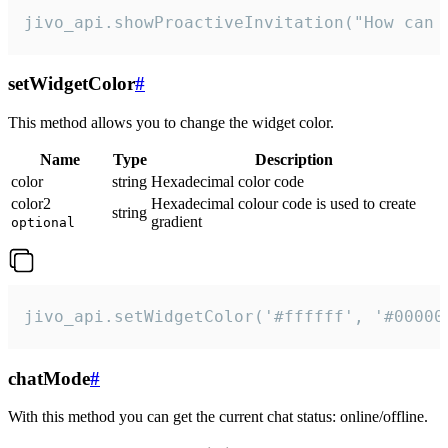
jivo_api.showProactiveInvitation("How can 
setWidgetColor
#
This method allows you to change the widget color.
Name
Type
Description
color
string
Hexadecimal color code
color2
Hexadecimal colour code is used to create
string
gradient
optional
jivo_api.setWidgetColor('#ffffff', '#00000
chatMode
#
With this method you can get the current chat status: online/offline.