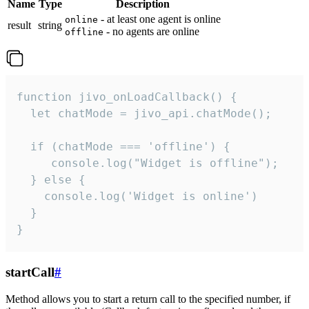
Name
Type
Description
- at least one agent is online
online
result
string
- no agents are online
offline
function jivo_onLoadCallback() {

  let chatMode = jivo_api.chatMode();

  if (chatMode === 'offline') {

     console.log("Widget is offline");

  } else {

    console.log('Widget is online')

  }

}
startCall
#
Method allows you to start a return call to the specified number, if