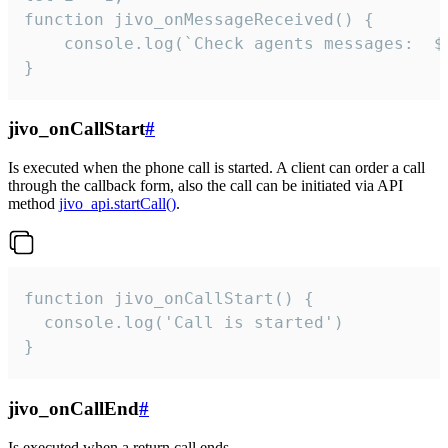
function jivo_onMessageReceived() {

	console.log(`Check agents messages:  ${i++}`)

}
jivo_onCallStart
#
Is executed when the phone call is started. A client can order a call
through the callback form, also the call can be initiated via API
method
jivo_api.startCall()
.
function jivo_onCallStart() {

  console.log('Call is started')

}
jivo_onCallEnd
#
Is executed when a return call ends.