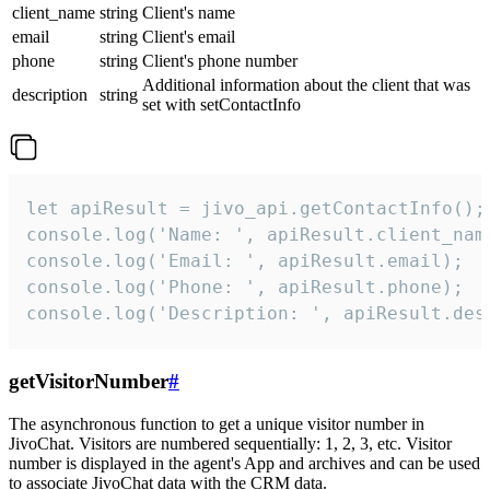
client_name
string
Client's name
email
string
Client's email
phone
string
Client's phone number
Additional information about the client that was
description
string
set with setContactInfo
let apiResult = jivo_api.getContactInfo();

console.log('Name: ', apiResult.client_name
console.log('Email: ', apiResult.email);

console.log('Phone: ', apiResult.phone);

console.log('Description: ', apiResult.des
getVisitorNumber
#
The asynchronous function to get a unique visitor number in
JivoChat. Visitors are numbered sequentially: 1, 2, 3, etc. Visitor
number is displayed in the agent's App and archives and can be used
to associate JivoChat data with the CRM data.