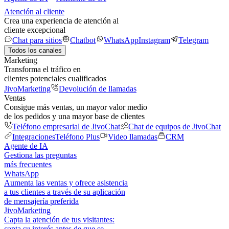
Atención al cliente
Crea una experiencia de atención al
cliente excepcional
Chat para sitios
Chatbot
WhatsApp
Instagram
Telegram
Todos los canales
Marketing
Transforma el tráfico en
clientes potenciales cualificados
JivoMarketing
Devolución de llamadas
Ventas
Consigue más ventas, un mayor valor medio
de los pedidos y una mayor base de clientes
Teléfono empresarial de JivoChat
Chat de equipos de JivoChat
Integraciones
Teléfono Plus
Video llamadas
CRM
Agente de IA
Gestiona las preguntas
más frecuentes
WhatsApp
Aumenta las ventas y ofrece asistencia
a tus clientes a través de su aplicación
de mensajería preferida
JivoMarketing
Capta la atención de tus visitantes:
capta su interés antes de que se