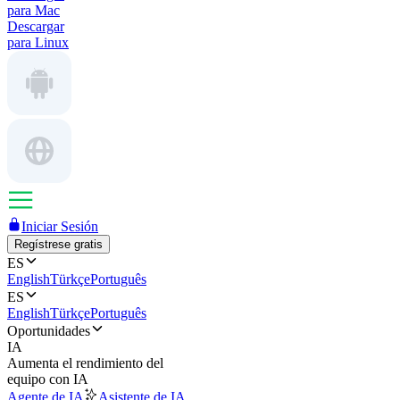
para Mac
Descargar
para Linux
Iniciar Sesión
Regístrese gratis
ES
English
Türkçe
Português
ES
English
Türkçe
Português
Oportunidades
IA
Aumenta el rendimiento del
equipo con IA
Agente de IA
Asistente de IA