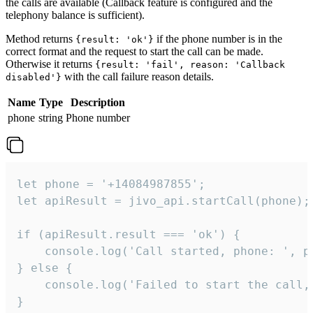
the calls are available (Callback feature is configured and the
telephony balance is sufficient).
Method returns
if the phone number is in the
{result: 'ok'}
correct format and the request to start the call can be made.
Otherwise it returns
{result: 'fail', reason: 'Callback
with the call failure reason details.
disabled'}
Name
Type
Description
phone
string
Phone number
let phone = '+14084987855';

let apiResult = jivo_api.startCall(phone);

if (apiResult.result === 'ok') {

    console.log('Call started, phone: ', ph
} else {

    console.log('Failed to start the call,
}