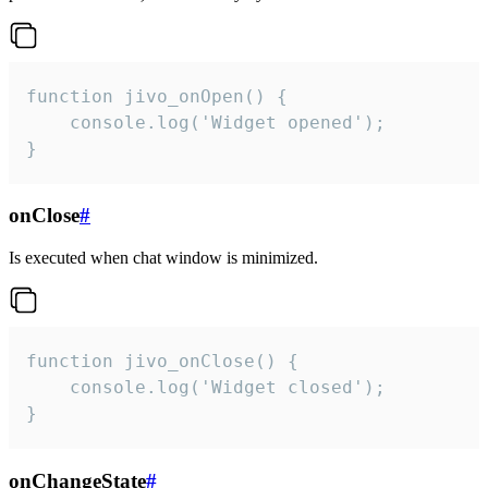
function jivo_onOpen() {

    console.log('Widget opened');

}
onClose
#
Is executed when chat window is minimized.
function jivo_onClose() {

    console.log('Widget closed');

}
onChangeState
#