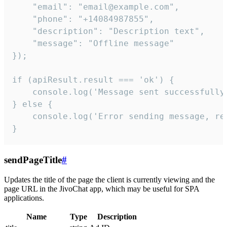
    "email": "email@example.com",

    "phone": "+14084987855",

    "description": "Description text",

    "message": "Offline message"

});

if (apiResult.result === 'ok') {

    console.log('Message sent successfully'
} else {

    console.log('Error sending message, rea
}
sendPageTitle
#
Updates the title of the page the client is currently viewing and the
page URL in the JivoChat app, which may be useful for SPA
applications.
Name
Type
Description