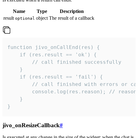
Name
Type
Description
result
object
The result of a callback
optional
function jivo_onCallEnd(res) {

    if (res.result == 'ok') {

        // call finished successfully

    }

    if (res.result == 'fail') {

        // call finished with errors or can
        console.log(res.reason); // reason 
    }

}
jivo_onResizeCallback
#
Is executed at any change in the size of the widget: when the chat is