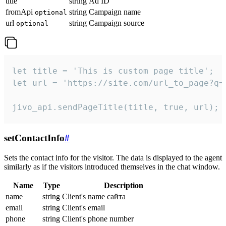
title
string
Ad ID
fromApi
string
Campaign name
optional
url
string
Campaign source
optional
let title = 'This is custom page title';

let url = 'https://site.com/url_to_page?q=p
jivo_api.sendPageTitle(title, true, url);
setContactInfo
#
Sets the contact info for the visitor. The data is displayed to the agent
similarly as if the visitors introduced themselves in the chat window.
Name
Type
Description
name
string
Client's name сайта
email
string
Client's email
phone
string
Client's phone number