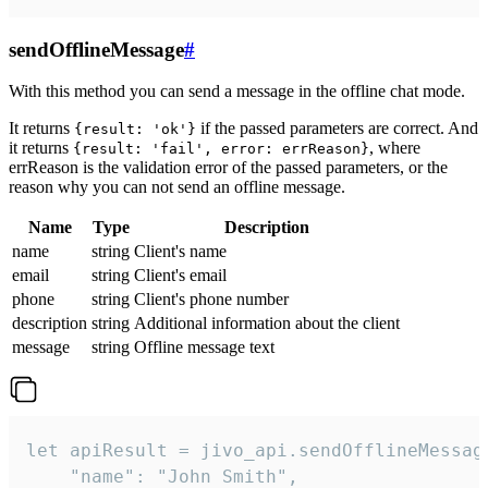
sendOfflineMessage
#
With this method you can send a message in the offline chat mode.
It returns
if the passed parameters are correct. And
{result: 'ok'}
it returns
, where
{result: 'fail', error: errReason}
errReason is the validation error of the passed parameters, or the
reason why you can not send an offline message.
Name
Type
Description
name
string
Client's name
email
string
Client's email
phone
string
Client's phone number
description
string
Additional information about the client
message
string
Offline message text
let apiResult = jivo_api.sendOfflineMessage
    "name": "John Smith",
