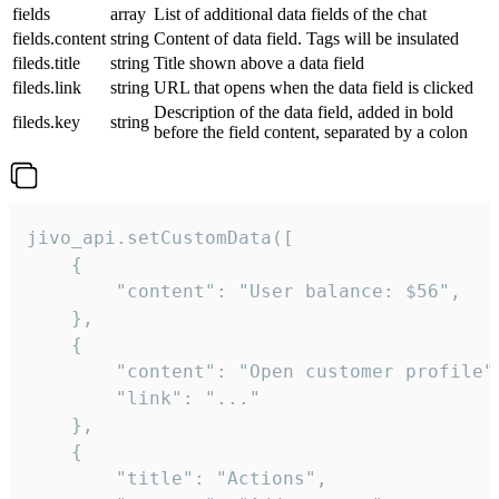
fields
array
List of additional data fields of the chat
fields.content
string
Content of data field. Tags will be insulated
fileds.title
string
Title shown above a data field
fileds.link
string
URL that opens when the data field is clicked
Description of the data field, added in bold
fileds.key
string
before the field content, separated by a colon
jivo_api.setCustomData([

    {

        "content": "User balance: $56",

    },

    {

        "content": "Open customer profile",
        "link": "..."

    },

    {

        "title": "Actions",
