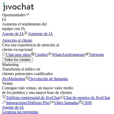
Oportunidades
IA
Aumenta el rendimiento del
equipo con IA
Agente de IA
Asistente de IA
Atención al cliente
Crea una experiencia de atención al
cliente excepcional
Chat para sitios
Chatbot
WhatsApp
Instagram
Telegram
Todos los canales
Marketing
Transforma el tráfico en
clientes potenciales cualificados
JivoMarketing
Devolución de llamadas
Ventas
Consigue más ventas, un mayor valor medio
de los pedidos y una mayor base de clientes
Teléfono empresarial de JivoChat
Chat de equipos de JivoChat
Integraciones
Teléfono Plus
Video llamadas
CRM
Agente de IA
Gestiona las preguntas