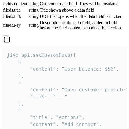
fields.content
string
Content of data field. Tags will be insulated
fileds.title
string
Title shown above a data field
fileds.link
string
URL that opens when the data field is clicked
Description of the data field, added in bold
fileds.key
string
before the field content, separated by a colon
jivo_api.setCustomData([

    {

        "content": "User balance: $56",

    },

    {

        "content": "Open customer profile",
        "link": "..."

    },

    {

        "title": "Actions",

        "content": "Add contact",
