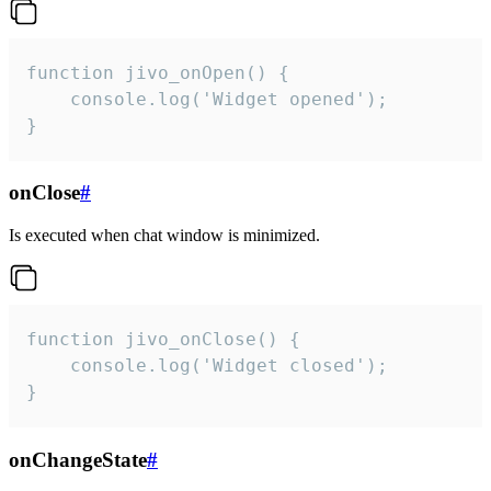
function jivo_onOpen() {

    console.log('Widget opened');

}
onClose
#
Is executed when chat window is minimized.
function jivo_onClose() {

    console.log('Widget closed');

}
onChangeState
#