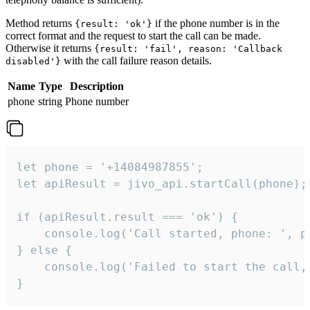
Method returns
if the phone number is in the
{result: 'ok'}
correct format and the request to start the call can be made.
Otherwise it returns
{result: 'fail', reason: 'Callback
with the call failure reason details.
disabled'}
Name
Type
Description
phone
string
Phone number
let phone = '+14084987855';

let apiResult = jivo_api.startCall(phone);

if (apiResult.result === 'ok') {

    console.log('Call started, phone: ', ph
} else {

    console.log('Failed to start the call,
}