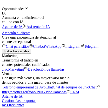
Oportunidades
IA
Aumenta el rendimiento del
equipo con IA
Agente de IA
Asistente de IA
Atención al cliente
Crea una experiencia de atención al
cliente excepcional
Chat para sitios
Chatbot
WhatsApp
Instagram
Telegram
Todos los canales
Marketing
Transforma el tráfico en
clientes potenciales cualificados
JivoMarketing
Devolución de llamadas
Ventas
Consigue más ventas, un mayor valor medio
de los pedidos y una mayor base de clientes
Teléfono empresarial de JivoChat
Chat de equipos de JivoChat
Integraciones
Teléfono Plus
Video llamadas
CRM
Agente de IA
Gestiona las preguntas
más frecuentes