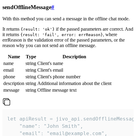
sendOfflineMessage
#
With this method you can send a message in the offline chat mode.
It returns
if the passed parameters are correct. And
{result: 'ok'}
it returns
, where
{result: 'fail', error: errReason}
errReason is the validation error of the passed parameters, or the
reason why you can not send an offline message.
Name
Type
Description
name
string
Client's name
email
string
Client's email
phone
string
Client's phone number
description
string
Additional information about the client
message
string
Offline message text
let apiResult = jivo_api.sendOfflineMessage
    "name": "John Smith",

    "email": "email@example.com",
