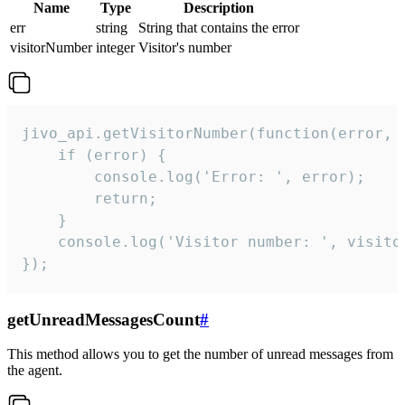
Name
Type
Description
err
string
String that contains the error
visitorNumber
integer
Visitor's number
jivo_api.getVisitorNumber(function(error, v
    if (error) {

        console.log('Error: ', error);

        return;

    }  

    console.log('Visitor number: ', visitor
});
getUnreadMessagesCount
#
This method allows you to get the number of unread messages from
the agent.