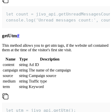
let count = jivo_api.getUnreadMessagesCount
console.log('Unread messages count:', coun
getUtm
#
This method allows you to get utm tags, if the website url contained
them at the time of the visitor's first site visit.
Name
Type
Description
content
string
Ad ID
campaign
string
The name of the campaign
source
string
Campaign source
medium
string
Traffic type
term
string
Keyword
let utm = jivo_api.getUtm();
