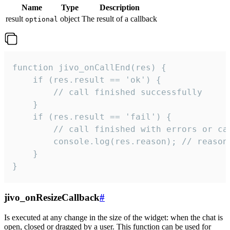
Name
Type
Description
result
object
The result of a callback
optional
function jivo_onCallEnd(res) {

    if (res.result == 'ok') {

        // call finished successfully

    }

    if (res.result == 'fail') {

        // call finished with errors or can
        console.log(res.reason); // reason 
    }

}
jivo_onResizeCallback
#
Is executed at any change in the size of the widget: when the chat is
open, closed or dragged by a user. This function can be used for