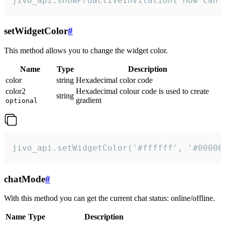
jivo_api.showProactiveInvitation("How can 
setWidgetColor
#
This method allows you to change the widget color.
Name
Type
Description
color
string
Hexadecimal color code
color2
Hexadecimal colour code is used to create
string
gradient
optional
jivo_api.setWidgetColor('#ffffff', '#00000
chatMode
#
With this method you can get the current chat status: online/offline.
Name
Type
Description