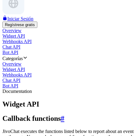
Iniciar Sesión
Regístrese gratis
Overview
Widget API
Webhooks API
Chat API
Bot API
Categorías
Overview
Widget API
Webhooks API
Chat API
Bot API
Documentation
Widget API
Callback functions
#
JivoChat executes the functions listed below to report about an event