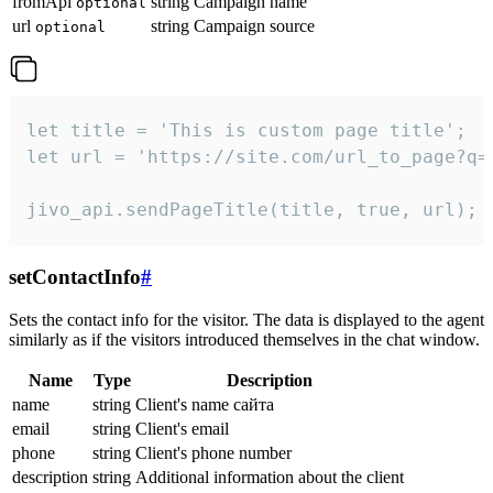
fromApi
string
Campaign name
optional
url
string
Campaign source
optional
let title = 'This is custom page title';

let url = 'https://site.com/url_to_page?q=p
jivo_api.sendPageTitle(title, true, url);
setContactInfo
#
Sets the contact info for the visitor. The data is displayed to the agent
similarly as if the visitors introduced themselves in the chat window.
Name
Type
Description
name
string
Client's name сайта
email
string
Client's email
phone
string
Client's phone number
description
string
Additional information about the client