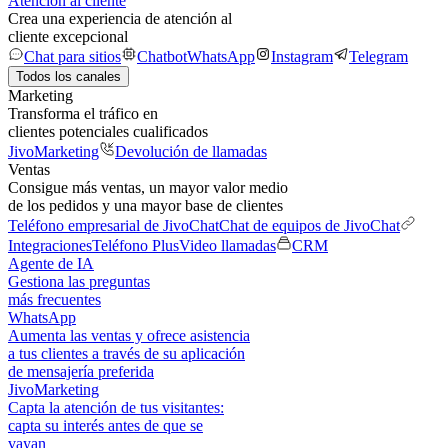
Atención al cliente
Crea una experiencia de atención al
cliente excepcional
Chat para sitios
Chatbot
WhatsApp
Instagram
Telegram
Todos los canales
Marketing
Transforma el tráfico en
clientes potenciales cualificados
JivoMarketing
Devolución de llamadas
Ventas
Consigue más ventas, un mayor valor medio
de los pedidos y una mayor base de clientes
Teléfono empresarial de JivoChat
Chat de equipos de JivoChat
Integraciones
Teléfono Plus
Video llamadas
CRM
Agente de IA
Gestiona las preguntas
más frecuentes
WhatsApp
Aumenta las ventas y ofrece asistencia
a tus clientes a través de su aplicación
de mensajería preferida
JivoMarketing
Capta la atención de tus visitantes:
capta su interés antes de que se
vayan