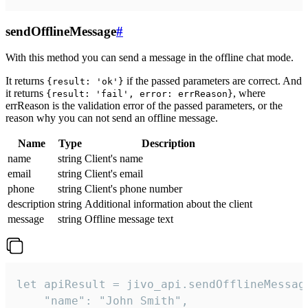
sendOfflineMessage
#
With this method you can send a message in the offline chat mode.
It returns
if the passed parameters are correct. And
{result: 'ok'}
it returns
, where
{result: 'fail', error: errReason}
errReason is the validation error of the passed parameters, or the
reason why you can not send an offline message.
Name
Type
Description
name
string
Client's name
email
string
Client's email
phone
string
Client's phone number
description
string
Additional information about the client
message
string
Offline message text
let apiResult = jivo_api.sendOfflineMessage
    "name": "John Smith",
