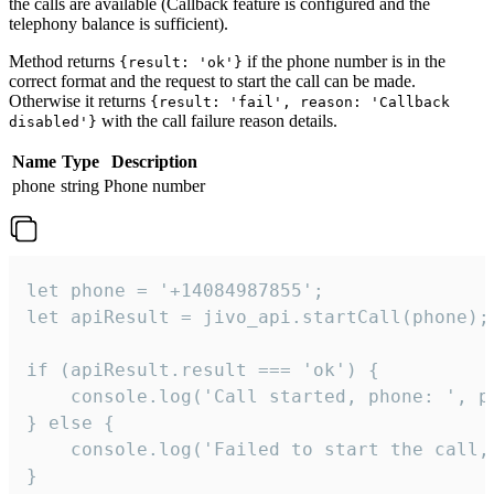
the calls are available (Callback feature is configured and the
telephony balance is sufficient).
Method returns
if the phone number is in the
{result: 'ok'}
correct format and the request to start the call can be made.
Otherwise it returns
{result: 'fail', reason: 'Callback
with the call failure reason details.
disabled'}
Name
Type
Description
phone
string
Phone number
let phone = '+14084987855';

let apiResult = jivo_api.startCall(phone);

if (apiResult.result === 'ok') {

    console.log('Call started, phone: ', ph
} else {

    console.log('Failed to start the call,
}