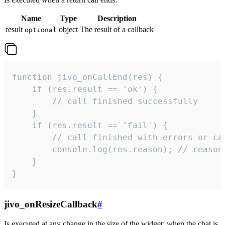
Name
Type
Description
result
object
The result of a callback
optional
function jivo_onCallEnd(res) {

    if (res.result == 'ok') {

        // call finished successfully

    }

    if (res.result == 'fail') {

        // call finished with errors or can
        console.log(res.reason); // reason 
    }

}
jivo_onResizeCallback
#
Is executed at any change in the size of the widget: when the chat is