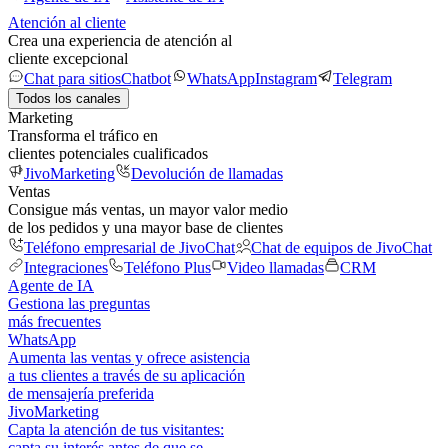
Atención al cliente
Crea una experiencia de atención al
cliente excepcional
Chat para sitios
Chatbot
WhatsApp
Instagram
Telegram
Todos los canales
Marketing
Transforma el tráfico en
clientes potenciales cualificados
JivoMarketing
Devolución de llamadas
Ventas
Consigue más ventas, un mayor valor medio
de los pedidos y una mayor base de clientes
Teléfono empresarial de JivoChat
Chat de equipos de JivoChat
Integraciones
Teléfono Plus
Video llamadas
CRM
Agente de IA
Gestiona las preguntas
más frecuentes
WhatsApp
Aumenta las ventas y ofrece asistencia
a tus clientes a través de su aplicación
de mensajería preferida
JivoMarketing
Capta la atención de tus visitantes:
capta su interés antes de que se