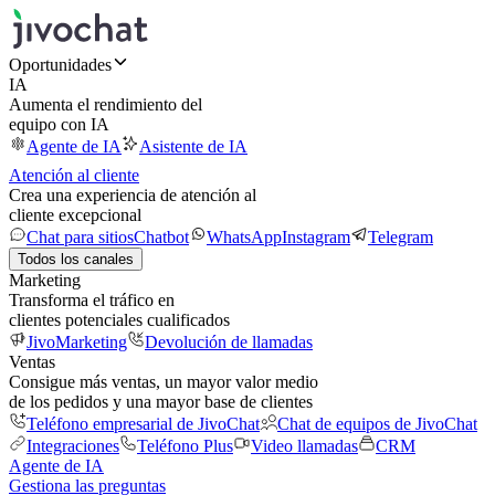
Oportunidades
IA
Aumenta el rendimiento del
equipo con IA
Agente de IA
Asistente de IA
Atención al cliente
Crea una experiencia de atención al
cliente excepcional
Chat para sitios
Chatbot
WhatsApp
Instagram
Telegram
Todos los canales
Marketing
Transforma el tráfico en
clientes potenciales cualificados
JivoMarketing
Devolución de llamadas
Ventas
Consigue más ventas, un mayor valor medio
de los pedidos y una mayor base de clientes
Teléfono empresarial de JivoChat
Chat de equipos de JivoChat
Integraciones
Teléfono Plus
Video llamadas
CRM
Agente de IA
Gestiona las preguntas