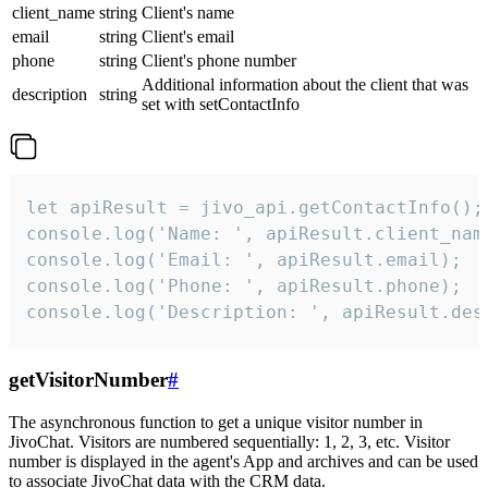
client_name
string
Client's name
email
string
Client's email
phone
string
Client's phone number
Additional information about the client that was
description
string
set with setContactInfo
let apiResult = jivo_api.getContactInfo();

console.log('Name: ', apiResult.client_name
console.log('Email: ', apiResult.email);

console.log('Phone: ', apiResult.phone);

console.log('Description: ', apiResult.des
getVisitorNumber
#
The asynchronous function to get a unique visitor number in
JivoChat. Visitors are numbered sequentially: 1, 2, 3, etc. Visitor
number is displayed in the agent's App and archives and can be used
to associate JivoChat data with the CRM data.