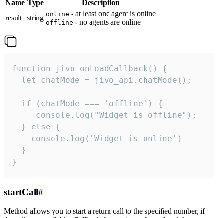
Name
Type
Description
- at least one agent is online
online
result
string
- no agents are online
offline
function jivo_onLoadCallback() {

  let chatMode = jivo_api.chatMode();

  if (chatMode === 'offline') {

     console.log("Widget is offline");

  } else {

    console.log('Widget is online')

  }

}
startCall
#
Method allows you to start a return call to the specified number, if