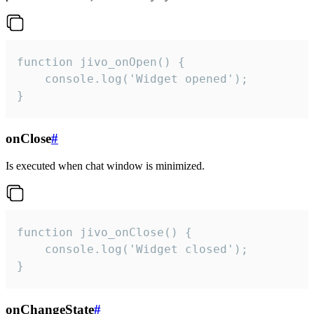
function jivo_onOpen() {

    console.log('Widget opened');

}
onClose
#
Is executed when chat window is minimized.
function jivo_onClose() {

    console.log('Widget closed');

}
onChangeState
#