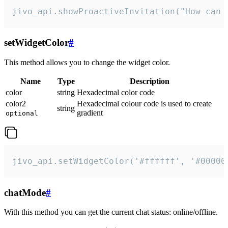
jivo_api.showProactiveInvitation("How can 
setWidgetColor
#
This method allows you to change the widget color.
Name
Type
Description
color
string
Hexadecimal color code
color2
Hexadecimal colour code is used to create
string
gradient
optional
jivo_api.setWidgetColor('#ffffff', '#00000
chatMode
#
With this method you can get the current chat status: online/offline.