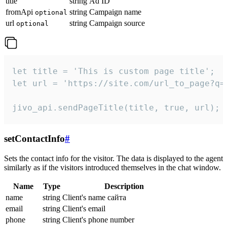
title
string
Ad ID
fromApi
string
Campaign name
optional
url
string
Campaign source
optional
let title = 'This is custom page title';

let url = 'https://site.com/url_to_page?q=p
jivo_api.sendPageTitle(title, true, url);
setContactInfo
#
Sets the contact info for the visitor. The data is displayed to the agent
similarly as if the visitors introduced themselves in the chat window.
Name
Type
Description
name
string
Client's name сайта
email
string
Client's email
phone
string
Client's phone number