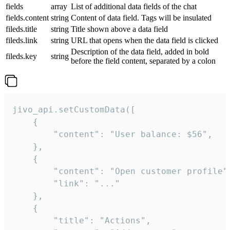
fields
array
List of additional data fields of the chat
fields.content
string
Content of data field. Tags will be insulated
fileds.title
string
Title shown above a data field
fileds.link
string
URL that opens when the data field is clicked
Description of the data field, added in bold
fileds.key
string
before the field content, separated by a colon
jivo_api.setCustomData([

    {

        "content": "User balance: $56",

    },

    {

        "content": "Open customer profile",
        "link": "..."

    },

    {

        "title": "Actions",
