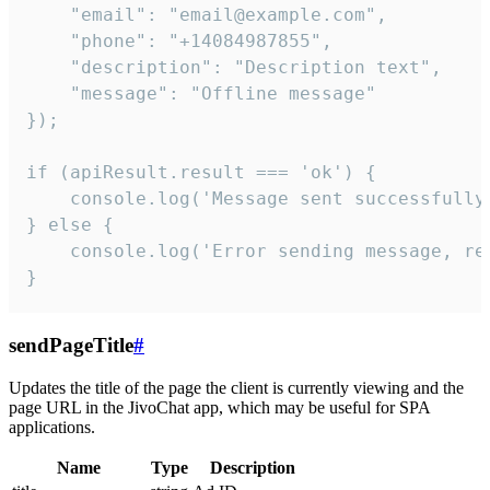
    "email": "email@example.com",

    "phone": "+14084987855",

    "description": "Description text",

    "message": "Offline message"

});

if (apiResult.result === 'ok') {

    console.log('Message sent successfully'
} else {

    console.log('Error sending message, rea
}
sendPageTitle
#
Updates the title of the page the client is currently viewing and the
page URL in the JivoChat app, which may be useful for SPA
applications.
Name
Type
Description