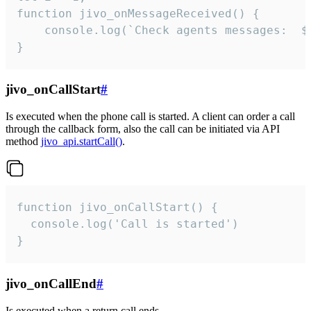
function jivo_onMessageReceived() {

	console.log(`Check agents messages:  ${i++}`)

}
jivo_onCallStart
#
Is executed when the phone call is started. A client can order a call
through the callback form, also the call can be initiated via API
method
jivo_api.startCall()
.
function jivo_onCallStart() {

  console.log('Call is started')

}
jivo_onCallEnd
#
Is executed when a return call ends.