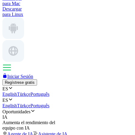
para Mac
Descargar
para Linux
Iniciar Sesión
Regístrese gratis
ES
English
Türkçe
Português
ES
English
Türkçe
Português
Oportunidades
IA
Aumenta el rendimiento del
equipo con IA
Agente de IA
Asistente de IA