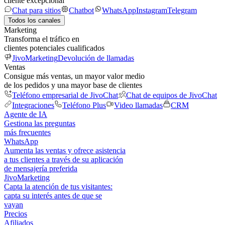
cliente excepcional
Chat para sitios
Chatbot
WhatsApp
Instagram
Telegram
Todos los canales
Marketing
Transforma el tráfico en
clientes potenciales cualificados
JivoMarketing
Devolución de llamadas
Ventas
Consigue más ventas, un mayor valor medio
de los pedidos y una mayor base de clientes
Teléfono empresarial de JivoChat
Chat de equipos de JivoChat
Integraciones
Teléfono Plus
Video llamadas
CRM
Agente de IA
Gestiona las preguntas
más frecuentes
WhatsApp
Aumenta las ventas y ofrece asistencia
a tus clientes a través de su aplicación
de mensajería preferida
JivoMarketing
Capta la atención de tus visitantes:
capta su interés antes de que se
vayan
Precios
Afiliados