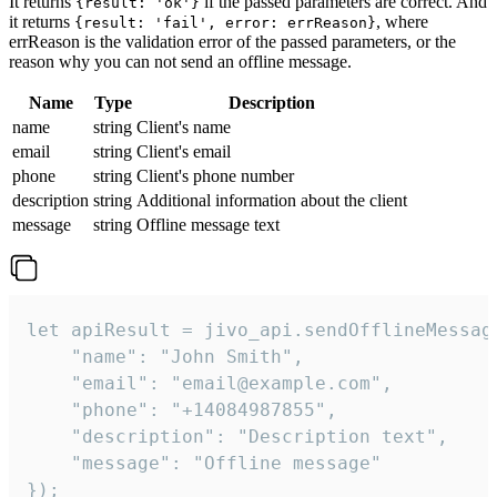
It returns
if the passed parameters are correct. And
{result: 'ok'}
it returns
, where
{result: 'fail', error: errReason}
errReason is the validation error of the passed parameters, or the
reason why you can not send an offline message.
Name
Type
Description
name
string
Client's name
email
string
Client's email
phone
string
Client's phone number
description
string
Additional information about the client
message
string
Offline message text
let apiResult = jivo_api.sendOfflineMessage
    "name": "John Smith",

    "email": "email@example.com",

    "phone": "+14084987855",

    "description": "Description text",

    "message": "Offline message"

});
