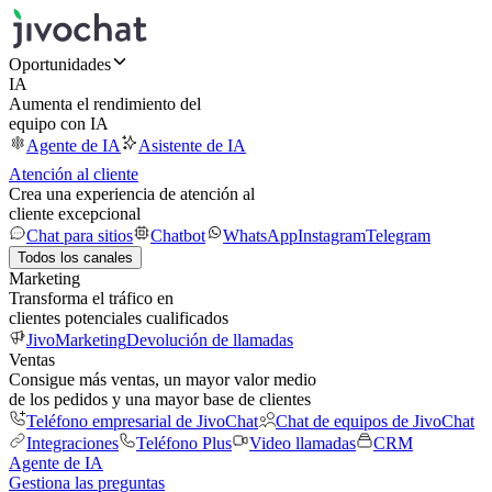
Oportunidades
IA
Aumenta el rendimiento del
equipo con IA
Agente de IA
Asistente de IA
Atención al cliente
Crea una experiencia de atención al
cliente excepcional
Chat para sitios
Chatbot
WhatsApp
Instagram
Telegram
Todos los canales
Marketing
Transforma el tráfico en
clientes potenciales cualificados
JivoMarketing
Devolución de llamadas
Ventas
Consigue más ventas, un mayor valor medio
de los pedidos y una mayor base de clientes
Teléfono empresarial de JivoChat
Chat de equipos de JivoChat
Integraciones
Teléfono Plus
Video llamadas
CRM
Agente de IA
Gestiona las preguntas