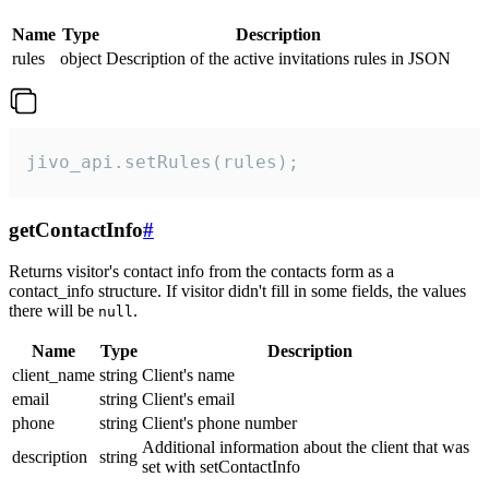
Name
Type
Description
rules
object
Description of the active invitations rules in JSON
jivo_api.setRules(rules);
getContactInfo
#
Returns visitor's contact info from the contacts form as a
contact_info structure. If visitor didn't fill in some fields, the values
there will be
.
null
Name
Type
Description
client_name
string
Client's name
email
string
Client's email
phone
string
Client's phone number
Additional information about the client that was
description
string
set with setContactInfo