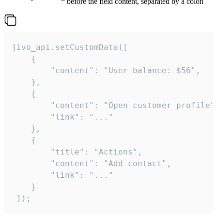
before the field content, separated by a colon
jivo_api.setCustomData([

    {

        "content": "User balance: $56",

    },

    {

        "content": "Open customer profile",
        "link": "..."

    },

    {

        "title": "Actions",

        "content": "Add contact",

        "link": "..."

    }

 ]);