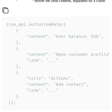
before the field content, separated by a colon
jivo_api.setCustomData([

    {

        "content": "User balance: $56",

    },

    {

        "content": "Open customer profile",
        "link": "..."

    },

    {

        "title": "Actions",

        "content": "Add contact",

        "link": "..."

    }

 ]);