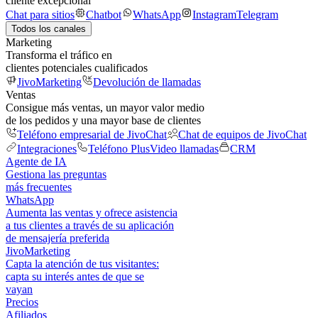
cliente excepcional
Chat para sitios
Chatbot
WhatsApp
Instagram
Telegram
Todos los canales
Marketing
Transforma el tráfico en
clientes potenciales cualificados
JivoMarketing
Devolución de llamadas
Ventas
Consigue más ventas, un mayor valor medio
de los pedidos y una mayor base de clientes
Teléfono empresarial de JivoChat
Chat de equipos de JivoChat
Integraciones
Teléfono Plus
Video llamadas
CRM
Agente de IA
Gestiona las preguntas
más frecuentes
WhatsApp
Aumenta las ventas y ofrece asistencia
a tus clientes a través de su aplicación
de mensajería preferida
JivoMarketing
Capta la atención de tus visitantes:
capta su interés antes de que se
vayan
Precios
Afiliados