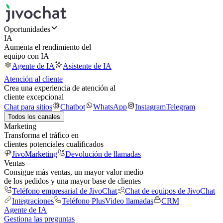
Oportunidades
IA
Aumenta el rendimiento del
equipo con IA
Agente de IA
Asistente de IA
Atención al cliente
Crea una experiencia de atención al
cliente excepcional
Chat para sitios
Chatbot
WhatsApp
Instagram
Telegram
Todos los canales
Marketing
Transforma el tráfico en
clientes potenciales cualificados
JivoMarketing
Devolución de llamadas
Ventas
Consigue más ventas, un mayor valor medio
de los pedidos y una mayor base de clientes
Teléfono empresarial de JivoChat
Chat de equipos de JivoChat
Integraciones
Teléfono Plus
Video llamadas
CRM
Agente de IA
Gestiona las preguntas