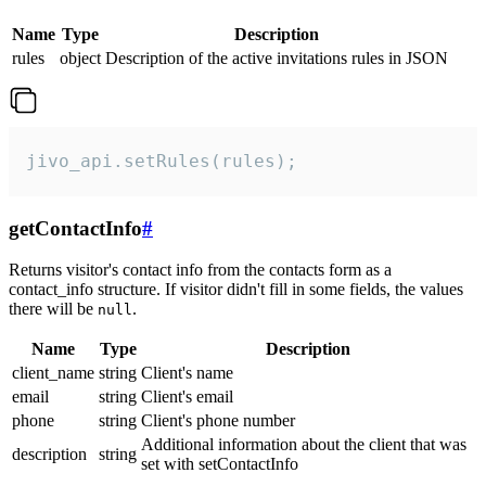
Name
Type
Description
rules
object
Description of the active invitations rules in JSON
jivo_api.setRules(rules);
getContactInfo
#
Returns visitor's contact info from the contacts form as a
contact_info structure. If visitor didn't fill in some fields, the values
there will be
.
null
Name
Type
Description
client_name
string
Client's name
email
string
Client's email
phone
string
Client's phone number
Additional information about the client that was
description
string
set with setContactInfo