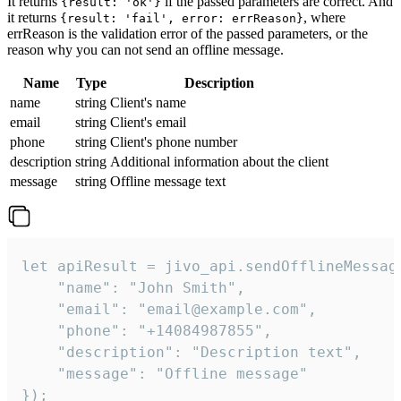
It returns
if the passed parameters are correct. And
{result: 'ok'}
it returns
, where
{result: 'fail', error: errReason}
errReason is the validation error of the passed parameters, or the
reason why you can not send an offline message.
Name
Type
Description
name
string
Client's name
email
string
Client's email
phone
string
Client's phone number
description
string
Additional information about the client
message
string
Offline message text
let apiResult = jivo_api.sendOfflineMessage
    "name": "John Smith",

    "email": "email@example.com",

    "phone": "+14084987855",

    "description": "Description text",

    "message": "Offline message"

});
