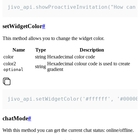
jivo_api.showProactiveInvitation("How can 
setWidgetColor
#
This method allows you to change the widget color.
Name
Type
Description
color
string
Hexadecimal color code
color2
Hexadecimal colour code is used to create
string
gradient
optional
jivo_api.setWidgetColor('#ffffff', '#00000
chatMode
#
With this method you can get the current chat status: online/offline.