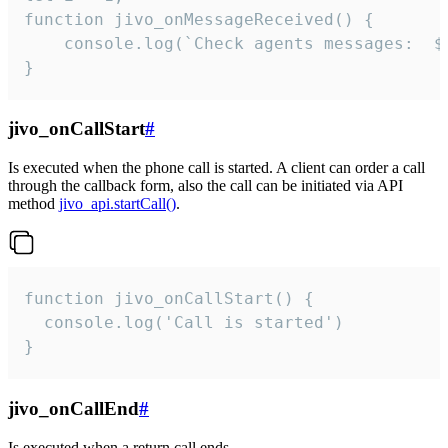
function jivo_onMessageReceived() {

	console.log(`Check agents messages:  ${i++}`)

}
jivo_onCallStart
#
Is executed when the phone call is started. A client can order a call
through the callback form, also the call can be initiated via API
method
jivo_api.startCall()
.
function jivo_onCallStart() {

  console.log('Call is started')

}
jivo_onCallEnd
#
Is executed when a return call ends.