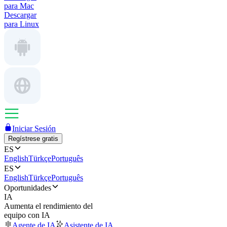
para Mac
Descargar
para Linux
Iniciar Sesión
Regístrese gratis
ES
English
Türkçe
Português
ES
English
Türkçe
Português
Oportunidades
IA
Aumenta el rendimiento del
equipo con IA
Agente de IA
Asistente de IA