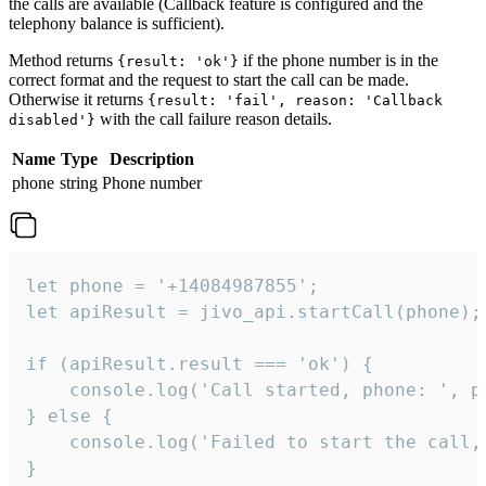
the calls are available (Callback feature is configured and the
telephony balance is sufficient).
Method returns
if the phone number is in the
{result: 'ok'}
correct format and the request to start the call can be made.
Otherwise it returns
{result: 'fail', reason: 'Callback
with the call failure reason details.
disabled'}
Name
Type
Description
phone
string
Phone number
let phone = '+14084987855';

let apiResult = jivo_api.startCall(phone);

if (apiResult.result === 'ok') {

    console.log('Call started, phone: ', ph
} else {

    console.log('Failed to start the call,
}