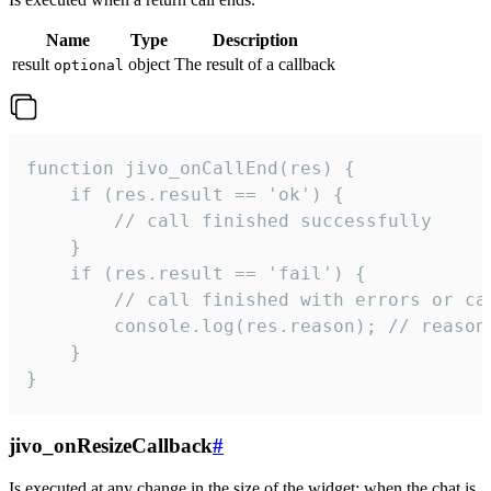
Name
Type
Description
result
object
The result of a callback
optional
function jivo_onCallEnd(res) {

    if (res.result == 'ok') {

        // call finished successfully

    }

    if (res.result == 'fail') {

        // call finished with errors or can
        console.log(res.reason); // reason 
    }

}
jivo_onResizeCallback
#
Is executed at any change in the size of the widget: when the chat is