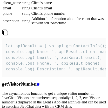
client_name
string
Client's name
email
string
Client's email
phone
string
Client's phone number
Additional information about the client that was
description
string
set with setContactInfo
let apiResult = jivo_api.getContactInfo();

console.log('Name: ', apiResult.client_name
console.log('Email: ', apiResult.email);

console.log('Phone: ', apiResult.phone);

console.log('Description: ', apiResult.des
getVisitorNumber
#
The asynchronous function to get a unique visitor number in
JivoChat. Visitors are numbered sequentially: 1, 2, 3, etc. Visitor
number is displayed in the agent's App and archives and can be used
to associate JivoChat data with the CRM data.