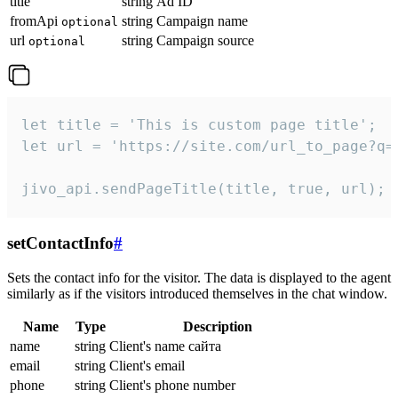
title
string
Ad ID
fromApi
string
Campaign name
optional
url
string
Campaign source
optional
let title = 'This is custom page title';

let url = 'https://site.com/url_to_page?q=p
jivo_api.sendPageTitle(title, true, url);
setContactInfo
#
Sets the contact info for the visitor. The data is displayed to the agent
similarly as if the visitors introduced themselves in the chat window.
Name
Type
Description
name
string
Client's name сайта
email
string
Client's email
phone
string
Client's phone number