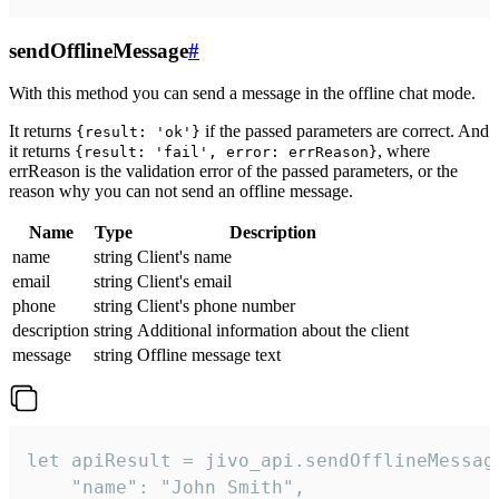
sendOfflineMessage
#
With this method you can send a message in the offline chat mode.
It returns
if the passed parameters are correct. And
{result: 'ok'}
it returns
, where
{result: 'fail', error: errReason}
errReason is the validation error of the passed parameters, or the
reason why you can not send an offline message.
Name
Type
Description
name
string
Client's name
email
string
Client's email
phone
string
Client's phone number
description
string
Additional information about the client
message
string
Offline message text
let apiResult = jivo_api.sendOfflineMessage
    "name": "John Smith",
