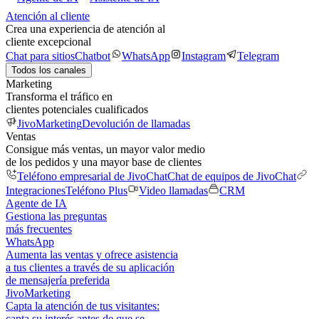
Atención al cliente
Crea una experiencia de atención al
cliente excepcional
Chat para sitios
Chatbot
WhatsApp
Instagram
Telegram
Todos los canales
Marketing
Transforma el tráfico en
clientes potenciales cualificados
JivoMarketing
Devolución de llamadas
Ventas
Consigue más ventas, un mayor valor medio
de los pedidos y una mayor base de clientes
Teléfono empresarial de JivoChat
Chat de equipos de JivoChat
Integraciones
Teléfono Plus
Video llamadas
CRM
Agente de IA
Gestiona las preguntas
más frecuentes
WhatsApp
Aumenta las ventas y ofrece asistencia
a tus clientes a través de su aplicación
de mensajería preferida
JivoMarketing
Capta la atención de tus visitantes:
capta su interés antes de que se