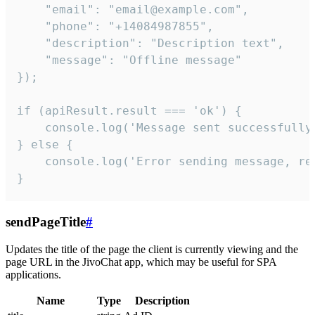
    "email": "email@example.com",

    "phone": "+14084987855",

    "description": "Description text",

    "message": "Offline message"

});

if (apiResult.result === 'ok') {

    console.log('Message sent successfully'
} else {

    console.log('Error sending message, rea
}
sendPageTitle
#
Updates the title of the page the client is currently viewing and the
page URL in the JivoChat app, which may be useful for SPA
applications.
Name
Type
Description