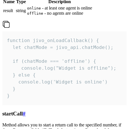
Name
Type
Description
- at least one agent is online
online
result
string
- no agents are online
offline
function jivo_onLoadCallback() {

  let chatMode = jivo_api.chatMode();

  if (chatMode === 'offline') {

     console.log("Widget is offline");

  } else {

    console.log('Widget is online')

  }

}
startCall
#
Method allows you to start a return call to the specified number, if