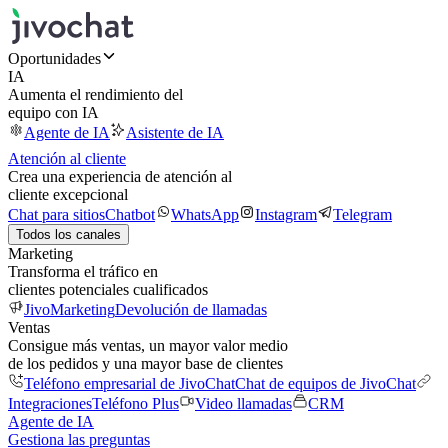
Oportunidades
IA
Aumenta el rendimiento del
equipo con IA
Agente de IA
Asistente de IA
Atención al cliente
Crea una experiencia de atención al
cliente excepcional
Chat para sitios
Chatbot
WhatsApp
Instagram
Telegram
Todos los canales
Marketing
Transforma el tráfico en
clientes potenciales cualificados
JivoMarketing
Devolución de llamadas
Ventas
Consigue más ventas, un mayor valor medio
de los pedidos y una mayor base de clientes
Teléfono empresarial de JivoChat
Chat de equipos de JivoChat
Integraciones
Teléfono Plus
Video llamadas
CRM
Agente de IA
Gestiona las preguntas