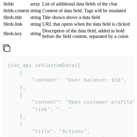
fields
array
List of additional data fields of the chat
fields.content
string
Content of data field. Tags will be insulated
fileds.title
string
Title shown above a data field
fileds.link
string
URL that opens when the data field is clicked
Description of the data field, added in bold
fileds.key
string
before the field content, separated by a colon
jivo_api.setCustomData([

    {

        "content": "User balance: $56",

    },

    {

        "content": "Open customer profile",
        "link": "..."

    },

    {

        "title": "Actions",
