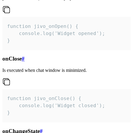
function jivo_onOpen() {

    console.log('Widget opened');

}
onClose
#
Is executed when chat window is minimized.
function jivo_onClose() {

    console.log('Widget closed');

}
onChangeState
#