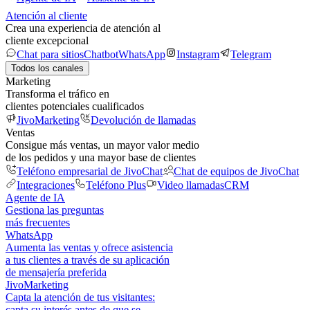
Atención al cliente
Crea una experiencia de atención al
cliente excepcional
Chat para sitios
Chatbot
WhatsApp
Instagram
Telegram
Todos los canales
Marketing
Transforma el tráfico en
clientes potenciales cualificados
JivoMarketing
Devolución de llamadas
Ventas
Consigue más ventas, un mayor valor medio
de los pedidos y una mayor base de clientes
Teléfono empresarial de JivoChat
Chat de equipos de JivoChat
Integraciones
Teléfono Plus
Video llamadas
CRM
Agente de IA
Gestiona las preguntas
más frecuentes
WhatsApp
Aumenta las ventas y ofrece asistencia
a tus clientes a través de su aplicación
de mensajería preferida
JivoMarketing
Capta la atención de tus visitantes:
capta su interés antes de que se