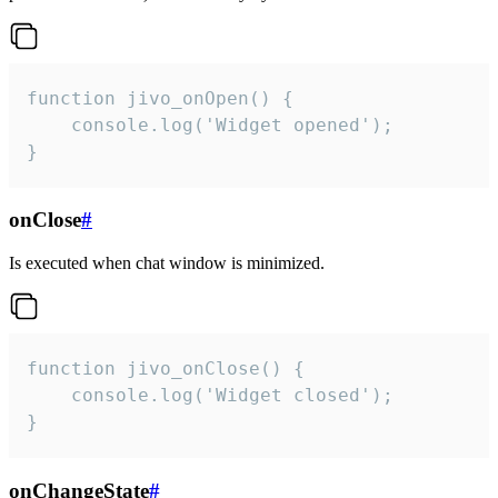
function jivo_onOpen() {

    console.log('Widget opened');

}
onClose
#
Is executed when chat window is minimized.
function jivo_onClose() {

    console.log('Widget closed');

}
onChangeState
#