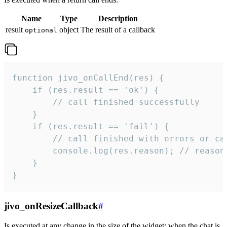
Name
Type
Description
result
object
The result of a callback
optional
function jivo_onCallEnd(res) {

    if (res.result == 'ok') {

        // call finished successfully

    }

    if (res.result == 'fail') {

        // call finished with errors or can
        console.log(res.reason); // reason 
    }

}
jivo_onResizeCallback
#
Is executed at any change in the size of the widget: when the chat is