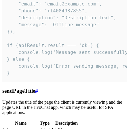
    "email": "email@example.com",

    "phone": "+14084987855",

    "description": "Description text",

    "message": "Offline message"

});

if (apiResult.result === 'ok') {

    console.log('Message sent successfully'
} else {

    console.log('Error sending message, rea
}
sendPageTitle
#
Updates the title of the page the client is currently viewing and the
page URL in the JivoChat app, which may be useful for SPA
applications.
Name
Type
Description