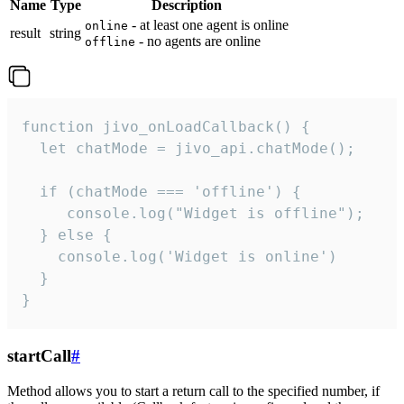
Name
Type
Description
- at least one agent is online
online
result
string
- no agents are online
offline
function jivo_onLoadCallback() {

  let chatMode = jivo_api.chatMode();

  if (chatMode === 'offline') {

     console.log("Widget is offline");

  } else {

    console.log('Widget is online')

  }

}
startCall
#
Method allows you to start a return call to the specified number, if