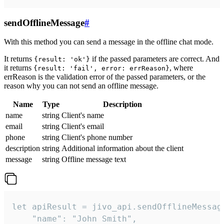
sendOfflineMessage
#
With this method you can send a message in the offline chat mode.
It returns
if the passed parameters are correct. And
{result: 'ok'}
it returns
, where
{result: 'fail', error: errReason}
errReason is the validation error of the passed parameters, or the
reason why you can not send an offline message.
Name
Type
Description
name
string
Client's name
email
string
Client's email
phone
string
Client's phone number
description
string
Additional information about the client
message
string
Offline message text
let apiResult = jivo_api.sendOfflineMessage
    "name": "John Smith",
