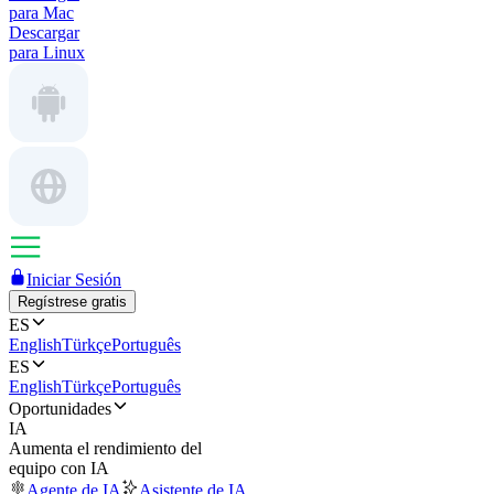
para Mac
Descargar
para Linux
Iniciar Sesión
Regístrese gratis
ES
English
Türkçe
Português
ES
English
Türkçe
Português
Oportunidades
IA
Aumenta el rendimiento del
equipo con IA
Agente de IA
Asistente de IA