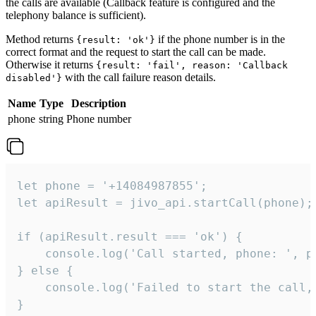
the calls are available (Callback feature is configured and the
telephony balance is sufficient).
Method returns
if the phone number is in the
{result: 'ok'}
correct format and the request to start the call can be made.
Otherwise it returns
{result: 'fail', reason: 'Callback
with the call failure reason details.
disabled'}
Name
Type
Description
phone
string
Phone number
let phone = '+14084987855';

let apiResult = jivo_api.startCall(phone);

if (apiResult.result === 'ok') {

    console.log('Call started, phone: ', ph
} else {

    console.log('Failed to start the call,
}