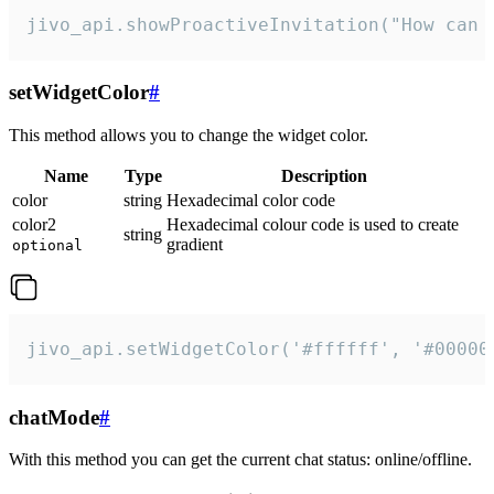
jivo_api.showProactiveInvitation("How can 
setWidgetColor
#
This method allows you to change the widget color.
Name
Type
Description
color
string
Hexadecimal color code
color2
Hexadecimal colour code is used to create
string
gradient
optional
jivo_api.setWidgetColor('#ffffff', '#00000
chatMode
#
With this method you can get the current chat status: online/offline.