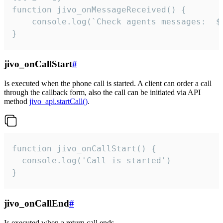
function jivo_onMessageReceived() {

	console.log(`Check agents messages:  ${i++}`)

}
jivo_onCallStart
#
Is executed when the phone call is started. A client can order a call
through the callback form, also the call can be initiated via API
method
jivo_api.startCall()
.
function jivo_onCallStart() {

  console.log('Call is started')

}
jivo_onCallEnd
#
Is executed when a return call ends.