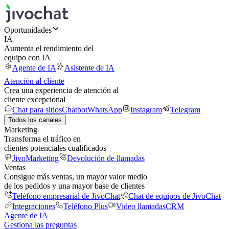
Oportunidades
IA
Aumenta el rendimiento del
equipo con IA
Agente de IA
Asistente de IA
Atención al cliente
Crea una experiencia de atención al
cliente excepcional
Chat para sitios
Chatbot
WhatsApp
Instagram
Telegram
Todos los canales
Marketing
Transforma el tráfico en
clientes potenciales cualificados
JivoMarketing
Devolución de llamadas
Ventas
Consigue más ventas, un mayor valor medio
de los pedidos y una mayor base de clientes
Teléfono empresarial de JivoChat
Chat de equipos de JivoChat
Integraciones
Teléfono Plus
Video llamadas
CRM
Agente de IA
Gestiona las preguntas