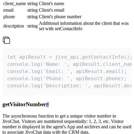
client_name
string
Client's name
email
string
Client's email
phone
string
Client's phone number
Additional information about the client that was
description
string
set with setContactInfo
let apiResult = jivo_api.getContactInfo();

console.log('Name: ', apiResult.client_name
console.log('Email: ', apiResult.email);

console.log('Phone: ', apiResult.phone);

console.log('Description: ', apiResult.des
getVisitorNumber
#
The asynchronous function to get a unique visitor number in
JivoChat. Visitors are numbered sequentially: 1, 2, 3, etc. Visitor
number is displayed in the agent's App and archives and can be used
to associate JivoChat data with the CRM data.