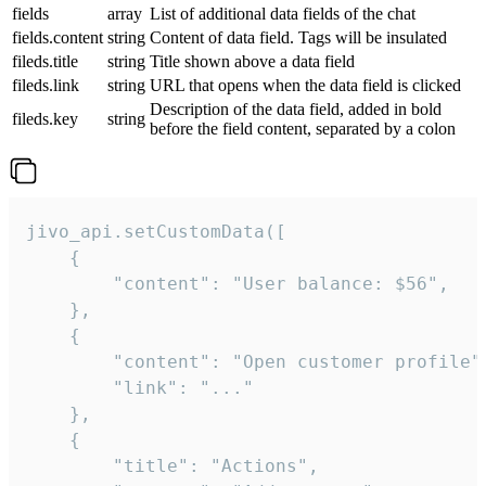
fields
array
List of additional data fields of the chat
fields.content
string
Content of data field. Tags will be insulated
fileds.title
string
Title shown above a data field
fileds.link
string
URL that opens when the data field is clicked
Description of the data field, added in bold
fileds.key
string
before the field content, separated by a colon
jivo_api.setCustomData([

    {

        "content": "User balance: $56",

    },

    {

        "content": "Open customer profile",
        "link": "..."

    },

    {

        "title": "Actions",
