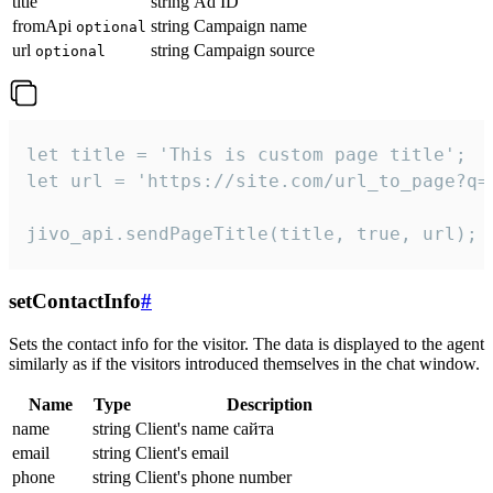
title
string
Ad ID
fromApi
string
Campaign name
optional
url
string
Campaign source
optional
let title = 'This is custom page title';

let url = 'https://site.com/url_to_page?q=p
jivo_api.sendPageTitle(title, true, url);
setContactInfo
#
Sets the contact info for the visitor. The data is displayed to the agent
similarly as if the visitors introduced themselves in the chat window.
Name
Type
Description
name
string
Client's name сайта
email
string
Client's email
phone
string
Client's phone number